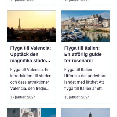
l...
Flyga till Valencia:
Flyga till Italien:
Upptäck den
En utförlig guide
magnifika staden
för resenärer
med sin rika
Flyga till Valencia: En
Flyga till Italien
historia och kultur
introduktion till staden
Utforska det underbara
och dess attraktioner
landet med lätthet Att
Valencia, den tredje
flyga till Italien är ett
största...
fantast...
17 januari 2024
16 januari 2024