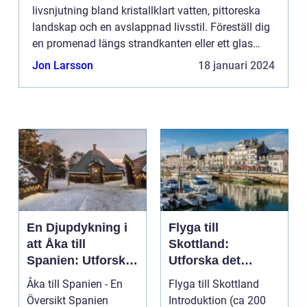
livsnjutning bland kristallklart vatten, pittoreska
landskap och en avslappnad livsstil. Föreställ dig
en promenad längs strandkanten eller ett glas
vino på terrassen med uts...
Jon Larsson
18 januari 2024
En Djupdykning i
Flyga till
att Åka till
Skottland:
Spanien: Utforska
Utforska det
det
majestätiska
Åka till Spanien - En
Flyga till Skottland
Mångfacetterade
landet
Översikt Spanien
Introduktion (ca 200