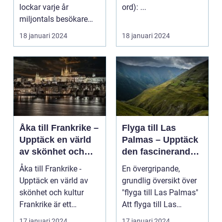
Spanien
lockar varje år
ord): ...
miljontals besökare
med sina fantastiska
18 januari 2024
18 januari 2024
str...
Åka till Frankrike –
Flyga till Las
Upptäck en värld
Palmas – Upptäck
av skönhet och
den fascinerande
kultur
ögruppen
Åka till Frankrike -
En övergripande,
Upptäck en värld av
grundlig översikt över
skönhet och kultur
"flyga till Las Palmas"
Frankrike är ett
Att flyga till Las
fantastiskt land som
Palmas, beläget ...
17 januari 2024
17 januari 2024