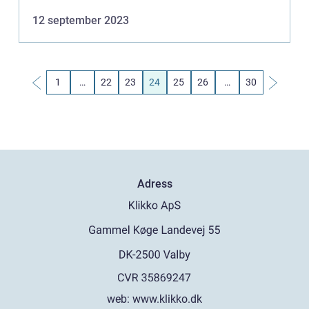
är inte bara en vanlig semester, utan snarare ...
12 september 2023
1
…
22
23
24
25
26
…
30
Adress
web:
www.klikko.dk