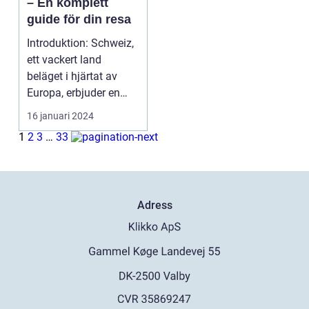
– En komplett
guide för din resa
Introduktion: Schweiz,
ett vackert land
beläget i hjärtat av
Europa, erbjuder en
oemotståndlig bland...
16 januari 2024
1
2
3
…
33
Adress