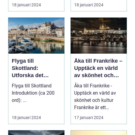
med sina fantastiska
18 januari 2024
18 januari 2024
str...
Flyga till
Åka till Frankrike –
Skottland:
Upptäck en värld
Utforska det
av skönhet och
majestätiska
kultur
Flyga till Skottland
Åka till Frankrike -
landet
Introduktion (ca 200
Upptäck en värld av
ord): ...
skönhet och kultur
Frankrike är ett
fantastiskt land som
18 januari 2024
17 januari 2024
l...