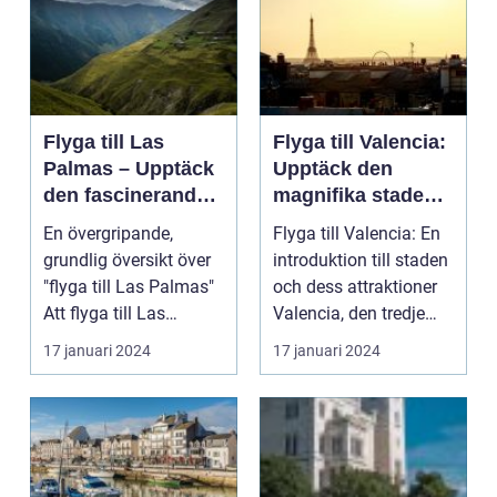
Flyga till Las
Flyga till Valencia:
Palmas – Upptäck
Upptäck den
den fascinerande
magnifika staden
ögruppen
med sin rika
En övergripande,
Flyga till Valencia: En
historia och kultur
grundlig översikt över
introduktion till staden
"flyga till Las Palmas"
och dess attraktioner
Att flyga till Las
Valencia, den tredje
Palmas, beläget ...
största...
17 januari 2024
17 januari 2024