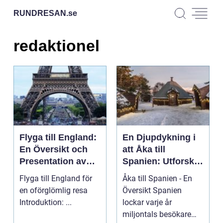
RUNDRESAN.
se
redaktionel
Flyga till England:
En Djupdykning i
En Översikt och
att Åka till
Presentation av
Spanien: Utforska
Resmöjligheter
det
Flyga till England för
Åka till Spanien - En
Mångfacetterade
en oförglömlig resa
Översikt Spanien
Spanien
Introduktion: ...
lockar varje år
miljontals besökare