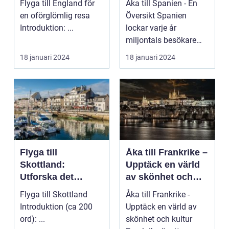
Flyga till England för
Åka till Spanien - En
Mångfacetterade
en oförglömlig resa
Översikt Spanien
Spanien
Introduktion: ...
lockar varje år
miljontals besökare
med sina fantastiska
18 januari 2024
18 januari 2024
str...
Flyga till
Åka till Frankrike –
Skottland:
Upptäck en värld
Utforska det
av skönhet och
majestätiska
kultur
Flyga till Skottland
Åka till Frankrike -
landet
Introduktion (ca 200
Upptäck en värld av
ord): ...
skönhet och kultur