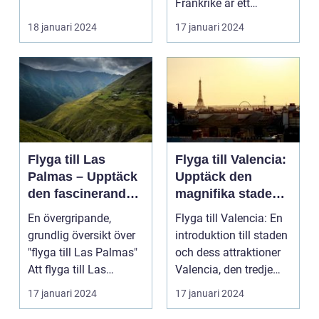
Frankrike är ett
fantastiskt land som
18 januari 2024
17 januari 2024
l...
Flyga till Las
Flyga till Valencia:
Palmas – Upptäck
Upptäck den
den fascinerande
magnifika staden
ögruppen
med sin rika
En övergripande,
Flyga till Valencia: En
historia och kultur
grundlig översikt över
introduktion till staden
"flyga till Las Palmas"
och dess attraktioner
Att flyga till Las
Valencia, den tredje
Palmas, beläget ...
största...
17 januari 2024
17 januari 2024