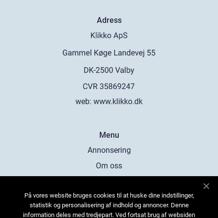
Adress
web:
www.klikko.dk
Menu
Annonsering
Om oss
Cookies
På vores website bruges cookies til at huske dine indstillinger,
Kontakta oss
statistik og personalisering af indhold og annoncer. Denne
Sitemap
information deles med tredjepart. Ved fortsat brug af websiden