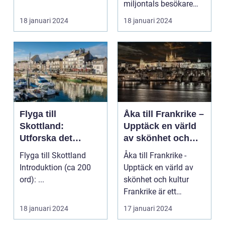
miljontals besökare
med sina fantastiska
18 januari 2024
18 januari 2024
str...
Flyga till
Åka till Frankrike –
Skottland:
Upptäck en värld
Utforska det
av skönhet och
majestätiska
kultur
Flyga till Skottland
Åka till Frankrike -
landet
Introduktion (ca 200
Upptäck en värld av
ord): ...
skönhet och kultur
Frankrike är ett
fantastiskt land som
18 januari 2024
17 januari 2024
l...