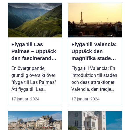
Flyga till Las
Flyga till Valencia:
Palmas – Upptäck
Upptäck den
den fascinerande
magnifika staden
ögruppen
med sin rika
En övergripande,
Flyga till Valencia: En
historia och kultur
grundlig översikt över
introduktion till staden
"flyga till Las Palmas"
och dess attraktioner
Att flyga till Las
Valencia, den tredje
Palmas, beläget ...
största...
17 januari 2024
17 januari 2024