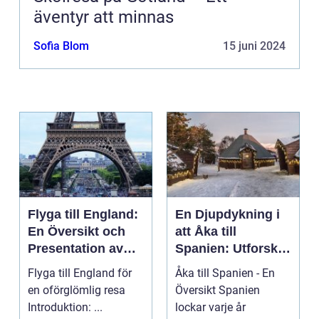
äventyr att minnas
Sofia Blom
15 juni 2024
Flyga till England:
En Djupdykning i
En Översikt och
att Åka till
Presentation av
Spanien: Utforska
Resmöjligheter
det
Flyga till England för
Åka till Spanien - En
Mångfacetterade
en oförglömlig resa
Översikt Spanien
Spanien
Introduktion: ...
lockar varje år