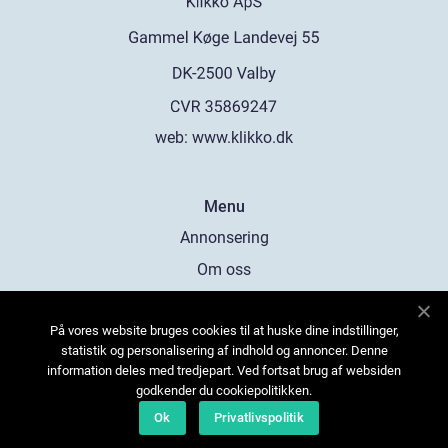
web:
www.klikko.dk
Menu
Annonsering
Om oss
Cookies
På vores website bruges cookies til at huske dine indstillinger,
Kontakta oss
statistik og personalisering af indhold og annoncer. Denne
Sitemap
information deles med tredjepart. Ved fortsat brug af websiden
godkender du cookiepolitikken.
Ok
Privatlivspolitik