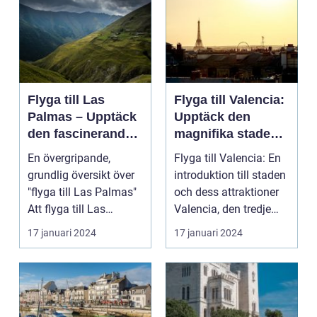
Flyga till Las
Flyga till Valencia:
Palmas – Upptäck
Upptäck den
den fascinerande
magnifika staden
ögruppen
med sin rika
En övergripande,
Flyga till Valencia: En
historia och kultur
grundlig översikt över
introduktion till staden
"flyga till Las Palmas"
och dess attraktioner
Att flyga till Las
Valencia, den tredje
Palmas, beläget ...
största...
17 januari 2024
17 januari 2024