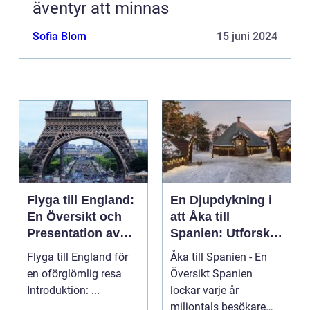
äventyr att minnas
Sofia Blom
15 juni 2024
Flyga till England:
En Djupdykning i
En Översikt och
att Åka till
Presentation av
Spanien: Utforska
Resmöjligheter
det
Flyga till England för
Åka till Spanien - En
Mångfacetterade
en oförglömlig resa
Översikt Spanien
Spanien
Introduktion: ...
lockar varje år
miljontals besökare