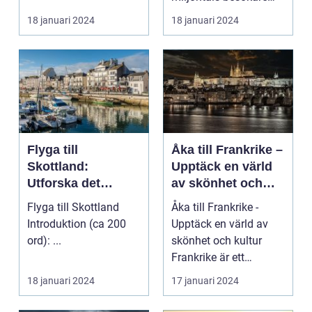
med sina fantastiska
18 januari 2024
18 januari 2024
str...
Flyga till
Åka till Frankrike –
Skottland:
Upptäck en värld
Utforska det
av skönhet och
majestätiska
kultur
Flyga till Skottland
Åka till Frankrike -
landet
Introduktion (ca 200
Upptäck en värld av
ord): ...
skönhet och kultur
Frankrike är ett
fantastiskt land som
18 januari 2024
17 januari 2024
l...