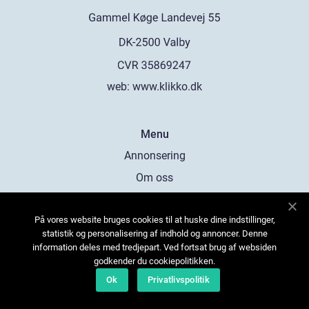
web:
www.klikko.dk
Menu
Annonsering
Om oss
Cookies
På vores website bruges cookies til at huske dine indstillinger,
Kontakta oss
statistik og personalisering af indhold og annoncer. Denne
Sitemap
information deles med tredjepart. Ved fortsat brug af websiden
godkender du cookiepolitikken.
Ok
Privatlivspolitik