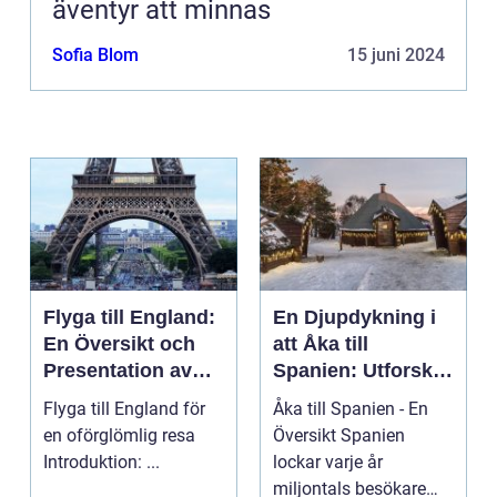
äventyr att minnas
Sofia Blom
15 juni 2024
Flyga till England:
En Djupdykning i
En Översikt och
att Åka till
Presentation av
Spanien: Utforska
Resmöjligheter
det
Flyga till England för
Åka till Spanien - En
Mångfacetterade
en oförglömlig resa
Översikt Spanien
Spanien
Introduktion: ...
lockar varje år
miljontals besökare