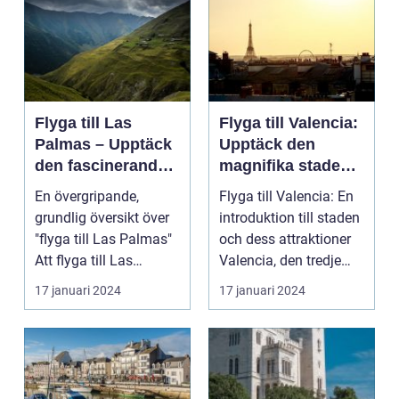
Flyga till Las
Flyga till Valencia:
Palmas – Upptäck
Upptäck den
den fascinerande
magnifika staden
ögruppen
med sin rika
En övergripande,
Flyga till Valencia: En
historia och kultur
grundlig översikt över
introduktion till staden
"flyga till Las Palmas"
och dess attraktioner
Att flyga till Las
Valencia, den tredje
Palmas, beläget ...
största...
17 januari 2024
17 januari 2024