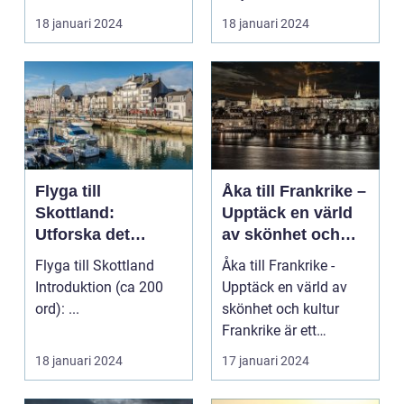
med sina fantastiska
18 januari 2024
18 januari 2024
str...
Flyga till
Åka till Frankrike –
Skottland:
Upptäck en värld
Utforska det
av skönhet och
majestätiska
kultur
Flyga till Skottland
Åka till Frankrike -
landet
Introduktion (ca 200
Upptäck en värld av
ord): ...
skönhet och kultur
Frankrike är ett
fantastiskt land som
18 januari 2024
17 januari 2024
l...