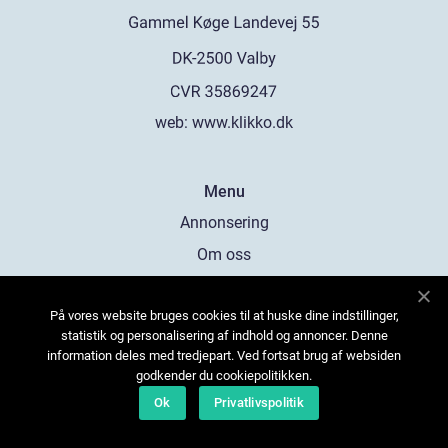
web:
www.klikko.dk
Menu
Annonsering
Om oss
Cookies
På vores website bruges cookies til at huske dine indstillinger,
Kontakta oss
statistik og personalisering af indhold og annoncer. Denne
Sitemap
information deles med tredjepart. Ved fortsat brug af websiden
godkender du cookiepolitikken.
Ok
Privatlivspolitik