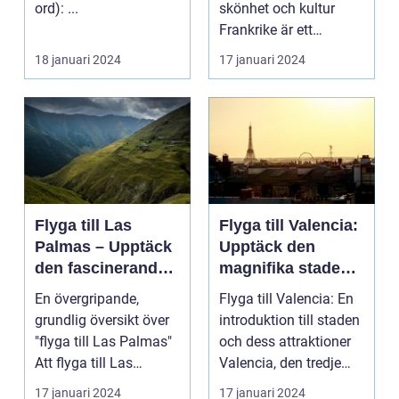
ord): ...
skönhet och kultur
Frankrike är ett
fantastiskt land som
18 januari 2024
17 januari 2024
l...
Flyga till Las
Flyga till Valencia:
Palmas – Upptäck
Upptäck den
den fascinerande
magnifika staden
ögruppen
med sin rika
En övergripande,
Flyga till Valencia: En
historia och kultur
grundlig översikt över
introduktion till staden
"flyga till Las Palmas"
och dess attraktioner
Att flyga till Las
Valencia, den tredje
Palmas, beläget ...
största...
17 januari 2024
17 januari 2024