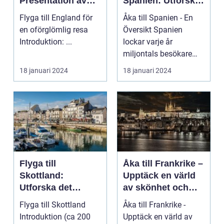
Presentation av
Spanien: Utforska
Resmöjligheter
det
Flyga till England för
Åka till Spanien - En
Mångfacetterade
en oförglömlig resa
Översikt Spanien
Spanien
Introduktion: ...
lockar varje år
miljontals besökare
med sina fantastiska
18 januari 2024
18 januari 2024
str...
Flyga till
Åka till Frankrike –
Skottland:
Upptäck en värld
Utforska det
av skönhet och
majestätiska
kultur
Flyga till Skottland
Åka till Frankrike -
landet
Introduktion (ca 200
Upptäck en värld av