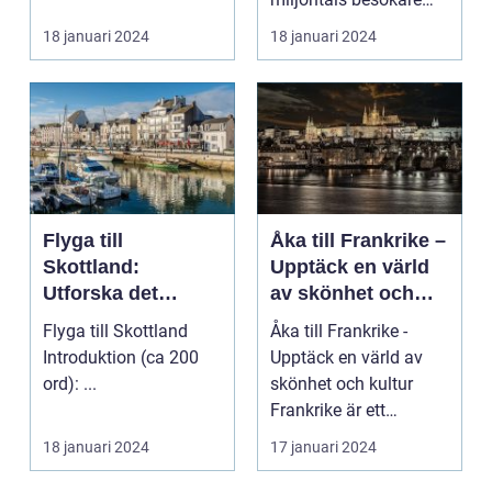
med sina fantastiska
18 januari 2024
18 januari 2024
str...
Flyga till
Åka till Frankrike –
Skottland:
Upptäck en värld
Utforska det
av skönhet och
majestätiska
kultur
Flyga till Skottland
Åka till Frankrike -
landet
Introduktion (ca 200
Upptäck en värld av
ord): ...
skönhet och kultur
Frankrike är ett
fantastiskt land som
18 januari 2024
17 januari 2024
l...