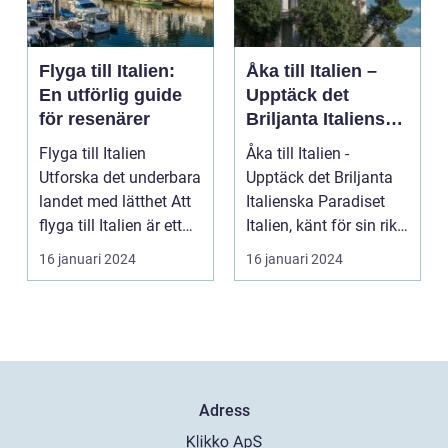
Flyga till Italien:
Åka till Italien –
En utförlig guide
Upptäck det
för resenärer
Briljanta Italienska
Paradiset
Flyga till Italien
Åka till Italien -
Utforska det underbara
Upptäck det Briljanta
landet med lätthet Att
Italienska Paradiset
flyga till Italien är ett
Italien, känt för sin rika
fantast...
historia, ...
16 januari 2024
16 januari 2024
Adress