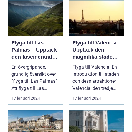
Flyga till Las
Flyga till Valencia:
Palmas – Upptäck
Upptäck den
den fascinerande
magnifika staden
ögruppen
med sin rika
En övergripande,
Flyga till Valencia: En
historia och kultur
grundlig översikt över
introduktion till staden
"flyga till Las Palmas"
och dess attraktioner
Att flyga till Las
Valencia, den tredje
Palmas, beläget ...
största...
17 januari 2024
17 januari 2024