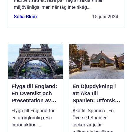
flexibelt sätt att resa på. Tåg är såklart mer
miljövänliga, men när tåg inte riktig...
Sofia Blom
15 juni 2024
Flyga till England:
En Djupdykning i
En Översikt och
att Åka till
Presentation av
Spanien: Utforska
Resmöjligheter
det
Flyga till England för
Åka till Spanien - En
Mångfacetterade
en oförglömlig resa
Översikt Spanien
Spanien
Introduktion: ...
lockar varje år
miljontals besökare