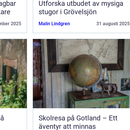
lagbar
Utforska utbudet av mysiga
kare
stugor i Grövelsjön
mber 2025
Malin Lindgren
31 augusti 2025
på
Skolresa på Gotland – Ett
äventyr att minnas