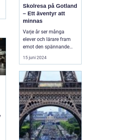
Skolresa på Gotland
– Ett äventyr att
minnas
Varje år ser många
elever och lärare fram
emot den spännande
skolresa som blivit en
15 juni 2024
tradition i det svenska
skolsystemet. En
destination som sticker
ut och erbjuder en
kombination av
historiskt lärande,
t
fantastisk natur och...
v