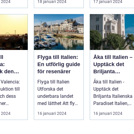
i 2024
18 januari 2024
17 januari 2024
ka str...
som l...
ll
Flyga till Italien:
Åka till Italien –
a:
En utförlig guide
Upptäck det
k den
för resenärer
Briljanta
ika
Italienska
l Valencia:
Flyga till Italien
Åka till Italien -
 med sin
Paradiset
uktion till
Utforska det
Upptäck det
storia och
ch dess
underbara landet
Briljanta Italienska
ner
med lätthet Att flyga
Paradiset Italien,
 den tredje
till Italien är ett
känt för sin rika
i 2024
16 januari 2024
16 januari 2024
fantast...
historia, ...