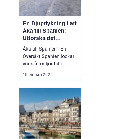
En Djupdykning i att
Åka till Spanien:
Utforska det
Mångfacetterade
Åka till Spanien - En
Spanien
Översikt Spanien lockar
varje år miljontals
besökare med sina
18 januari 2024
fantastiska stränder, rika
kultur och kulinariska
läckerheter. Med sin
varierade geografi och
klimat erbjuder Spanien
något för alla smaker.
Oavsett om du är ute
eft...