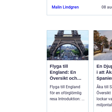
Malin Lindgren
08 au
Flyga till
En Dju
England: En
i att Åka
Översikt och
Spanie
Presentation av
Utforsk
Flyga till England
Åka till 
Resmöjligheter
Mångfa
för en oförglömlig
Översikt Spanien
Spanie
resa Introduktion: ...
lockar va
miljonta
med sin