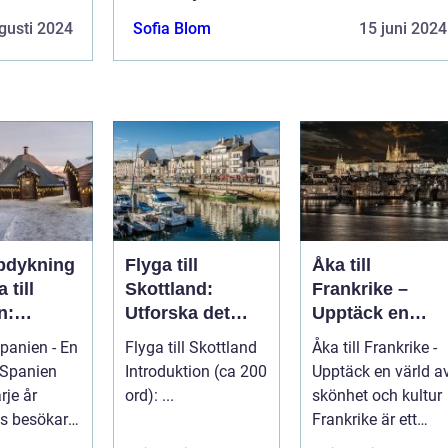
gusti 2024
Sofia Blom
15 juni 2024
pdykning
Flyga till
Åka till
 till
Skottland:
Frankrike –
n:
Utforska det
Upptäck en
a det
majestätiska
värld av skönhe
Spanien - En
Flyga till Skottland
Åka till Frankrike -
cetterade
landet
och kultur
Introduktion (ca 200
Upptäck en värld a
n
rje år
ord): ...
skönhet och kultur
ls besökare
Frankrike är ett
a
fantastiskt land