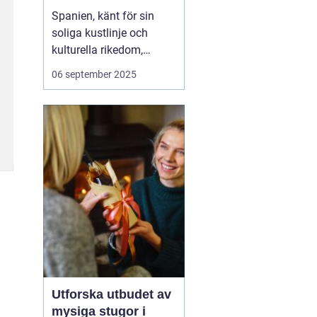
Spanien, känt för sin
soliga kustlinje och
kulturella rikedom,
erbjuder också
06 september 2025
fantastiska möjligheter
för surfing. Från det
brusande Atlanten till det
lugnare Medelhavet,
Spanien lockar surfare
från hela vär...
Utforska utbudet av
mysiga stugor i