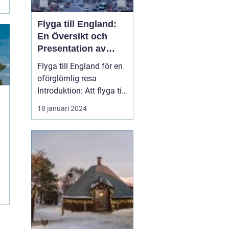
Flyga till England:
En Översikt och
Presentation av
Resmöjligheter
Flyga till England för en
oförglömlig resa
Introduktion: Att flyga till
England är en po...
18 januari 2024