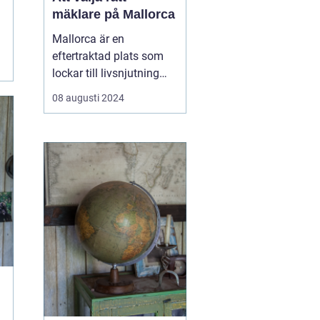
mäklare på Mallorca
Mallorca är en
eftertraktad plats som
lockar till livsnjutning
bland kristallklart vatten,
08 augusti 2024
pittoreska landskap och
en avslappnad livsstil.
Föreställ dig en
promenad längs
strandkanten eller ett
glas vino på terrassen
med uts...