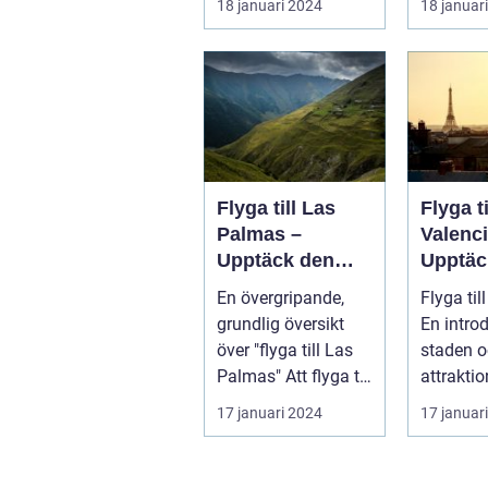
18 januari 2024
18 januar
fantastis
Flyga till Las
Flyga ti
Palmas –
Valenci
Upptäck den
Upptäc
fascinerande
magnif
En övergripande,
Flyga til
ögruppen
staden
grundlig översikt
En introd
rika hi
över "flyga till Las
staden o
kultur
Palmas" Att flyga till
attraktio
Las Palmas, beläget
Valencia,
17 januari 2024
17 januar
...
största...