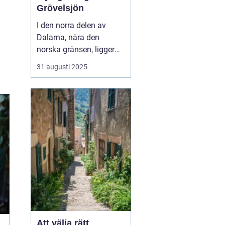
Grövelsjön
I den norra delen av
Dalarna, nära den
norska gränsen, ligger
den pittoreska fjällbyn
31 augusti 2025
Grövelsjön. Denna plats
är ett paradis för
naturälskare och
friluftsentusiaster.
Grövelsjön erbjuder en
spektakul&...
Att välja rätt