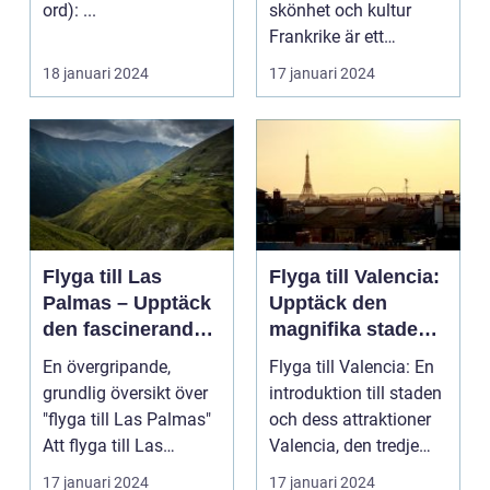
ord): ...
skönhet och kultur
Frankrike är ett
fantastiskt land som
18 januari 2024
17 januari 2024
l...
Flyga till Las
Flyga till Valencia:
Palmas – Upptäck
Upptäck den
den fascinerande
magnifika staden
ögruppen
med sin rika
En övergripande,
Flyga till Valencia: En
historia och kultur
grundlig översikt över
introduktion till staden
"flyga till Las Palmas"
och dess attraktioner
Att flyga till Las
Valencia, den tredje
Palmas, beläget ...
största...
17 januari 2024
17 januari 2024