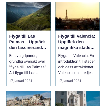
Flyga till Las
Flyga till Valencia:
Palmas – Upptäck
Upptäck den
den fascinerande
magnifika staden
ögruppen
med sin rika
En övergripande,
Flyga till Valencia: En
historia och kultur
grundlig översikt över
introduktion till staden
"flyga till Las Palmas"
och dess attraktioner
Att flyga till Las
Valencia, den tredje
Palmas, beläget ...
största...
17 januari 2024
17 januari 2024