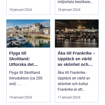
miljontals besökare
med sina fantastiska
18 januari 2024
18 januari 2024
str...
Flyga till
Åka till Frankrike –
Skottland:
Upptäck en värld
Utforska det
av skönhet och
majestätiska
kultur
Flyga till Skottland
Åka till Frankrike -
landet
Introduktion (ca 200
Upptäck en värld av
ord): ...
skönhet och kultur
Frankrike är ett
fantastiskt land som
18 januari 2024
17 januari 2024
l...