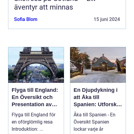
äventyr att minnas
Sofia Blom
15 juni 2024
Flyga till England:
En Djupdykning i
En Översikt och
att Åka till
Presentation av
Spanien: Utforska
Resmöjligheter
det
Flyga till England för
Åka till Spanien - En
Mångfacetterade
en oförglömlig resa
Översikt Spanien
Spanien
Introduktion: ...
lockar varje år