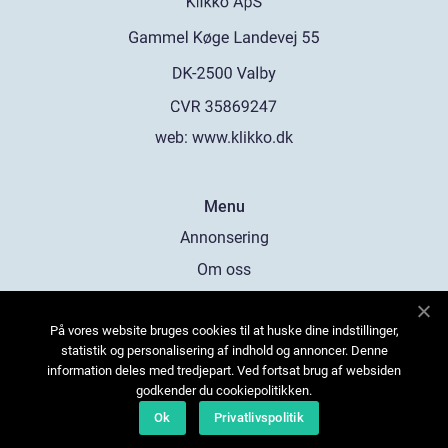
web:
www.klikko.dk
Menu
Annonsering
Om oss
Cookies
På vores website bruges cookies til at huske dine indstillinger,
Kontakta oss
statistik og personalisering af indhold og annoncer. Denne
Sitemap
information deles med tredjepart. Ved fortsat brug af websiden
godkender du cookiepolitikken.
Ok
Privatlivspolitik