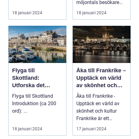
miljontals besökare
med sina fantastiska
18 januari 2024
18 januari 2024
str...
Flyga till
Åka till Frankrike –
Skottland:
Upptäck en värld
Utforska det
av skönhet och
majestätiska
kultur
Flyga till Skottland
Åka till Frankrike -
landet
Introduktion (ca 200
Upptäck en värld av
ord): ...
skönhet och kultur
Frankrike är ett
fantastiskt land som
18 januari 2024
17 januari 2024
l...