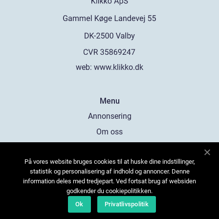
web:
www.klikko.dk
Menu
Annonsering
Om oss
Cookies
På vores website bruges cookies til at huske dine indstillinger,
Kontakta oss
statistik og personalisering af indhold og annoncer. Denne
Sitemap
information deles med tredjepart. Ved fortsat brug af websiden
godkender du cookiepolitikken.
Ok
Privatlivspolitik