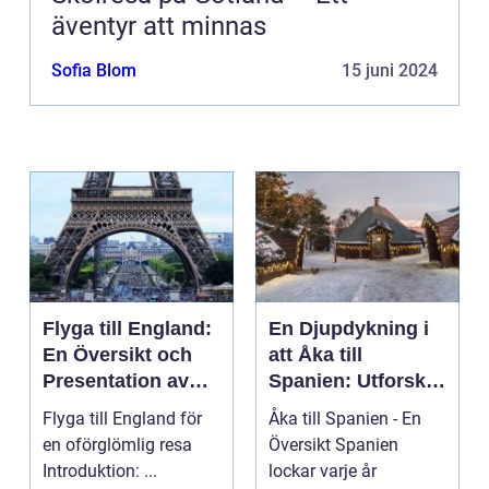
äventyr att minnas
Sofia Blom
15 juni 2024
Flyga till England:
En Djupdykning i
En Översikt och
att Åka till
Presentation av
Spanien: Utforska
Resmöjligheter
det
Flyga till England för
Åka till Spanien - En
Mångfacetterade
en oförglömlig resa
Översikt Spanien
Spanien
Introduktion: ...
lockar varje år