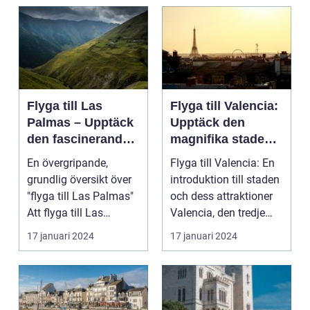
Flyga till Las
Flyga till Valencia:
Palmas – Upptäck
Upptäck den
den fascinerande
magnifika staden
ögruppen
med sin rika
En övergripande,
Flyga till Valencia: En
historia och kultur
grundlig översikt över
introduktion till staden
"flyga till Las Palmas"
och dess attraktioner
Att flyga till Las
Valencia, den tredje
Palmas, beläget ...
största...
17 januari 2024
17 januari 2024