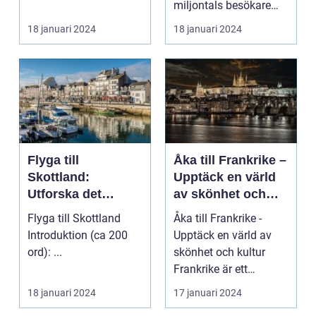
miljontals besökare
med sina fantastiska
18 januari 2024
18 januari 2024
str...
Flyga till
Åka till Frankrike –
Skottland:
Upptäck en värld
Utforska det
av skönhet och
majestätiska
kultur
Flyga till Skottland
Åka till Frankrike -
landet
Introduktion (ca 200
Upptäck en värld av
ord): ...
skönhet och kultur
Frankrike är ett
fantastiskt land som
18 januari 2024
17 januari 2024
l...