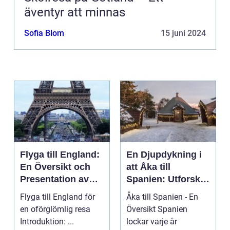
äventyr att minnas
Sofia Blom
15 juni 2024
Flyga till England:
En Djupdykning i
En Översikt och
att Åka till
Presentation av
Spanien: Utforska
Resmöjligheter
det
Flyga till England för
Åka till Spanien - En
Mångfacetterade
en oförglömlig resa
Översikt Spanien
Spanien
Introduktion: ...
lockar varje år