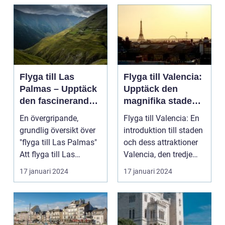
Flyga till Las
Flyga till Valencia:
Palmas – Upptäck
Upptäck den
den fascinerande
magnifika staden
ögruppen
med sin rika
En övergripande,
Flyga till Valencia: En
historia och kultur
grundlig översikt över
introduktion till staden
"flyga till Las Palmas"
och dess attraktioner
Att flyga till Las
Valencia, den tredje
Palmas, beläget ...
största...
17 januari 2024
17 januari 2024