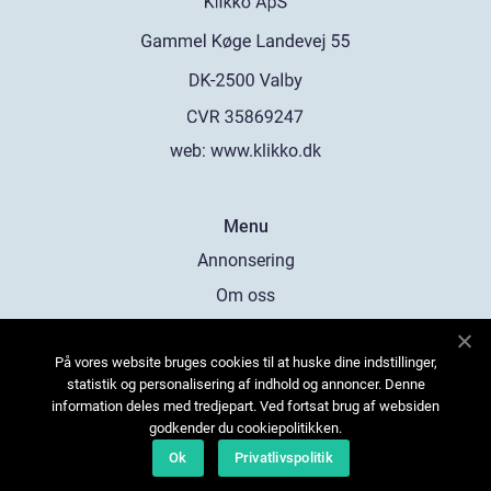
web:
www.klikko.dk
Menu
Annonsering
Om oss
Cookies
På vores website bruges cookies til at huske dine indstillinger,
Kontakta oss
statistik og personalisering af indhold og annoncer. Denne
Sitemap
information deles med tredjepart. Ved fortsat brug af websiden
godkender du cookiepolitikken.
Ok
Privatlivspolitik