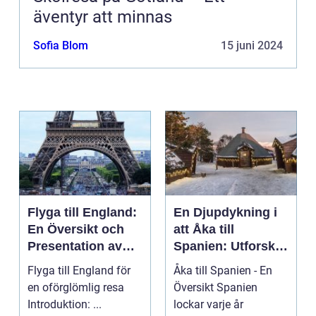
äventyr att minnas
Sofia Blom
15 juni 2024
Flyga till England:
En Djupdykning i
En Översikt och
att Åka till
Presentation av
Spanien: Utforska
Resmöjligheter
det
Flyga till England för
Åka till Spanien - En
Mångfacetterade
en oförglömlig resa
Översikt Spanien
Spanien
Introduktion: ...
lockar varje år