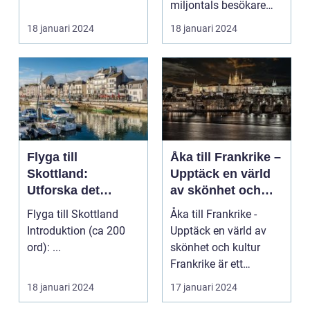
miljontals besökare
med sina fantastiska
18 januari 2024
18 januari 2024
str...
Flyga till
Åka till Frankrike –
Skottland:
Upptäck en värld
Utforska det
av skönhet och
majestätiska
kultur
Flyga till Skottland
Åka till Frankrike -
landet
Introduktion (ca 200
Upptäck en värld av
ord): ...
skönhet och kultur
Frankrike är ett
fantastiskt land som
18 januari 2024
17 januari 2024
l...