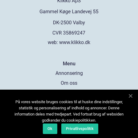
web:
www.klikko.dk
Menu
Annonsering
Om oss
Cookies
På vores website bruges cookies til at huske dine indstillinger,
Kontakta oss
statistik og personalisering af indhold og annoncer. Denne
Sitemap
information deles med tredjepart. Ved fortsat brug af websiden
godkender du cookiepolitikken.
Ok
Privatlivspolitik