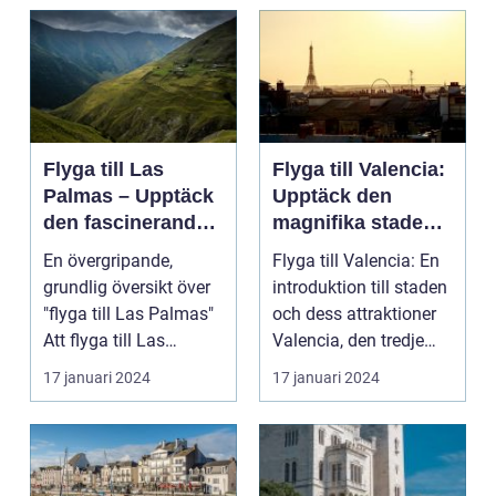
Flyga till Las
Flyga till Valencia:
Palmas – Upptäck
Upptäck den
den fascinerande
magnifika staden
ögruppen
med sin rika
En övergripande,
Flyga till Valencia: En
historia och kultur
grundlig översikt över
introduktion till staden
"flyga till Las Palmas"
och dess attraktioner
Att flyga till Las
Valencia, den tredje
Palmas, beläget ...
största...
17 januari 2024
17 januari 2024