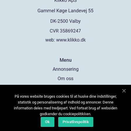
web:
www.klikko.dk
Menu
Annonsering
Om oss
Cookies
På vores website bruges cookies til at huske dine indstillinger,
Kontakta oss
statistik og personalisering af indhold og annoncer. Denne
Sitemap
information deles med tredjepart. Ved fortsat brug af websiden
godkender du cookiepolitikken.
Ok
Privatlivspolitik