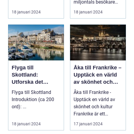
miljontals besökare
med sina fantastiska
18 januari 2024
18 januari 2024
str...
Flyga till
Åka till Frankrike –
Skottland:
Upptäck en värld
Utforska det
av skönhet och
majestätiska
kultur
Flyga till Skottland
Åka till Frankrike -
landet
Introduktion (ca 200
Upptäck en värld av
ord): ...
skönhet och kultur
Frankrike är ett
fantastiskt land som
18 januari 2024
17 januari 2024
l...