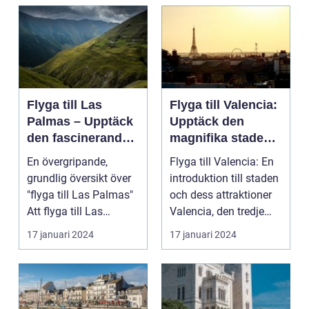
Flyga till Las
Flyga till Valencia:
Palmas – Upptäck
Upptäck den
den fascinerande
magnifika staden
ögruppen
med sin rika
En övergripande,
Flyga till Valencia: En
historia och kultur
grundlig översikt över
introduktion till staden
"flyga till Las Palmas"
och dess attraktioner
Att flyga till Las
Valencia, den tredje
Palmas, beläget ...
största...
17 januari 2024
17 januari 2024