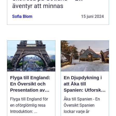
äventyr att minnas
Sofia Blom
15 juni 2024
Flyga till England:
En Djupdykning i
En Översikt och
att Åka till
Presentation av
Spanien: Utforska
Resmöjligheter
det
Flyga till England för
Åka till Spanien - En
Mångfacetterade
en oförglömlig resa
Översikt Spanien
Spanien
Introduktion: ...
lockar varje år