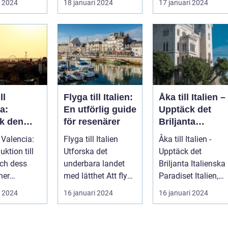
i 2024
18 januari 2024
17 januari 2024
ka str...
som l...
ll
Flyga till Italien:
Åka till Italien –
a:
En utförlig guide
Upptäck det
k den
för resenärer
Briljanta
ika
Italienska
l Valencia:
Flyga till Italien
Åka till Italien -
 med sin
Paradiset
uktion till
Utforska det
Upptäck det
storia och
ch dess
underbara landet
Briljanta Italienska
ner
med lätthet Att flyga
Paradiset Italien,
 den tredje
till Italien är ett
känt för sin rika
i 2024
16 januari 2024
16 januari 2024
fantast...
historia, ...