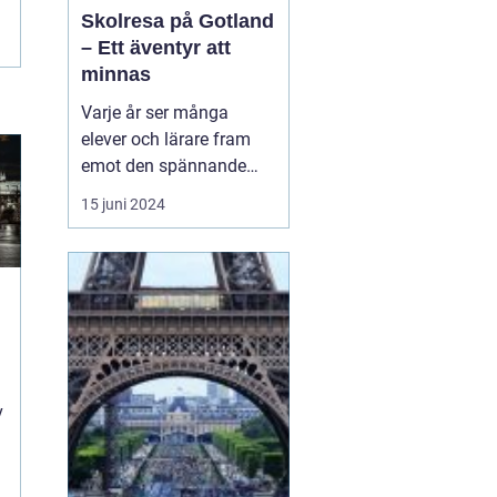
Skolresa på Gotland
– Ett äventyr att
minnas
Varje år ser många
elever och lärare fram
emot den spännande
skolresa som blivit en
15 juni 2024
tradition i det svenska
skolsystemet. En
destination som sticker
ut och erbjuder en
kombination av
historiskt lärande,
t
fantastisk natur och...
v