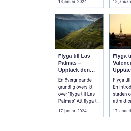
18 januari 2024
18 januar
fantastis
Flyga till Las
Flyga ti
Palmas –
Valenci
Upptäck den
Upptäc
fascinerande
magnif
En övergripande,
Flyga til
ögruppen
staden
grundlig översikt
En introd
rika hi
över "flyga till Las
staden o
kultur
Palmas" Att flyga till
attraktio
Las Palmas, beläget
Valencia,
17 januari 2024
17 januar
...
största...