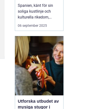
Spanien, känt för sin
soliga kustlinje och
kulturella rikedom,
erbjuder också
06 september 2025
fantastiska möjligheter
för surfing. Från det
brusande Atlanten till det
lugnare Medelhavet,
Spanien lockar surfare
från hela vär...
Utforska utbudet av
mysiga stugor i