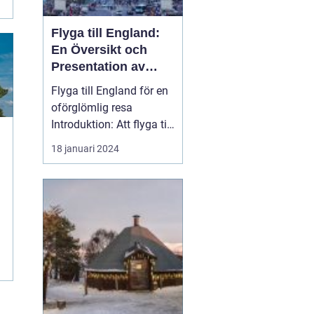
Flyga till England:
En Översikt och
Presentation av
Resmöjligheter
Flyga till England för en
oförglömlig resa
Introduktion: Att flyga till
England är en po...
18 januari 2024