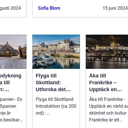
gusti 2024
Sofia Blom
15 juni 2024
pdykning
Flyga till
Åka till
 till
Skottland:
Frankrike –
n:
Utforska det
Upptäck en
a det
majestätiska
värld av skönhe
Spanien - En
Flyga till Skottland
Åka till Frankrike -
cetterade
landet
och kultur
Introduktion (ca 200
Upptäck en värld a
n
rje år
ord): ...
skönhet och kultur
ls besökare
Frankrike är ett
a
fantastiskt land