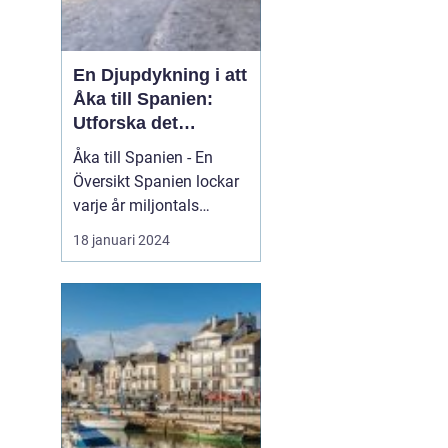
En Djupdykning i att
Åka till Spanien:
Utforska det
Mångfacetterade
Åka till Spanien - En
Spanien
Översikt Spanien lockar
varje år miljontals
besökare med sina
18 januari 2024
fantastiska stränder, rika
kultur och kulinariska
läckerheter. Med sin
varierade geografi och
klimat erbjuder Spanien
något för alla smaker.
Oavsett om du är ute
eft...