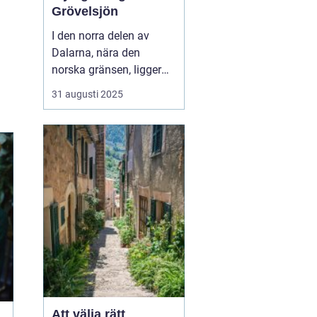
Grövelsjön
I den norra delen av
Dalarna, nära den
norska gränsen, ligger
den pittoreska fjällbyn
31 augusti 2025
Grövelsjön. Denna plats
är ett paradis för
naturälskare och
friluftsentusiaster.
Grövelsjön erbjuder en
spektakul&...
Att välja rätt