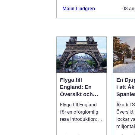
Malin Lindgren
08 au
Flyga till
En Dju
England: En
i att Åka
Översikt och
Spanie
Presentation av
Utforsk
Flyga till England
Åka till 
Resmöjligheter
Mångfa
för en oförglömlig
Översikt Spanien
Spanie
resa Introduktion: ...
lockar va
miljonta
med sin