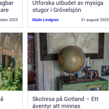
lagbar
Utforska utbudet av mysiga
kare
stugor i Grövelsjön
mber 2025
Malin Lindgren
31 augusti 2025
på
Skolresa på Gotland – Ett
äventyr att minnas