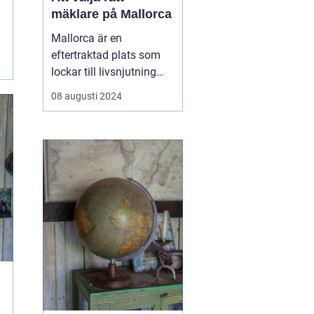
mäklare på Mallorca
Mallorca är en
eftertraktad plats som
lockar till livsnjutning
bland kristallklart vatten,
08 augusti 2024
pittoreska landskap och
en avslappnad livsstil.
Föreställ dig en
promenad längs
strandkanten eller ett
glas vino på terrassen
med uts...