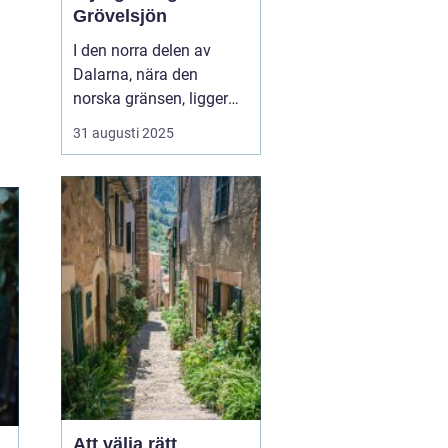
Grövelsjön
I den norra delen av
Dalarna, nära den
norska gränsen, ligger
den pittoreska fjällbyn
31 augusti 2025
Grövelsjön. Denna plats
är ett paradis för
naturälskare och
friluftsentusiaster.
Grövelsjön erbjuder en
spektakul&...
Att välja rätt