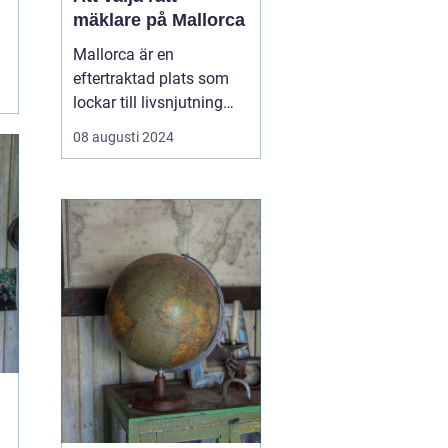
mäklare på Mallorca
Mallorca är en
eftertraktad plats som
lockar till livsnjutning
bland kristallklart vatten,
08 augusti 2024
pittoreska landskap och
en avslappnad livsstil.
Föreställ dig en
promenad längs
strandkanten eller ett
glas vino på terrassen
med uts...