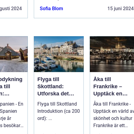
gusti 2024
Sofia Blom
15 juni 2024
pdykning
Flyga till
Åka till
 till
Skottland:
Frankrike –
n:
Utforska det
Upptäck en
a det
majestätiska
värld av skönhe
Spanien - En
Flyga till Skottland
Åka till Frankrike -
cetterade
landet
och kultur
Introduktion (ca 200
Upptäck en värld a
n
rje år
ord): ...
skönhet och kultur
ls besökare
Frankrike är ett
a
fantastiskt land