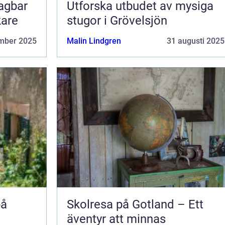
lagbar
Utforska utbudet av mysiga
kare
stugor i Grövelsjön
mber 2025
Malin Lindgren
31 augusti 2025
på
Skolresa på Gotland – Ett
äventyr att minnas