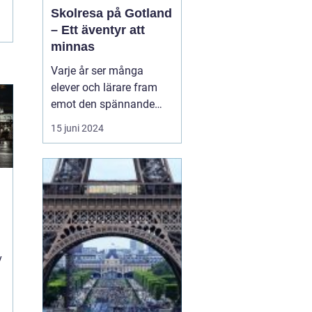
Skolresa på Gotland
– Ett äventyr att
minnas
Varje år ser många
elever och lärare fram
emot den spännande
skolresa som blivit en
15 juni 2024
tradition i det svenska
skolsystemet. En
destination som sticker
ut och erbjuder en
kombination av
historiskt lärande,
t
fantastisk natur och...
v