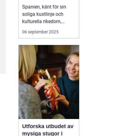
Spanien, känt för sin
soliga kustlinje och
kulturella rikedom,
erbjuder också
06 september 2025
fantastiska möjligheter
för surfing. Från det
brusande Atlanten till det
lugnare Medelhavet,
Spanien lockar surfare
från hela vär...
Utforska utbudet av
mysiga stugor i