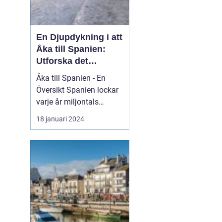
En Djupdykning i att
Åka till Spanien:
Utforska det
Mångfacetterade
Åka till Spanien - En
Spanien
Översikt Spanien lockar
varje år miljontals
besökare med sina
18 januari 2024
fantastiska stränder, rika
kultur och kulinariska
läckerheter. Med sin
varierade geografi och
klimat erbjuder Spanien
något för alla smaker.
Oavsett om du är ute
eft...