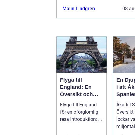
Malin Lindgren
08 au
Flyga till
En Dju
England: En
i att Åka
Översikt och
Spanie
Presentation av
Utforsk
Flyga till England
Åka till 
Resmöjligheter
Mångfa
för en oförglömlig
Översikt Spanien
Spanie
resa Introduktion: ...
lockar va
miljonta
med sin