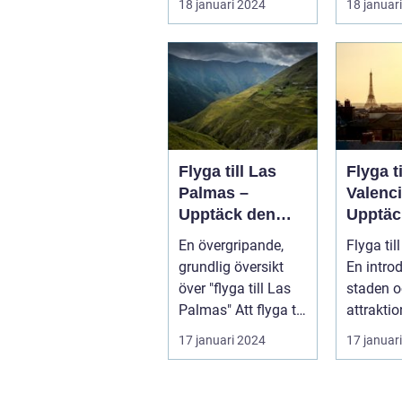
18 januari 2024
18 januar
fantastis
Flyga till Las
Flyga ti
Palmas –
Valenci
Upptäck den
Upptäc
fascinerande
magnif
En övergripande,
Flyga til
ögruppen
staden
grundlig översikt
En introd
rika hi
över "flyga till Las
staden o
kultur
Palmas" Att flyga till
attraktio
Las Palmas, beläget
Valencia,
17 januari 2024
17 januar
...
största...