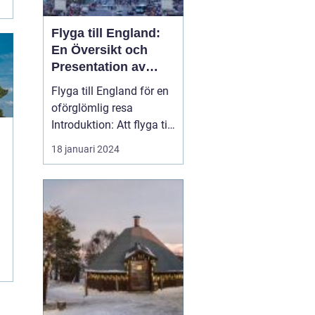
Flyga till England:
En Översikt och
Presentation av
Resmöjligheter
Flyga till England för en
oförglömlig resa
Introduktion: Att flyga till
England är en po...
18 januari 2024