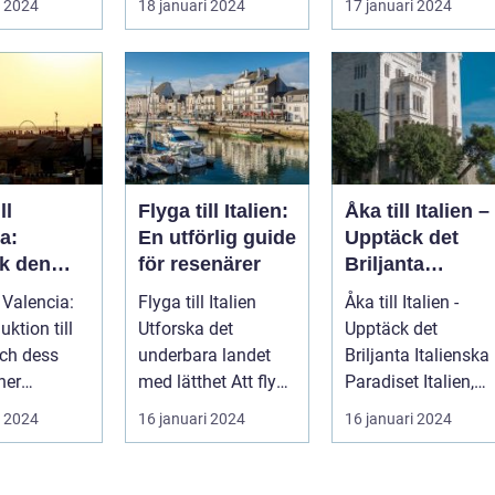
i 2024
18 januari 2024
17 januari 2024
ka str...
som l...
ll
Flyga till Italien:
Åka till Italien –
a:
En utförlig guide
Upptäck det
k den
för resenärer
Briljanta
ika
Italienska
l Valencia:
Flyga till Italien
Åka till Italien -
 med sin
Paradiset
uktion till
Utforska det
Upptäck det
storia och
ch dess
underbara landet
Briljanta Italienska
ner
med lätthet Att flyga
Paradiset Italien,
 den tredje
till Italien är ett
känt för sin rika
i 2024
16 januari 2024
16 januari 2024
fantast...
historia, ...