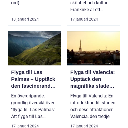
ord): ...
skönhet och kultur
Frankrike är ett
fantastiskt land som
18 januari 2024
17 januari 2024
l...
Flyga till Las
Flyga till Valencia:
Palmas – Upptäck
Upptäck den
den fascinerande
magnifika staden
ögruppen
med sin rika
En övergripande,
Flyga till Valencia: En
historia och kultur
grundlig översikt över
introduktion till staden
"flyga till Las Palmas"
och dess attraktioner
Att flyga till Las
Valencia, den tredje
Palmas, beläget ...
största...
17 januari 2024
17 januari 2024