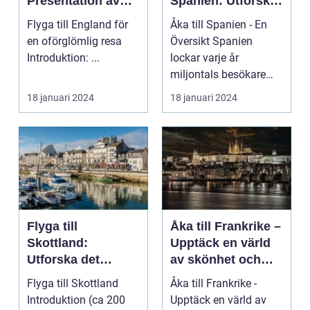
Presentation av
Spanien: Utforska
Resmöjligheter
det
Flyga till England för
Åka till Spanien - En
Mångfacetterade
en oförglömlig resa
Översikt Spanien
Spanien
Introduktion: ...
lockar varje år
miljontals besökare
med sina fantastiska
18 januari 2024
18 januari 2024
str...
Flyga till
Åka till Frankrike –
Skottland:
Upptäck en värld
Utforska det
av skönhet och
majestätiska
kultur
Flyga till Skottland
Åka till Frankrike -
landet
Introduktion (ca 200
Upptäck en värld av