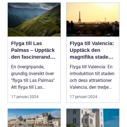
Flyga till Las
Flyga till Valencia:
Palmas – Upptäck
Upptäck den
den fascinerande
magnifika staden
ögruppen
med sin rika
En övergripande,
Flyga till Valencia: En
historia och kultur
grundlig översikt över
introduktion till staden
"flyga till Las Palmas"
och dess attraktioner
Att flyga till Las
Valencia, den tredje
Palmas, beläget ...
största...
17 januari 2024
17 januari 2024