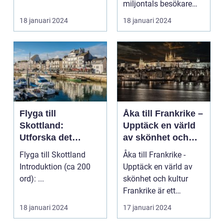
miljontals besökare
med sina fantastiska
18 januari 2024
18 januari 2024
str...
Flyga till
Åka till Frankrike –
Skottland:
Upptäck en värld
Utforska det
av skönhet och
majestätiska
kultur
Flyga till Skottland
Åka till Frankrike -
landet
Introduktion (ca 200
Upptäck en värld av
ord): ...
skönhet och kultur
Frankrike är ett
fantastiskt land som
18 januari 2024
17 januari 2024
l...