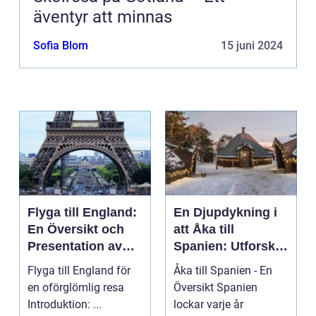
äventyr att minnas
Sofia Blom
15 juni 2024
Flyga till England:
En Djupdykning i
En Översikt och
att Åka till
Presentation av
Spanien: Utforska
Resmöjligheter
det
Flyga till England för
Åka till Spanien - En
Mångfacetterade
en oförglömlig resa
Översikt Spanien
Spanien
Introduktion: ...
lockar varje år