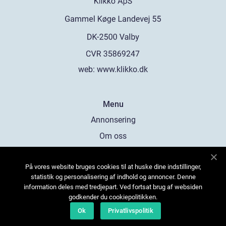
web:
www.klikko.dk
Menu
Annonsering
Om oss
Cookies
På vores website bruges cookies til at huske dine indstillinger,
Kontakta oss
statistik og personalisering af indhold og annoncer. Denne
Sitemap
information deles med tredjepart. Ved fortsat brug af websiden
godkender du cookiepolitikken.
Ok
Privatlivspolitik