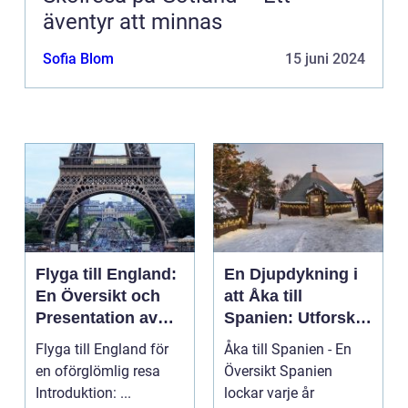
äventyr att minnas
Sofia Blom
15 juni 2024
Flyga till England:
En Djupdykning i
En Översikt och
att Åka till
Presentation av
Spanien: Utforska
Resmöjligheter
det
Flyga till England för
Åka till Spanien - En
Mångfacetterade
en oförglömlig resa
Översikt Spanien
Spanien
Introduktion: ...
lockar varje år