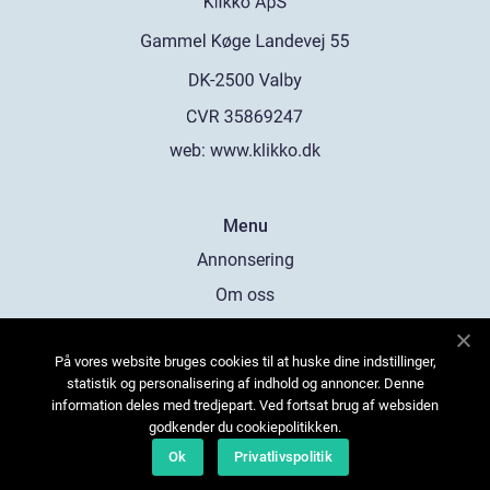
web:
www.klikko.dk
Menu
Annonsering
Om oss
Cookies
På vores website bruges cookies til at huske dine indstillinger,
Kontakta oss
statistik og personalisering af indhold og annoncer. Denne
Sitemap
information deles med tredjepart. Ved fortsat brug af websiden
godkender du cookiepolitikken.
Ok
Privatlivspolitik