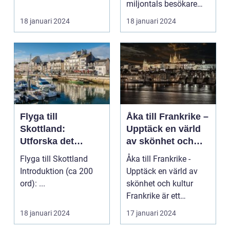
miljontals besökare
med sina fantastiska
18 januari 2024
18 januari 2024
str...
Flyga till
Åka till Frankrike –
Skottland:
Upptäck en värld
Utforska det
av skönhet och
majestätiska
kultur
Flyga till Skottland
Åka till Frankrike -
landet
Introduktion (ca 200
Upptäck en värld av
ord): ...
skönhet och kultur
Frankrike är ett
fantastiskt land som
18 januari 2024
17 januari 2024
l...