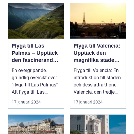
Flyga till Las
Flyga till Valencia:
Palmas – Upptäck
Upptäck den
den fascinerande
magnifika staden
ögruppen
med sin rika
En övergripande,
Flyga till Valencia: En
historia och kultur
grundlig översikt över
introduktion till staden
"flyga till Las Palmas"
och dess attraktioner
Att flyga till Las
Valencia, den tredje
Palmas, beläget ...
största...
17 januari 2024
17 januari 2024