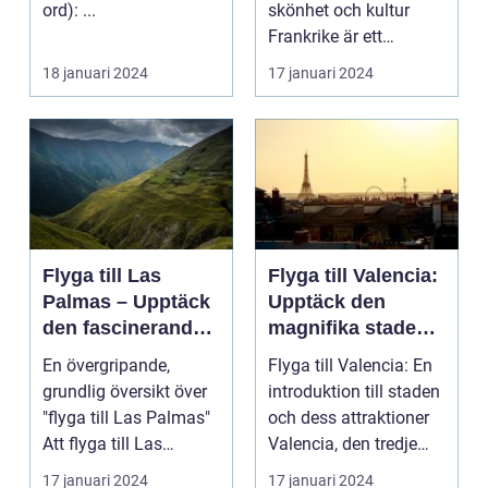
ord): ...
skönhet och kultur
Frankrike är ett
fantastiskt land som
18 januari 2024
17 januari 2024
l...
Flyga till Las
Flyga till Valencia:
Palmas – Upptäck
Upptäck den
den fascinerande
magnifika staden
ögruppen
med sin rika
En övergripande,
Flyga till Valencia: En
historia och kultur
grundlig översikt över
introduktion till staden
"flyga till Las Palmas"
och dess attraktioner
Att flyga till Las
Valencia, den tredje
Palmas, beläget ...
största...
17 januari 2024
17 januari 2024