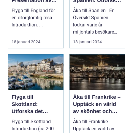
Presentation av
Spanien: Utforska
Resmöjligheter
det
Flyga till England för
Åka till Spanien - En
Mångfacetterade
en oförglömlig resa
Översikt Spanien
Spanien
Introduktion: ...
lockar varje år
miljontals besökare
med sina fantastiska
18 januari 2024
18 januari 2024
str...
Flyga till
Åka till Frankrike –
Skottland:
Upptäck en värld
Utforska det
av skönhet och
majestätiska
kultur
Flyga till Skottland
Åka till Frankrike -
landet
Introduktion (ca 200
Upptäck en värld av