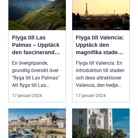
Flyga till Las
Flyga till Valencia:
Palmas – Upptäck
Upptäck den
den fascinerande
magnifika staden
ögruppen
med sin rika
En övergripande,
Flyga till Valencia: En
historia och kultur
grundlig översikt över
introduktion till staden
"flyga till Las Palmas"
och dess attraktioner
Att flyga till Las
Valencia, den tredje
Palmas, beläget ...
största...
17 januari 2024
17 januari 2024