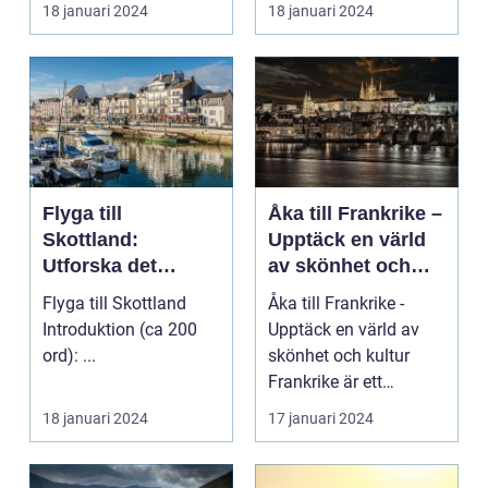
med sina fantastiska
18 januari 2024
18 januari 2024
str...
Flyga till
Åka till Frankrike –
Skottland:
Upptäck en värld
Utforska det
av skönhet och
majestätiska
kultur
Flyga till Skottland
Åka till Frankrike -
landet
Introduktion (ca 200
Upptäck en värld av
ord): ...
skönhet och kultur
Frankrike är ett
fantastiskt land som
18 januari 2024
17 januari 2024
l...