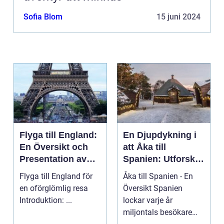
Sofia Blom
15 juni 2024
Flyga till England:
En Djupdykning i
En Översikt och
att Åka till
Presentation av
Spanien: Utforska
Resmöjligheter
det
Flyga till England för
Åka till Spanien - En
Mångfacetterade
en oförglömlig resa
Översikt Spanien
Spanien
Introduktion: ...
lockar varje år
miljontals besökare