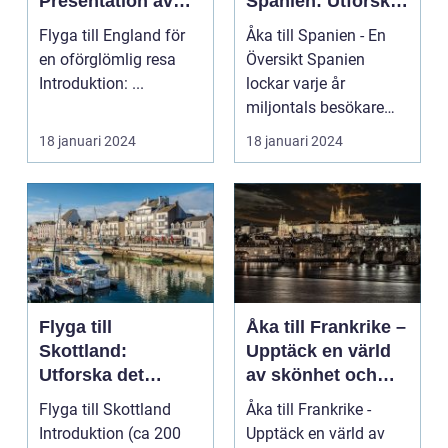
Presentation av
Spanien: Utforska
Resmöjligheter
det
Flyga till England för
Åka till Spanien - En
Mångfacetterade
en oförglömlig resa
Översikt Spanien
Spanien
Introduktion: ...
lockar varje år
miljontals besökare
med sina fantastiska
18 januari 2024
18 januari 2024
str...
Flyga till
Åka till Frankrike –
Skottland:
Upptäck en värld
Utforska det
av skönhet och
majestätiska
kultur
Flyga till Skottland
Åka till Frankrike -
landet
Introduktion (ca 200
Upptäck en värld av