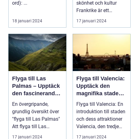
ord): ...
skönhet och kultur
Frankrike är ett
fantastiskt land som
18 januari 2024
17 januari 2024
l...
Flyga till Las
Flyga till Valencia:
Palmas – Upptäck
Upptäck den
den fascinerande
magnifika staden
ögruppen
med sin rika
En övergripande,
Flyga till Valencia: En
historia och kultur
grundlig översikt över
introduktion till staden
"flyga till Las Palmas"
och dess attraktioner
Att flyga till Las
Valencia, den tredje
Palmas, beläget ...
största...
17 januari 2024
17 januari 2024