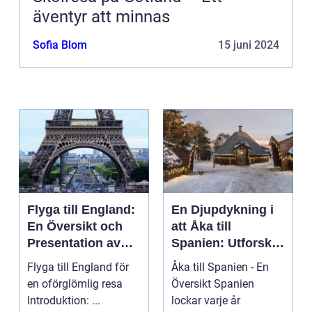
äventyr att minnas
Sofia Blom
15 juni 2024
Flyga till England:
En Djupdykning i
En Översikt och
att Åka till
Presentation av
Spanien: Utforska
Resmöjligheter
det
Flyga till England för
Åka till Spanien - En
Mångfacetterade
en oförglömlig resa
Översikt Spanien
Spanien
Introduktion: ...
lockar varje år