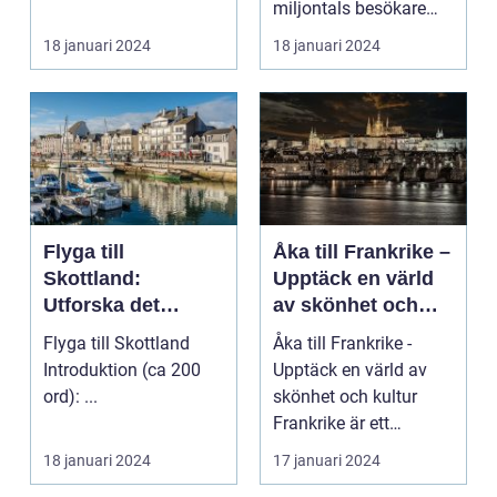
miljontals besökare
med sina fantastiska
18 januari 2024
18 januari 2024
str...
Flyga till
Åka till Frankrike –
Skottland:
Upptäck en värld
Utforska det
av skönhet och
majestätiska
kultur
Flyga till Skottland
Åka till Frankrike -
landet
Introduktion (ca 200
Upptäck en värld av
ord): ...
skönhet och kultur
Frankrike är ett
fantastiskt land som
18 januari 2024
17 januari 2024
l...