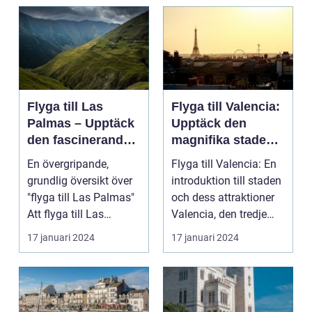
Flyga till Las
Flyga till Valencia:
Palmas – Upptäck
Upptäck den
den fascinerande
magnifika staden
ögruppen
med sin rika
En övergripande,
Flyga till Valencia: En
historia och kultur
grundlig översikt över
introduktion till staden
"flyga till Las Palmas"
och dess attraktioner
Att flyga till Las
Valencia, den tredje
Palmas, beläget ...
största...
17 januari 2024
17 januari 2024