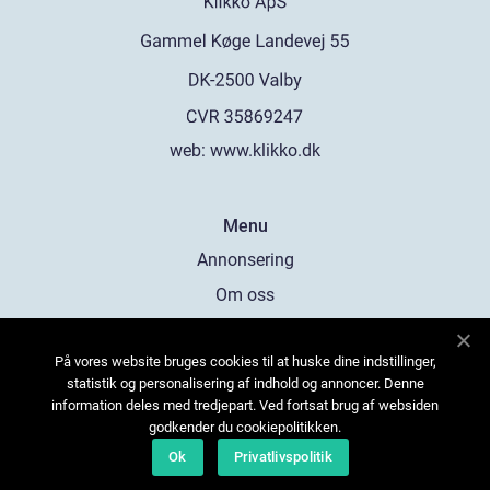
web:
www.klikko.dk
Menu
Annonsering
Om oss
Cookies
På vores website bruges cookies til at huske dine indstillinger,
Kontakta oss
statistik og personalisering af indhold og annoncer. Denne
Sitemap
information deles med tredjepart. Ved fortsat brug af websiden
godkender du cookiepolitikken.
Ok
Privatlivspolitik