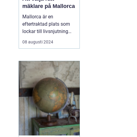
mäklare på Mallorca
Mallorca är en
eftertraktad plats som
lockar till livsnjutning
bland kristallklart vatten,
08 augusti 2024
pittoreska landskap och
en avslappnad livsstil.
Föreställ dig en
promenad längs
strandkanten eller ett
glas vino på terrassen
med uts...