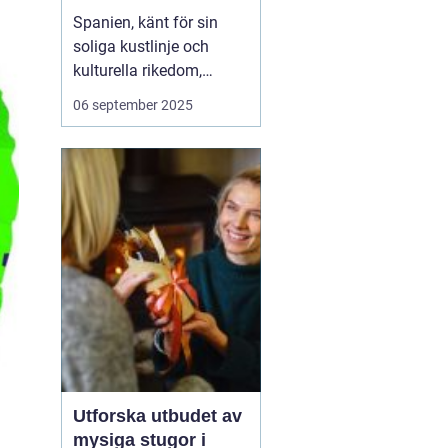
Spanien, känt för sin
soliga kustlinje och
kulturella rikedom,
erbjuder också
06 september 2025
fantastiska möjligheter
för surfing. Från det
brusande Atlanten till det
lugnare Medelhavet,
Spanien lockar surfare
från hela vär...
Utforska utbudet av
mysiga stugor i