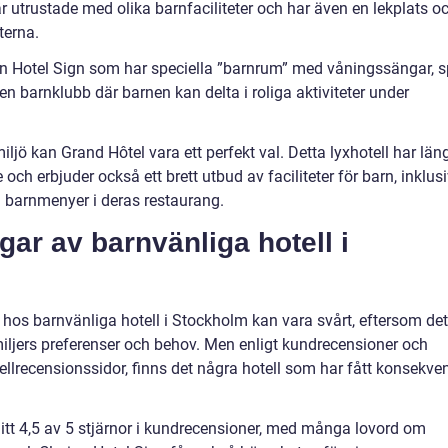
r utrustade med olika barnfaciliteter och har även en lekplats o
terna.
rion Hotel Sign som har speciella ”barnrum” med våningssängar, s
en barnklubb där barnen kan delta i roliga aktiviteter under
miljö kan Grand Hôtel vara ett perfekt val. Detta lyxhotell har län
e och erbjuder också ett brett utbud av faciliteter för barn, inklus
a barnmenyer i deras restaurang.
gar av barnvänliga hotell i
 hos barnvänliga hotell i Stockholm kan vara svårt, eftersom det
miljers preferenser och behov. Men enligt kundrecensioner och
llrecensionssidor, finns det några hotell som har fått konsekve
nitt 4,5 av 5 stjärnor i kundrecensioner, med många lovord om