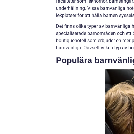
faciliteter som lekhörnor, barnsängar
underhållning. Vissa barnvänliga hote
lekplatser för att hålla barnen syssel
Det finns olika typer av barnvänliga 
specialiserade barnområden och ett bre
boutiquehotell som erbjuder en mer p
barnvänliga. Oavsett vilken typ av hot
Populära barnvänli