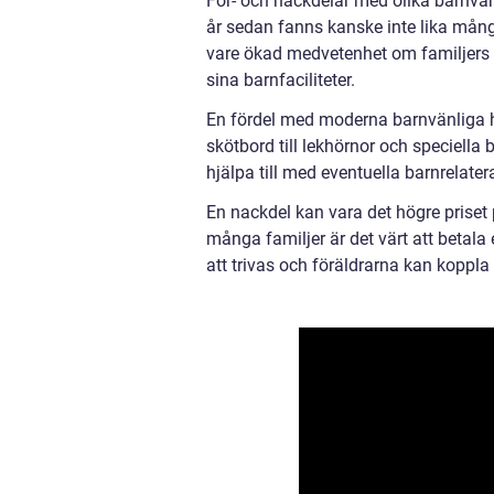
För- och nackdelar med olika barnvänl
år sedan fanns kanske inte lika mång
vare ökad medvetenhet om familjers b
sina barnfaciliteter.
En fördel med moderna barnvänliga ho
skötbord till lekhörnor och speciella 
hjälpa till med eventuella barnrelater
En nackdel kan vara det högre priset
många familjer är det värt att betala
att trivas och föräldrarna kan koppla 