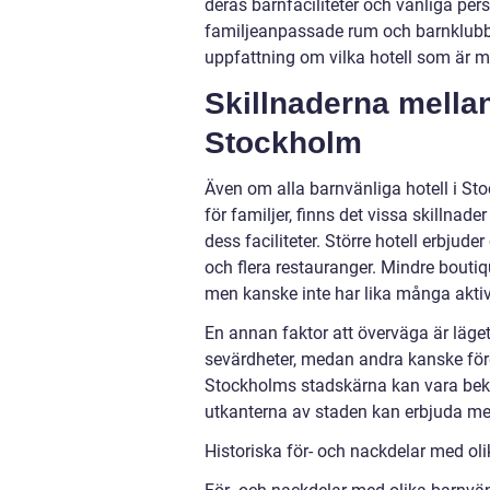
deras barnfaciliteter och vänliga per
familjeanpassade rum och barnklubbe
uppfattning om vilka hotell som är m
Skillnaderna mellan
Stockholm
Även om alla barnvänliga hotell i St
för familjer, finns det vissa skillnade
dess faciliteter. Större hotell erbjud
och flera restauranger. Mindre bouti
men kanske inte har lika många aktivi
En annan faktor att överväga är läget 
sevärdheter, medan andra kanske före
Stockholms stadskärna kan vara bekvä
utkanterna av staden kan erbjuda mer
Historiska för- och nackdelar med ol