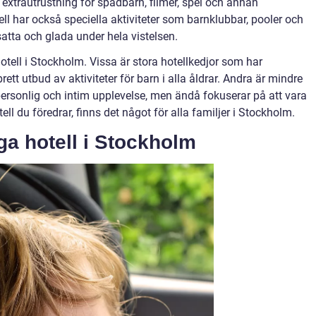
, extrautrustning för spädbarn, filmer, spel och annan
ll har också speciella aktiviteter som barnklubbar, pooler och
satta och glada under hela vistelsen.
hotell i Stockholm. Vissa är stora hotellkedjor som har
tt utbud av aktiviteter för barn i alla åldrar. Andra är mindre
ersonlig och intim upplevelse, men ändå fokuserar på att vara
ell du föredrar, finns det något för alla familjer i Stockholm.
ga hotell i Stockholm