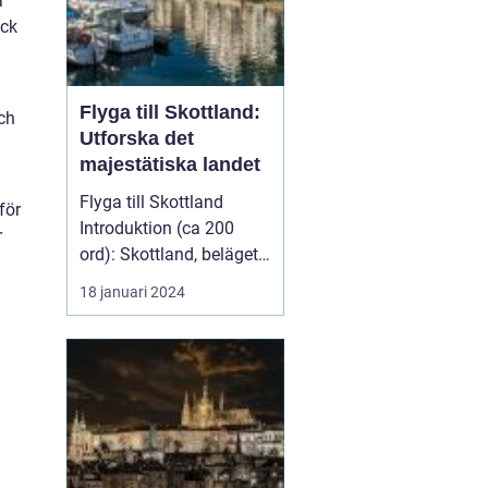
a
ack
Flyga till Skottland:
ch
Utforska det
majestätiska landet
Flyga till Skottland
för
Introduktion (ca 200
r
ord): Skottland, beläget i
norra delen av Stor...
18 januari 2024