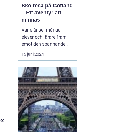
Skolresa på Gotland
– Ett äventyr att
minnas
Varje år ser många
elever och lärare fram
emot den spännande
skolresa som blivit en
15 juni 2024
tradition i det svenska
skolsystemet. En
destination som sticker
ut och erbjuder en
kombination av
historiskt lärande,
fantastisk natur och...
tel