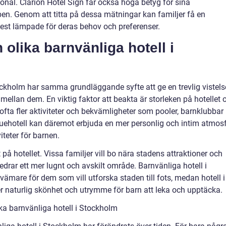
sonal. Clarion Hotel Sign får också höga betyg för sina
n. Genom att titta på dessa mätningar kan familjer få en
est lämpade för deras behov och preferenser.
 olika barnvänliga hotell i
ockholm har samma grundläggande syfte att ge en trevlig vistels
r mellan dem. En viktig faktor att beakta är storleken på hotellet 
er ofta fler aktiviteter och bekvämligheter som pooler, barnklubbar
quehotell kan däremot erbjuda en mer personlig och intim atmosf
teter för barnen.
på hotellet. Vissa familjer vill bo nära stadens attraktioner och
drar ett mer lugnt och avskilt område. Barnvänliga hotell i
mare för dem som vill utforska staden till fots, medan hotell i
 naturlig skönhet och utrymme för barn att leka och upptäcka.
ika barnvänliga hotell i Stockholm