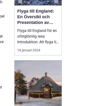
ch
Flyga till England:
pel
En Översikt och
Presentation av
Resmöjligheter
Flyga till England för en
ge
oförglömlig resa
ive
Introduktion: Att flyga till
England är en po...
18 januari 2024
nt