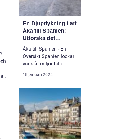
En Djupdykning i att
Åka till Spanien:
Utforska det
Mångfacetterade
Åka till Spanien - En
Spanien
e
Översikt Spanien lockar
och
varje år miljontals
besökare med sina
18 januari 2024
är,
fantastiska stränder, rika
kultur och kulinariska
läckerheter. Med sin
varierade geografi och
klimat erbjuder Spanien
något för alla smaker.
Oavsett om du är ute
eft...