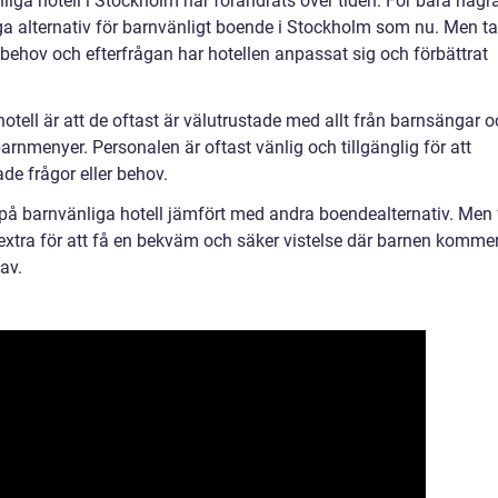
iga hotell i Stockholm har förändrats över tiden. För bara någr
a alternativ för barnvänligt boende i Stockholm som nu. Men t
ehov och efterfrågan har hotellen anpassat sig och förbättrat
tell är att de oftast är välutrustade med allt från barnsängar o
barnmenyer. Personalen är oftast vänlig och tillgänglig för att
ade frågor eller behov.
 på barnvänliga hotell jämfört med andra boendealternativ. Men 
 extra för att få en bekväm och säker vistelse där barnen komme
av.