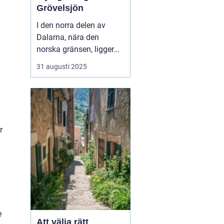
Grövelsjön
I den norra delen av
Dalarna, nära den
norska gränsen, ligger
den pittoreska fjällbyn
31 augusti 2025
Grövelsjön. Denna plats
är ett paradis för
naturälskare och
friluftsentusiaster.
Grövelsjön erbjuder en
r
spektakul&...
e
Att välja rätt