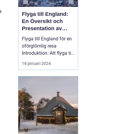
a
Flyga till England:
En Översikt och
Presentation av
Resmöjligheter
Flyga till England för en
oförglömlig resa
Introduktion: Att flyga till
England är en po...
18 januari 2024