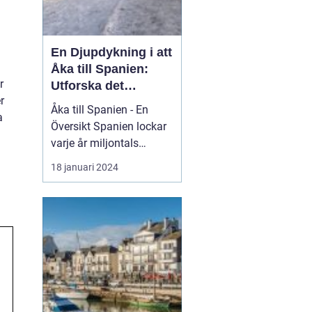
En Djupdykning i att
Åka till Spanien:
r
Utforska det
r
Mångfacetterade
Åka till Spanien - En
a
Spanien
Översikt Spanien lockar
varje år miljontals
besökare med sina
18 januari 2024
fantastiska stränder, rika
kultur och kulinariska
läckerheter. Med sin
varierade geografi och
klimat erbjuder Spanien
något för alla smaker.
Oavsett om du är ute
eft...