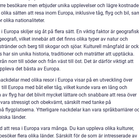
ärre besökare men erbjuder unika upplevelser och lägre kostnader
 olika sätten att resa inom Europa, inklusive tåg, flyg och bil, sa
 olika nationaliteter.
r i Europa skiljer sig åt på flera sätt. En viktig faktor är geografisk
grafi, vilket innebär att det finns olika typer av natur och
stränder och berg till skogar och sjöar. Kulturell mångfald är oc
s har sin unika historia, traditioner och maträtter att upptäcka.
 norr till söder och från väst till öst. Det är därför viktigt att
uppleva det bästa av Europa.
ackdelar med olika resor i Europa visar på en utveckling över
a till Europa med båt eller tåg, vilket kunde vara en lång och
v flyg har det blivit mycket lättare och snabbare att resa över
vara stressigt och obekvämt, särskilt med tanke på
å flygplatserna. Ytterligare nackdelar kan vara språkbarriärer o
iska länder.
ed att resa i Europa vara många. Du kan uppleva olika kulturer,
esöker flera olika länder. Särskilt för de som är intresserade av