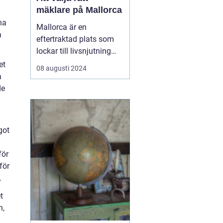
mäklare på Mallorca
na
Mallorca är en
a
eftertraktad plats som
lockar till livsnjutning
bland kristallklart vatten,
et
08 augusti 2024
pittoreska landskap och
a
en avslappnad livsstil.
de
Föreställ dig en
promenad längs
strandkanten eller ett
got
glas vino på terrassen
med uts...
för
för
.
t
n,