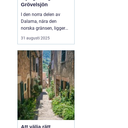
Grövelsjön
I den norra delen av
Dalarna, nära den
norska gränsen, ligger
den pittoreska fjällbyn
31 augusti 2025
Grövelsjön. Denna plats
är ett paradis för
naturälskare och
friluftsentusiaster.
Grövelsjön erbjuder en
spektakul&...
Att välja rätt