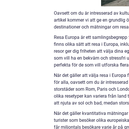
Oavsett om du är intresserad av kultur,
artikel kommer vi att ge en grundlig ö
destinationer och mätningar om res
Resa Europa är ett samlingsbegrepp fö
finns olika sätt att resa i Europa, in
resor ger dig friheten att välja dina 
som vill ha en bekväm och stressfri u
perfekta för de som vill utforska fler
När det gäller att välja resa i Europa
för alla, oavsett om du är intressera
storstäder som Rom, Paris och London,
olika resetyper kan variera från land ti
att njuta av sol och bad, medan stors
När det gäller kvantitativa mätningar
turister som besöker olika europeiska
får miljontals besökare varje år på g