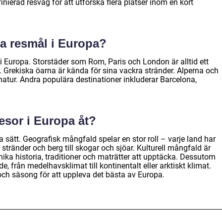
nierad resväg för att utforska flera platser inom en kort
a resmål i Europa?
 Europa. Storstäder som Rom, Paris och London är alltid ett
ia. Grekiska öarna är kända för sina vackra stränder. Alperna och
natur. Andra populära destinationer inkluderar Barcelona,
resor i Europa åt?
era sätt. Geografisk mångfald spelar en stor roll – varje land har
stränder och berg till skogar och sjöar. Kulturell mångfald är
unika historia, traditioner och maträtter att upptäcka. Dessutom
, från medelhavsklimat till kontinentalt eller arktiskt klimat.
l och säsong för att uppleva det bästa av Europa.