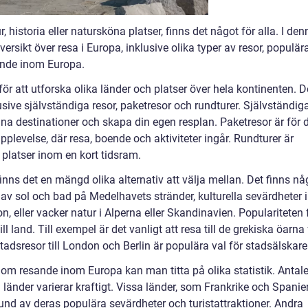
 historia eller natursköna platser, finns det något för alla. I den
versikt över resa i Europa, inklusive olika typer av resor, populär
ande inom Europa.
r att utforska olika länder och platser över hela kontinenten. D
klusive självständiga resor, paketresor och rundturer. Självständig
egna destinationer och skapa din egen resplan. Paketresor är för 
pplevelse, där resa, boende och aktiviteter ingår. Rundturer är
a platser inom en kort tidsram.
 finns det en mängd olika alternativ att välja mellan. Det finns nå
d av sol och bad på Medelhavets stränder, kulturella sevärdheter i
 eller vacker natur i Alperna eller Skandinavien. Populariteten 
ll land. Till exempel är det vanligt att resa till de grekiska öarna 
tadsresor till London och Berlin är populära val för stadsälskare
 om resande inom Europa kan man titta på olika statistik. Antale
 länder varierar kraftigt. Vissa länder, som Frankrike och Spanie
rund av deras populära sevärdheter och turistattraktioner. Andra