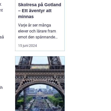
.
Skolresa på Gotland
mt
– Ett äventyr att
minnas
Varje år ser många
elever och lärare fram
emot den spännande
kså
skolresa som blivit en
15 juni 2024
tradition i det svenska
skolsystemet. En
destination som sticker
ut och erbjuder en
kombination av
historiskt lärande,
fantastisk natur och...
ch