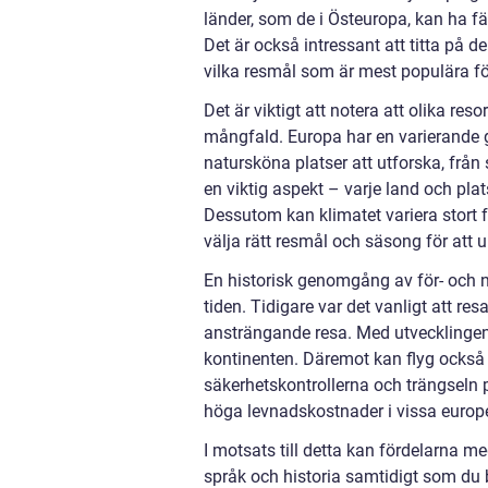
länder, som de i Östeuropa, kan ha f
Det är också intressant att titta på de
vilka resmål som är mest populära för
Det är viktigt att notera att olika reso
mångfald. Europa har en varierande geo
natursköna platser att utforska, från 
en viktig aspekt – varje land och plat
Dessutom kan klimatet variera stort från
välja rätt resmål och säsong för att 
En historisk genomgång av för- och n
tiden. Tidigare var det vanligt att res
ansträngande resa. Med utvecklingen a
kontinenten. Däremot kan flyg också 
säkerhetskontrollerna och trängseln p
höga levnadskostnader i vissa europe
I motsats till detta kan fördelarna m
språk och historia samtidigt som du b