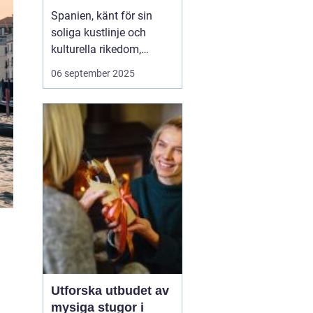
Spanien, känt för sin
soliga kustlinje och
kulturella rikedom,
erbjuder också
06 september 2025
fantastiska möjligheter
för surfing. Från det
brusande Atlanten till det
lugnare Medelhavet,
Spanien lockar surfare
från hela vär...
Utforska utbudet av
mysiga stugor i