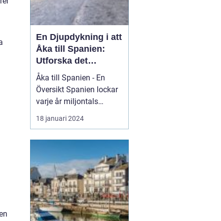
rer
En Djupdykning i att
a
Åka till Spanien:
Utforska det
Mångfacetterade
Åka till Spanien - En
Spanien
Översikt Spanien lockar
varje år miljontals
besökare med sina
18 januari 2024
fantastiska stränder, rika
kultur och kulinariska
läckerheter. Med sin
varierade geografi och
klimat erbjuder Spanien
något för alla smaker.
Oavsett om du är ute
eft...
len