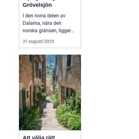
Grövelsjön
I den norra delen av
Dalarna, nära den
norska gränsen, ligger
den pittoreska fjällbyn
31 augusti 2025
Grövelsjön. Denna plats
är ett paradis för
naturälskare och
friluftsentusiaster.
Grövelsjön erbjuder en
spektakul&...
Att välja rätt