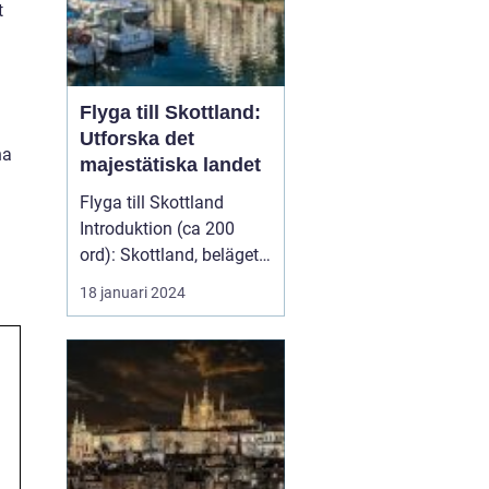
t
Flyga till Skottland:
Utforska det
na
majestätiska landet
Flyga till Skottland
Introduktion (ca 200
ord): Skottland, beläget i
norra delen av Stor...
18 januari 2024