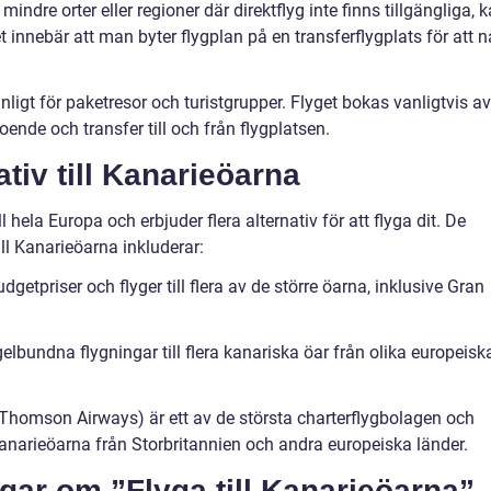
mindre orter eller regioner där direktflyg inte finns tillgängliga, 
et innebär att man byter flygplan på en transferflygplats för att n
anligt för paketresor och turistgrupper. Flyget bokas vanligtvis av
ende och transfer till och från flygplatsen.
tiv till Kanarieöarna
 hela Europa och erbjuder flera alternativ för att flyga dit. De
ll Kanarieöarna inkluderar:
dgetpriser och flyger till flera av de större öarna, inklusive Gran
lbundna flygningar till flera kanariska öar från olika europeisk
e Thomson Airways) är ett av de största charterflygbolagen och
Kanarieöarna från Storbritannien och andra europeiska länder.
gar om ”Flyga till Kanarieöarna”