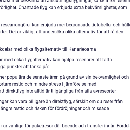
oftast mer bekväma än anslutningsflygningar, särskilt för resenä
rlighet. Chartrade flyg kan erbjuda extra bekvämligheter, som
h researrangörer kan erbjuda mer begränsade tidtabeller och håll
orter. Det är viktigt att undersöka olika alternativ för att få den
.
elar med olika flygalternativ till Kanarieöarna
ar med olika flygalternativ kan hjälpa resenärer att fatta
iga punkter att tänka på:
llt mer populära de senaste åren på grund av sin bekvämlighet och
ortare restid och mindre stress i jämförelse med
 direktflyg inte alltid är tillgängliga från alla avreseorter.
gar kan vara billigare än direktflyg, särskilt om du reser från
längre restid och risken för fördröjningar och missade
ar är vanliga för paketresor där boende och transfer ingår. Förde