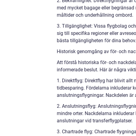
2. Bekvämlighet: Direktflygningar är 
med mycket bagage eller begränsad rö
måltider och underhållning ombord.
3. Tillgänglighet: Vissa flygbolag oc
sig till specifika regioner eller avrese
bästa tillgängligheten för dina behov
Historisk genomgång av för- och nackd
Att förstå historiska för- och nackdel
informerade beslut. Här är några vikt
1. Direktflyg: Direktflyg har blivit a
tidbesparing. Fördelarna inkluderar k
anslutningsflygningar. Nackdelen är att
2. Anslutningsflyg: Anslutningsflygnin
mindre orter. Nackdelarna inkluderar 
anslutningar vid transferflygplatser.
3. Chartrade flyg: Chartrade flygning