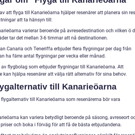
av att flyga till Kanarieöarna hjälper resenärer att planera sin re
ningar att ta hänsyn till:
Kanarieöarna varierar beroende på avresedestination och vilken ö 
städer tar det mellan 3-6 timmar att nå destinationen.
n Canaria och Teneriffa erbjuder flera flygningar per dag från
an ha färre antal flygningar per vecka eller månad.
d av flygbolag som erbjuder flygningar till Kanarieöarna. Att
e kan hjälpa resenärer att välja rätt alternativ för sina behov.
ygalternativ till Kanarieöarna
a flygalternativ till Kanarieöarna som resenärerna bör vara
Kanarieöarna kan variera betydligt beroende på säsong, avreseort o
 priser och boka i förväg för att få de bästa erbjudandena.