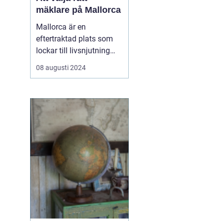
mäklare på Mallorca
Mallorca är en
eftertraktad plats som
lockar till livsnjutning
bland kristallklart vatten,
08 augusti 2024
pittoreska landskap och
en avslappnad livsstil.
Föreställ dig en
promenad längs
strandkanten eller ett
glas vino på terrassen
med uts...