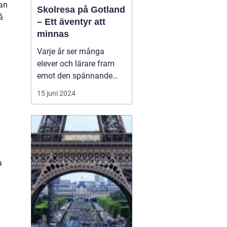
kan
Skolresa på Gotland
å
– Ett äventyr att
minnas
Varje år ser många
elever och lärare fram
emot den spännande
skolresa som blivit en
15 juni 2024
tradition i det svenska
skolsystemet. En
destination som sticker
ut och erbjuder en
kombination av
historiskt lärande,
a
fantastisk natur och...