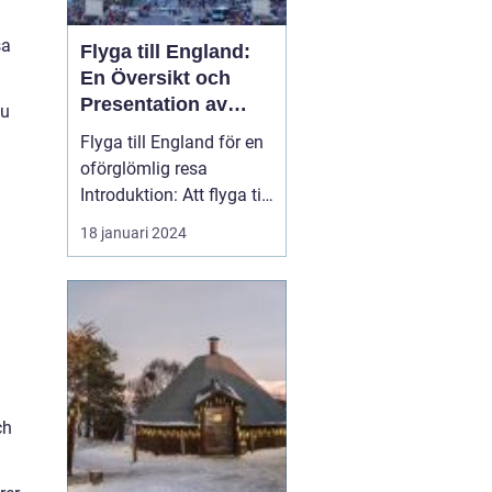
sa
Flyga till England:
En Översikt och
Presentation av
du
Resmöjligheter
Flyga till England för en
oförglömlig resa
Introduktion: Att flyga till
England är en po...
18 januari 2024
ch