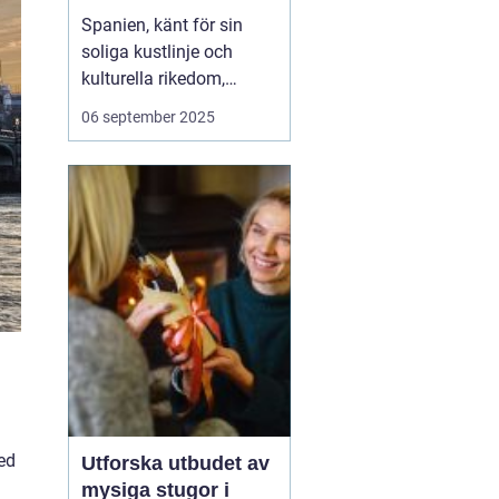
Spanien, känt för sin
soliga kustlinje och
kulturella rikedom,
erbjuder också
06 september 2025
fantastiska möjligheter
för surfing. Från det
brusande Atlanten till det
lugnare Medelhavet,
Spanien lockar surfare
från hela vär...
ed
Utforska utbudet av
mysiga stugor i