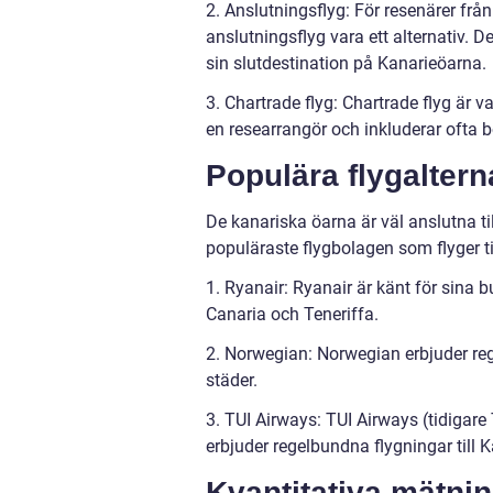
2. Anslutningsflyg: För resenärer från 
anslutningsflyg vara ett alternativ. D
sin slutdestination på Kanarieöarna.
3. Chartrade flyg: Chartrade flyg är v
en researrangör och inkluderar ofta bo
Populära flygalterna
De kanariska öarna är väl anslutna till
populäraste flygbolagen som flyger ti
1. Ryanair: Ryanair är känt för sina bu
Canaria och Teneriffa.
2. Norwegian: Norwegian erbjuder rege
städer.
3. TUI Airways: TUI Airways (tidigar
erbjuder regelbundna flygningar till 
Kvantitativa mätnin