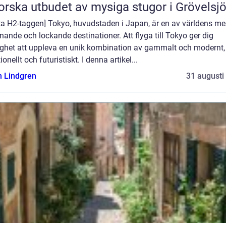
orska utbudet av mysiga stugor i Grövelsj
ta H2-taggen] Tokyo, huvudstaden i Japan, är en av världens me
ande och lockande destinationer. Att flyga till Tokyo ger dig
ighet att uppleva en unik kombination av gammalt och modernt,
tionellt och futuristiskt. I denna artikel...
n Lindgren
31 augusti