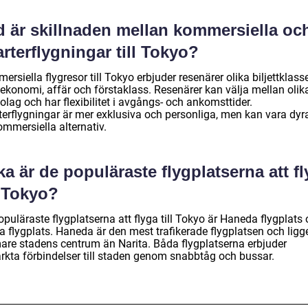
d är skillnaden mellan kommersiella oc
rterflygningar till Tokyo?
rsiella flygresor till Tokyo erbjuder resenärer olika biljettklass
ekonomi, affär och förstaklass. Resenärer kan välja mellan olik
olag och har flexibilitet i avgångs- och ankomsttider.
terflygningar är mer exklusiva och personliga, men kan vara dyr
ommersiella alternativ.
ka är de populäraste flygplatserna att f
l Tokyo?
puläraste flygplatserna att flyga till Tokyo är Haneda flygplats
a flygplats. Haneda är den mest trafikerade flygplatsen och ligg
are stadens centrum än Narita. Båda flygplatserna erbjuder
rkta förbindelser till staden genom snabbtåg och bussar.