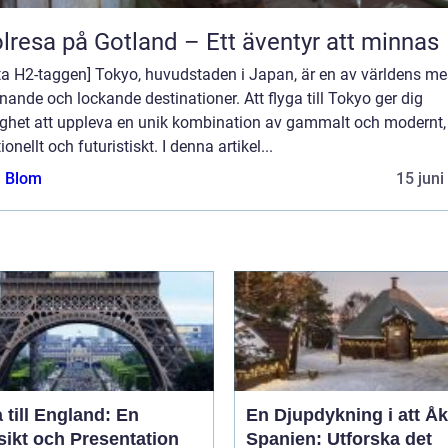
lresa på Gotland – Ett äventyr att minnas
ta H2-taggen] Tokyo, huvudstaden i Japan, är en av världens me
ande och lockande destinationer. Att flyga till Tokyo ger dig
ighet att uppleva en unik kombination av gammalt och modernt,
tionellt och futuristiskt. I denna artikel...
a Blom
15 juni
 till England: En
En Djupdykning i att Åka
sikt och Presentation
Spanien: Utforska det