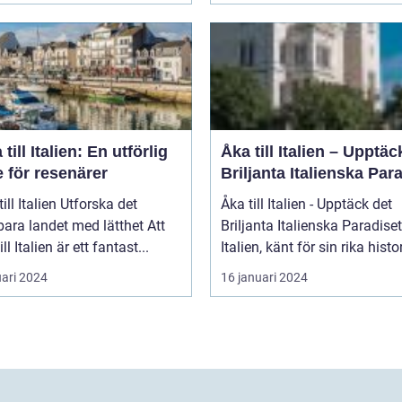
 till Italien: En utförlig
Åka till Italien – Upptäc
 för resenärer
Briljanta Italienska Par
talien Utforska det
Åka till Italien - Upptäck det
ara landet med lätthet Att
Briljanta Italienska Paradiset
ill Italien är ett fantast...
Italien, känt för sin rika histori
uari 2024
16 januari 2024