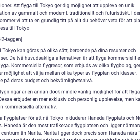
ioner. Att flyga till Tokyo ger dig möjlighet att uppleva en unik
tion av gammalt och modernt, traditionellt och futuristiskt. I d
kommer vi att ta en grundlig titt på allt du behöver veta för att pl
resa till Tokyo.
 H2-taggen]
ll Tokyo kan göras på olika sätt, beroende på dina resurser och
ser. De två huvudsakliga alternativen är att flyga kommersiellt el
lyga. Kommersiella flygresor, som erbjuds av olika flygbolag, ge
r möjlighet att välja mellan olika typer av flygplan och klasser,
e på deras budget och bekvämlighetsnivå.
lygningar är en annan dock mindre vanlig möjlighet för att flyga 
Dessa erbjuder en mer exklusiv och personlig upplevelse, men k
n kommersiella alternativ.
a flygplatser för att nå Tokyo inkluderar Haneda flygplats och N
ts. Haneda är den mest trafikerade flygplatsen och ligger närmar
 centrum än Narita. Narita ligger dock precis som Haneda nära