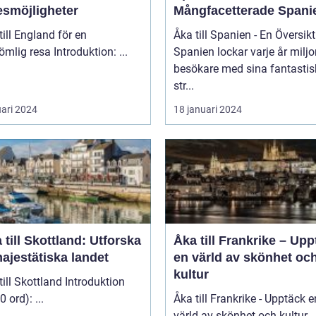
esmöjligheter
Mångfacetterade Spani
till England för en
Åka till Spanien - En Översikt
oförglömlig resa Introduktion: ...
Spanien lockar varje år miljo
besökare med sina fantasti
str...
uari 2024
18 januari 2024
 till Skottland: Utforska
Åka till Frankrike – Up
ajestätiska landet
en värld av skönhet oc
kultur
 Skottland Introduktion
(ca 200 ord): ...
Åka till Frankrike - Upptäck e
värld av skönhet och kultur