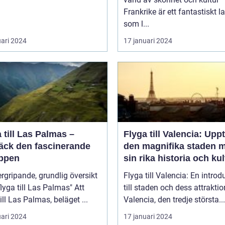
Frankrike är ett fantastiskt l
som l...
uari 2024
17 januari 2024
 till Las Palmas –
Flyga till Valencia: Upp
äck den fascinerande
den magnifika staden 
ppen
sin rika historia och kul
rgripande, grundlig översikt
Flyga till Valencia: En introd
lyga till Las Palmas" Att
till staden och dess attraktio
till Las Palmas, beläget ...
Valencia, den tredje största...
uari 2024
17 januari 2024