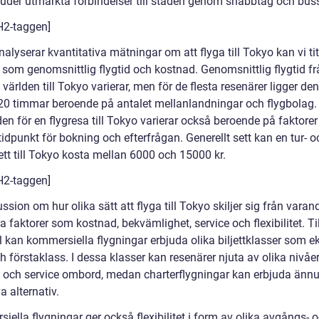
juder utmärkta förbindelser till staden genom snabbtåg och buss
 H2-taggen]
nalyserar kvantitativa mätningar om att flyga till Tokyo kan vi ti
 som genomsnittlig flygtid och kostnad. Genomsnittlig flygtid fr
 världen till Tokyo varierar, men för de flesta resenärer ligger de
20 timmar beroende på antalet mellanlandningar och flygbolag.
en för en flygresa till Tokyo varierar också beroende på faktore
idpunkt för bokning och efterfrågan. Generellt sett kan en tur- o
jett till Tokyo kosta mellan 6000 och 15000 kr.
 H2-taggen]
ssion om hur olika sätt att flyga till Tokyo skiljer sig från varan
a faktorer som kostnad, bekvämlighet, service och flexibilitet. Til
 kan kommersiella flygningar erbjuda olika biljettklasser som e
h förstaklass. I dessa klasser kan resenärer njuta av olika nivåe
 och service ombord, medan charterflygningar kan erbjuda änn
a alternativ.
ella flygningar ger också flexibilitet i form av olika avgångs- 