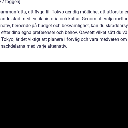
 H2-taggen]
sammanfatta, att flyga till Tokyo ger dig möjlighet att utforska e
ande stad med en rik historia och kultur. Genom att välja mellan
ernativ, beroende på budget och bekvämlighet, kan du skräddarsy
 efter dina egna preferenser och behov. Oavsett vilket sätt du väl
ll Tokyo, är det viktigt att planera i förväg och vara medveten om
 nackdelarna med varje alternativ.