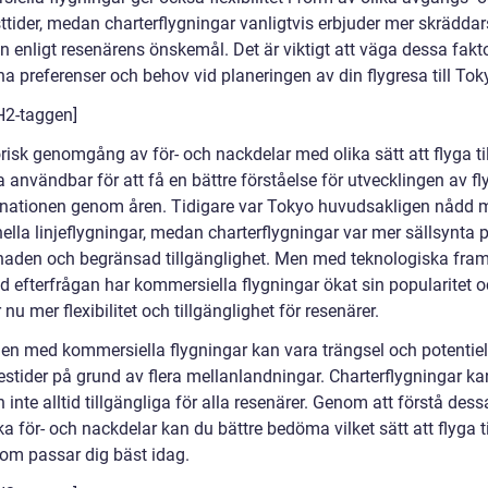
tider, medan charterflygningar vanligtvis erbjuder mer skrädda
 enligt resenärens önskemål. Det är viktigt att väga dessa fakt
a preferenser och behov vid planeringen av din flygresa till Tok
 H2-taggen]
risk genomgång av för- och nackdelar med olika sätt att flyga ti
 användbar för att få en bättre förståelse för utvecklingen av fl
stinationen genom åren. Tidigare var Tokyo huvudsakligen nådd
nella linjeflygningar, medan charterflygningar var mer sällsynta 
naden och begränsad tillgänglighet. Men med teknologiska fra
d efterfrågan har kommersiella flygningar ökat sin popularitet 
 nu mer flexibilitet och tillgänglighet för resenärer.
en med kommersiella flygningar kan vara trängsel och potentiel
estider på grund av flera mellanlandningar. Charterflygningar ka
 inte alltid tillgängliga för alla resenärer. Genom att förstå dess
ka för- och nackdelar kan du bättre bedöma vilket sätt att flyga ti
om passar dig bäst idag.