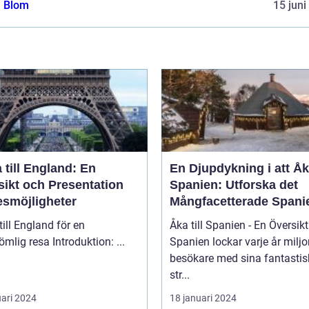
a Blom
15 juni
 till England: En
En Djupdykning i att Åka
sikt och Presentation
Spanien: Utforska det
esmöjligheter
Mångfacetterade Spani
till England för en
Åka till Spanien - En Översikt
oförglömlig resa Introduktion: ...
Spanien lockar varje år miljo
besökare med sina fantasti
str...
uari 2024
18 januari 2024