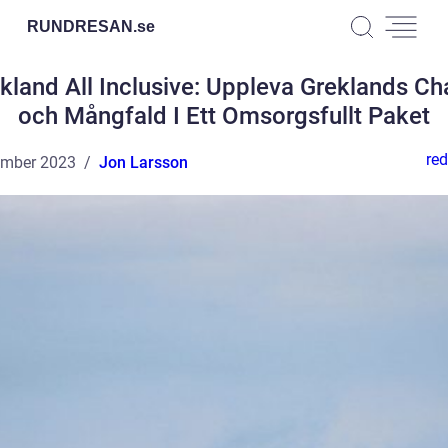
RUNDRESAN.
se
kland All Inclusive: Uppleva Greklands C
och Mångfald I Ett Omsorgsfullt Paket
red
ember 2023
Jon Larsson