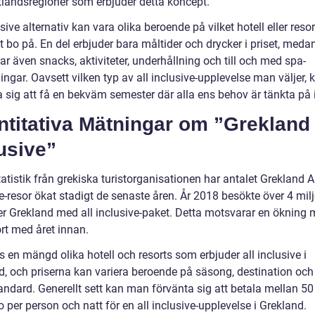
tlandsregioner som erbjuder detta koncept.
usive alternativ kan vara olika beroende på vilket hotell eller res
tt bo på. En del erbjuder bara måltider och drycker i priset, med
ar även snacks, aktiviteter, underhållning och till och med spa-
ngar. Oavsett vilken typ av all inclusive-upplevelse man väljer,
 sig att få en bekväm semester där alla ens behov är tänkta på i
titativa Mätningar om ”Grekland 
usive”
tatistik från grekiska turistorganisationen har antalet Grekland A
e-resor ökat stadigt de senaste åren. År 2018 besökte över 4 mil
er Grekland med all inclusive-paket. Detta motsvarar en ökning
rt med året innan.
s en mängd olika hotell och resorts som erbjuder all inclusive i
d, och priserna kan variera beroende på säsong, destination och
andard. Generellt sett kan man förvänta sig att betala mellan 50
 per person och natt för en all inclusive-upplevelse i Grekland.