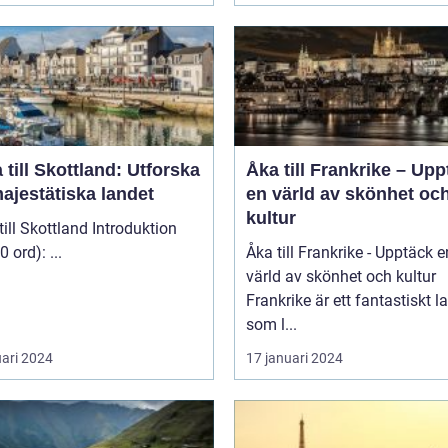
 till Skottland: Utforska
Åka till Frankrike – Up
ajestätiska landet
en värld av skönhet oc
kultur
 Skottland Introduktion
(ca 200 ord): ...
Åka till Frankrike - Upptäck e
värld av skönhet och kultur
Frankrike är ett fantastiskt l
som l...
uari 2024
17 januari 2024