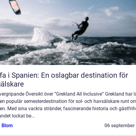
fa i Spanien: En oslagbar destination för
älskare
ergripande Översikt över ”Grekland All Inclusive” Grekland har 
 en populär semesterdestination för sol- och havsälskare runt om
en. Med sina vackra stränder, fascinerande historia och gästfrih
andet lockat be...
a Blom
06 september