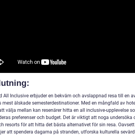
utning:
d All Inclusive erbjuder en bekväm och avslappnad resa till en a
s mest älskade semesterdestinationer. Med en mångfald av hote
att välja mellan kan resenärer hitta en all inclusive-upplevelse 
deras preferenser och budget. Det är viktigt att noga undersöka 
ch resorts för att hitta det bästa alternativet för sin resa. Oavset
jer att spendera dagarna på stranden, utforska kulturella sevärd