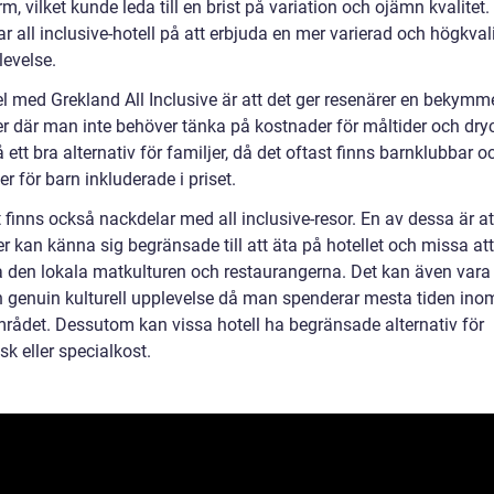
m, vilket kunde leda till en brist på variation och ojämn kvalite
r all inclusive-hotell på att erbjuda en mer varierad och högkvali
evelse.
l med Grekland All Inclusive är att det ger resenärer en bekymme
r där man inte behöver tänka på kostnader för måltider och dryc
 ett bra alternativ för familjer, då det oftast finns barnklubbar o
ter för barn inkluderade i priset.
finns också nackdelar med all inclusive-resor. En av dessa är at
r kan känna sig begränsade till att äta på hotellet och missa att
a den lokala matkulturen och restaurangerna. Det kan även vara 
en genuin kulturell upplevelse då man spenderar mesta tiden ino
mrådet. Dessutom kan vissa hotell ha begränsade alternativ för
sk eller specialkost.