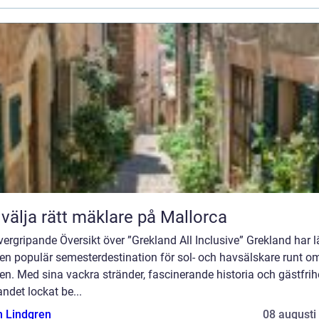
 välja rätt mäklare på Mallorca
ergripande Översikt över ”Grekland All Inclusive” Grekland har 
 en populär semesterdestination för sol- och havsälskare runt om
en. Med sina vackra stränder, fascinerande historia och gästfrih
andet lockat be...
n Lindgren
08 augusti