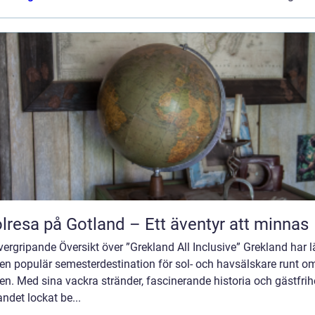
lresa på Gotland – Ett äventyr att minnas
ergripande Översikt över ”Grekland All Inclusive” Grekland har 
 en populär semesterdestination för sol- och havsälskare runt om
en. Med sina vackra stränder, fascinerande historia och gästfrih
andet lockat be...