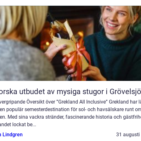
orska utbudet av mysiga stugor i Grövelsj
ergripande Översikt över ”Grekland All Inclusive” Grekland har 
 en populär semesterdestination för sol- och havsälskare runt om
en. Med sina vackra stränder, fascinerande historia och gästfrih
andet lockat be...
n Lindgren
31 augusti