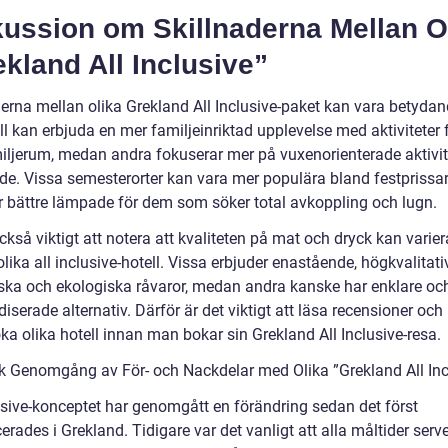
kussion om Skillnaderna Mellan O
kland All Inclusive”
derna mellan olika Grekland All Inclusive-paket kan vara betydan
ll kan erbjuda en mer familjeinriktad upplevelse med aktiviteter 
iljerum, medan andra fokuserar mer på vuxenorienterade aktivit
de. Vissa semesterorter kan vara mer populära bland festprissa
r bättre lämpade för dem som söker total avkoppling och lugn.
ckså viktigt att notera att kvaliteten på mat och dryck kan varier
lika all inclusive-hotell. Vissa erbjuder enastående, högkvalitat
rska och ekologiska råvaror, medan andra kanske har enklare oc
iserade alternativ. Därför är det viktigt att läsa recensioner och
a olika hotell innan man bokar sin Grekland All Inclusive-resa.
sk Genomgång av För- och Nackdelar med Olika ”Grekland All Inc
lusive-konceptet har genomgått en förändring sedan det först
erades i Grekland. Tidigare var det vanligt att alla måltider serv