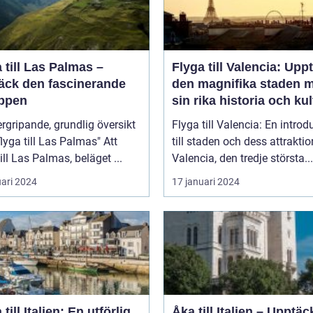
 till Las Palmas –
Flyga till Valencia: Upp
äck den fascinerande
den magnifika staden 
ppen
sin rika historia och kul
rgripande, grundlig översikt
Flyga till Valencia: En introd
lyga till Las Palmas" Att
till staden och dess attraktio
till Las Palmas, beläget ...
Valencia, den tredje största...
uari 2024
17 januari 2024
 till Italien: En utförlig
Åka till Italien – Upptäc