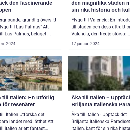
äck den fascinerande
den magnifika staden 
ppen
sin rika historia och kul
rgripande, grundlig översikt
Flyga till Valencia: En introd
lyga till Las Palmas" Att
till staden och dess attraktio
till Las Palmas, beläget ...
Valencia, den tredje största...
uari 2024
17 januari 2024
 till Italien: En utförlig
Åka till Italien – Upptäc
 för resenärer
Briljanta Italienska Par
talien Utforska det
Åka till Italien - Upptäck det
ara landet med lätthet Att
Briljanta Italienska Paradiset
ill Italien är ett fantast...
Italien, känt för sin rika histori