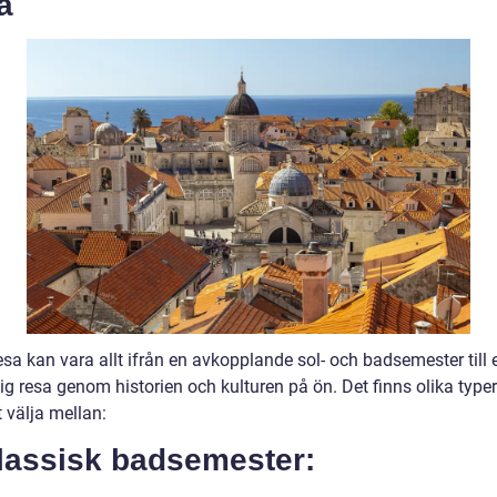
a
sa kan vara allt ifrån en avkopplande sol- och badsemester till 
ig resa genom historien och kulturen på ön. Det finns olika type
t välja mellan:
Klassisk badsemester: