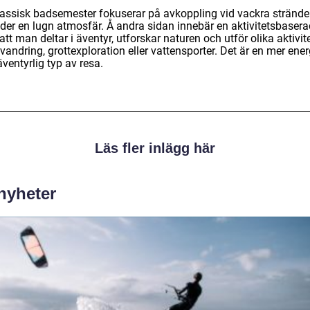
lassisk badsemester fokuserar på avkoppling vid vackra strände
uder en lugn atmosfär. Å andra sidan innebär en aktivitetsbasera
att man deltar i äventyr, utforskar naturen och utför olika aktivit
andring, grottexploration eller vattensporter. Det är en mer ener
ventyrlig typ av resa.
Läs fler inlägg här
 nyheter