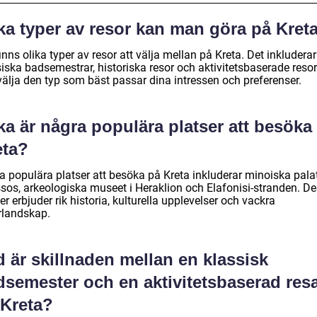
ka typer av resor kan man göra på Kret
inns olika typer av resor att välja mellan på Kreta. Det inkluderar
iska badsemestrar, historiska resor och aktivitetsbaserade resor
välja den typ som bäst passar dina intressen och preferenser.
ka är några populära platser att besöka
eta?
a populära platser att besöka på Kreta inkluderar minoiska palat
sos, arkeologiska museet i Heraklion och Elafonisi-stranden. D
er erbjuder rik historia, kulturella upplevelser och vackra
rlandskap.
 är skillnaden mellan en klassisk
dsemester och en aktivitetsbaserad res
 Kreta?