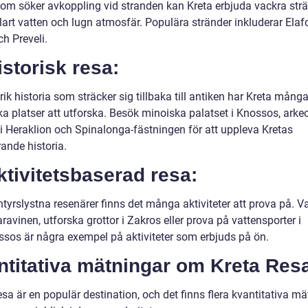
som söker avkoppling vid stranden kan Kreta erbjuda vackra strä
klart vatten och lugn atmosfär. Populära stränder inkluderar Elafo
h Preveli.
istorisk resa:
ik historia som sträcker sig tillbaka till antiken har Kreta mång
ka platser att utforska. Besök minoiska palatset i Knossos, arke
i Heraklion och Spinalonga-fästningen för att uppleva Kretas
ande historia.
ktivitetsbaserad resa:
tyrslystna resenärer finns det många aktiviteter att prova på. V
avinen, utforska grottor i Zakros eller prova på vattensporter i
ssos är några exempel på aktiviteter som erbjuds på ön.
ntitativa mätningar om Kreta Res
sa är en populär destination, och det finns flera kvantitativa m