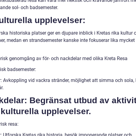
vitetsbaserad resa kan vara mer hektisk och krävande jämfört m
ande sol- och badsemester.
ulturella upplevelser:
rska historiska platser ger en djupare inblick i Kretas rika kultur 
oner, medan en strandsemester kanske inte fokuserar lika mycket
orisk genomgång av för- och nackdelar med olika Kreta Resa
sisk badsemester:
r: Avkoppling vid vackra stränder, möjlighet att simma och sola,
r.
delar: Begränsat utbud av aktivit
kulturella upplevelser.
risk resa:
: Utforska Kretas rika historia, besök imponerande platser och