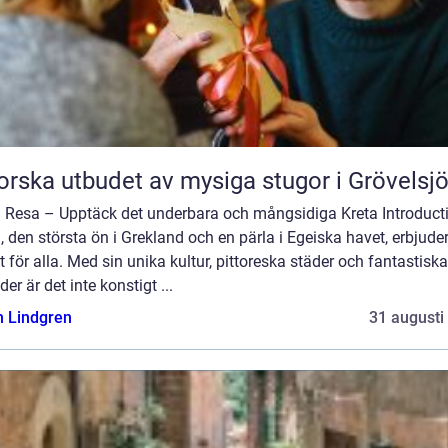
orska utbudet av mysiga stugor i Grövelsj
a Resa – Upptäck det underbara och mångsidiga Kreta Introduct
, den största ön i Grekland och en pärla i Egeiska havet, erbjude
 för alla. Med sin unika kultur, pittoreska städer och fantastiska
der är det inte konstigt ...
n Lindgren
31 augusti