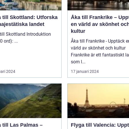
 till Skottland: Utforska
Åka till Frankrike – Up
ajestätiska landet
en värld av skönhet oc
kultur
 Skottland Introduktion
(ca 200 ord): ...
Åka till Frankrike - Upptäck e
värld av skönhet och kultur
Frankrike är ett fantastiskt l
som l...
uari 2024
17 januari 2024
 till Las Palmas –
Flyga till Valencia: Upp