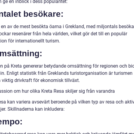
ge en inblick i dess popularitet:
ntalet besökare:
r en av de mest besökta öarna i Grekland, med miljontals besöka
lockar resenärer från hela världen, vilket gör det till en populär
ion för internationellt turism.
Omsättning:
n på Kreta genererar betydande omsättning för regionen och bidr
. Enligt statistik från Greklands turistorganisation är turismen
 viktig drivkraft för ekonomisk tillväxt.
ssion om hur olika Kreta Resa skiljer sig från varandra
sa kan variera avsevärt beroende på vilken typ av resa och aktiv
er. Skillnaderna kan inkludera:
Tempo: