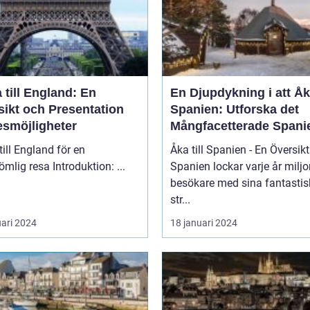
 till England: En
En Djupdykning i att Åka
sikt och Presentation
Spanien: Utforska det
esmöjligheter
Mångfacetterade Spani
till England för en
Åka till Spanien - En Översikt
oförglömlig resa Introduktion: ...
Spanien lockar varje år miljo
besökare med sina fantasti
str...
uari 2024
18 januari 2024