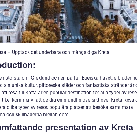
esa – Upptäck det underbara och mångsidiga Kreta
oduction:
en största ön i Grekland och en pärla i Egeiska havet, erbjuder n
d sin unika kultur, pittoreska städer och fantastiska stränder är d
 att resa till Kreta är en populär destination för alla typer av rese
tikel kommer vi att ge dig en grundlig översikt över Kreta Resa 
era olika typer av resor, populära platser att besöka samt mäta
rna och skillnaderna mellan dem.
omfattande presentation av Kreta