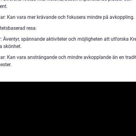
nt.
ar: Kan vara mer krävande och fokusera mindre på avkoppling.
itetsbaserad resa:
: Äventyr, spännande aktiviteter och möjligheten att utforska Kr
ga skönhet.
ar: Kan vara ansträngande och mindre avkopplande än en tradit
ster.