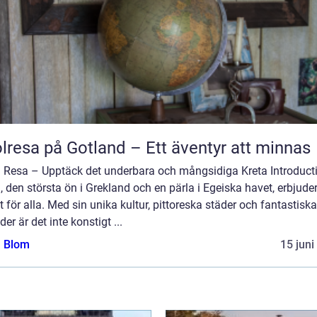
lresa på Gotland – Ett äventyr att minnas
a Resa – Upptäck det underbara och mångsidiga Kreta Introduct
, den största ön i Grekland och en pärla i Egeiska havet, erbjude
 för alla. Med sin unika kultur, pittoreska städer och fantastiska
der är det inte konstigt ...
a Blom
15 juni