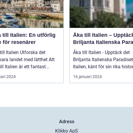
 till Italien: En utförlig
Åka till Italien – Upptäc
 för resenärer
Briljanta Italienska Par
talien Utforska det
Åka till Italien - Upptäck det
ara landet med lätthet Att
Briljanta Italienska Paradiset
ill Italien är ett fantast...
Italien, känt för sin rika histori
uari 2024
16 januari 2024
Adress