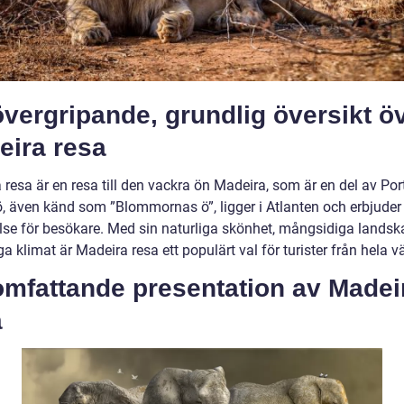
vergripande, grundlig översikt ö
eira resa
resa är en resa till den vackra ön Madeira, som är en del av Por
, även känd som ”Blommornas ö”, ligger i Atlanten och erbjuder
lse för besökare. Med sin naturliga skönhet, mångsidiga lands
a klimat är Madeira resa ett populärt val för turister från hela v
omfattande presentation av Madei
a