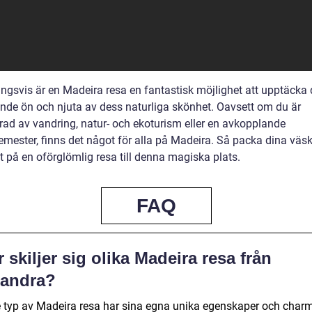
ingsvis är en Madeira resa en fantastisk möjlighet att upptäcka
lande ön och njuta av dess naturliga skönhet. Oavsett om du är
erad av vandring, natur- och ekoturism eller en avkopplande
emester, finns det något för alla på Madeira. Så packa dina väs
t på en oförglömlig resa till denna magiska plats.
FAQ
 skiljer sig olika Madeira resa från
randra?
e typ av Madeira resa har sina egna unika egenskaper och charm