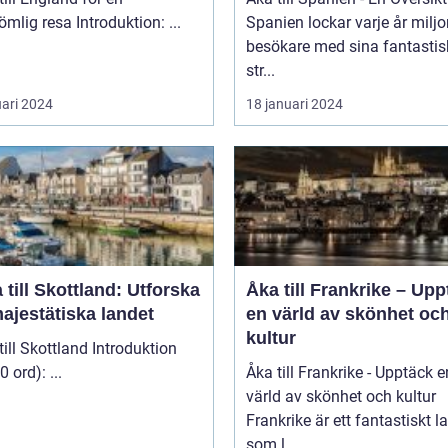
oförglömlig resa Introduktion: ...
Spanien lockar varje år miljo
besökare med sina fantasti
str...
uari 2024
18 januari 2024
 till Skottland: Utforska
Åka till Frankrike – Up
ajestätiska landet
en värld av skönhet oc
kultur
 Skottland Introduktion
(ca 200 ord): ...
Åka till Frankrike - Upptäck e
värld av skönhet och kultur
Frankrike är ett fantastiskt l
som l...