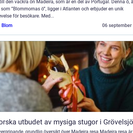
till den vackra ön Madeira, som är en del av Portugal. Denna ö, 
som ”Blommornas ö”, ligger i Atlanten och erbjuder en unik
velse för besökare. Med...
a Blom
06 september
orska utbudet av mysiga stugor i Grövelsj
ergripande, grundlig översikt över Madeira resa Madeira resa är