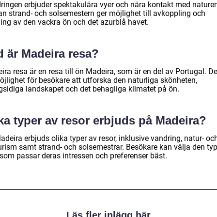
ringen erbjuder spektakulära vyer och nära kontakt med naturen
n strand- och solsemestern ger möjlighet till avkoppling och
ning av den vackra ön och det azurblå havet.
d är Madeira resa?
ra resa är en resa till ön Madeira, som är en del av Portugal. De
öjlighet för besökare att utforska den naturliga skönheten,
sidiga landskapet och det behagliga klimatet på ön.
ka typer av resor erbjuds på Madeira?
deira erbjuds olika typer av resor, inklusive vandring, natur- oc
urism samt strand- och solsemestrar. Besökare kan välja den ty
 som passar deras intressen och preferenser bäst.
Läs fler inlägg här