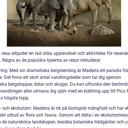
resa erbjuder en rad olika upplevelser och aktiviteter för resenär
. Några av de populära typerna av resor inkluderar:
ring: Med sin dramatiska bergsterräng är Madeira ett paradis fö
. Det finns ett stort antal vandringsleder som tar dig igenom
iska bergstoppar, dalar och skogar. Du kan utforska den berömd
andringen eller utmana dig själv med en klättring upp till Pico 
s högsta topp.
- och ekoturism: Madeira är rik på biologisk mångfald och har et
iskt utbud av flora och fauna. Genom att delta i en ekoturismres
a de natursköna landskapen, besöka botaniska trädgårdar och 