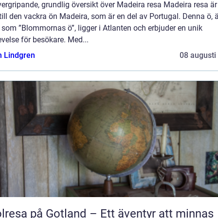
ergripande, grundlig översikt över Madeira resa Madeira resa är
till den vackra ön Madeira, som är en del av Portugal. Denna ö, 
som ”Blommornas ö”, ligger i Atlanten och erbjuder en unik
velse för besökare. Med...
n Lindgren
08 augusti
lresa på Gotland – Ett äventyr att minnas