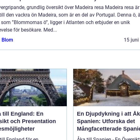
ergripande, grundlig översikt över Madeira resa Madeira resa är
till den vackra ön Madeira, som är en del av Portugal. Denna ö, 
som ”Blommornas ö”, ligger i Atlanten och erbjuder en unik
velse för besökare. Med...
a Blom
15 juni
 till England: En
En Djupdykning i att Åka
sikt och Presentation
Spanien: Utforska det
esmöjligheter
Mångfacetterade Spani
till England för en
Åka till Spanien - En Översikt