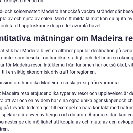
ka ekosystemet på ön.
nd- och solsemester: Madeira har också vackra stränder där bes
pla av och njuta av solen. Med sitt milda klimat kan du njuta av
och ta ett uppfriskande dopp i det azurblå havet.
ntitativa mätningar om Madeira r
tatistik har Madeira blivit en alltmer populär destination på senar
turister som besöker ön har ökat stadigt, och det finns en öknin
r för Madeira-resor. Intäkterna från turismen har också ökat, vil
till en viktig ekonomisk drivkraft för regionen.
ussion om hur olika Madeira resa skiljer sig från varandra
t Madeira resa erbjuder olika typer av resor och upplevelser, är de
era att var och en av dem har sina egna unika egenskaper och c
g på Levada-lederna ger till exempel en nära kontakt med natur
r spektakulära vyer av bergen och dalarna. Å andra sidan kan en
semester ge dig möjlighet att koppla av och njuta av den avkop
ren.