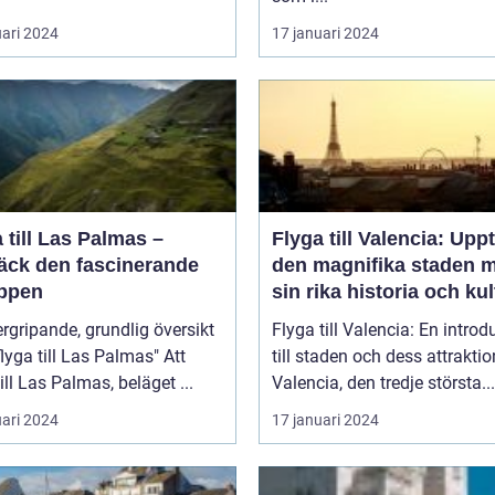
uari 2024
17 januari 2024
 till Las Palmas –
Flyga till Valencia: Upp
äck den fascinerande
den magnifika staden 
ppen
sin rika historia och kul
rgripande, grundlig översikt
Flyga till Valencia: En introd
lyga till Las Palmas" Att
till staden och dess attraktio
till Las Palmas, beläget ...
Valencia, den tredje största...
uari 2024
17 januari 2024