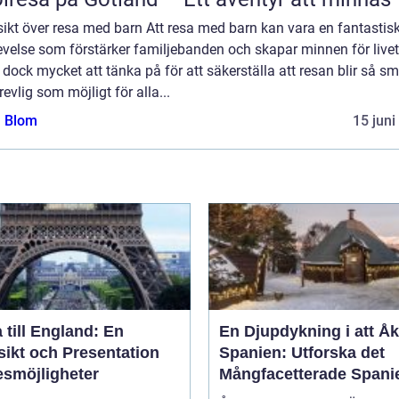
ikt över resa med barn Att resa med barn kan vara en fantastis
velse som förstärker familjebanden och skapar minnen för livet
 dock mycket att tänka på för att säkerställa att resan blir så sm
revlig som möjligt för alla...
a Blom
15 juni
 till England: En
En Djupdykning i att Åka
sikt och Presentation
Spanien: Utforska det
esmöjligheter
Mångfacetterade Spani