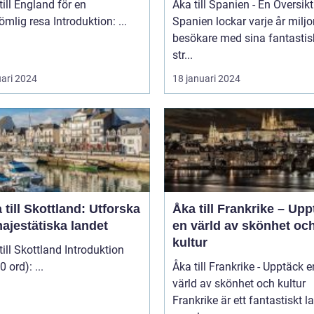
till England för en
Åka till Spanien - En Översikt
oförglömlig resa Introduktion: ...
Spanien lockar varje år miljo
besökare med sina fantasti
str...
uari 2024
18 januari 2024
 till Skottland: Utforska
Åka till Frankrike – Up
ajestätiska landet
en värld av skönhet oc
kultur
 Skottland Introduktion
(ca 200 ord): ...
Åka till Frankrike - Upptäck e
värld av skönhet och kultur
Frankrike är ett fantastiskt l