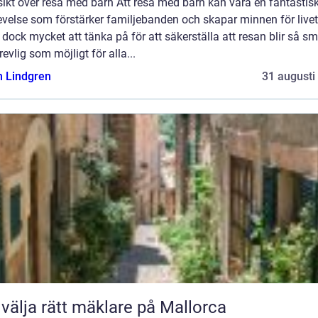
ikt över resa med barn Att resa med barn kan vara en fantastis
velse som förstärker familjebanden och skapar minnen för livet
 dock mycket att tänka på för att säkerställa att resan blir så sm
revlig som möjligt för alla...
n Lindgren
31 augusti
 välja rätt mäklare på Mallorca