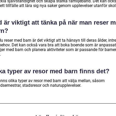
ckla självständighet och skapa starka familjeband. Det kan ock
ett tillfälle att lära sig nya saker genom upplevelser utanför sko
 är viktigt att tänka på när man reser 
rn?
u reser med barn är det viktigt att ta hänsyn till deras ålder, int
behov. Det kan också vara bra att boka boende som är anpassat
ljer med barn och planera aktiviteter som är passande för barne
.
ka typer av resor med barn finns det?
inns olika typer av resor med barn att välja mellan, såsom
ndsemestrar, stadsresor och naturupplevelser.