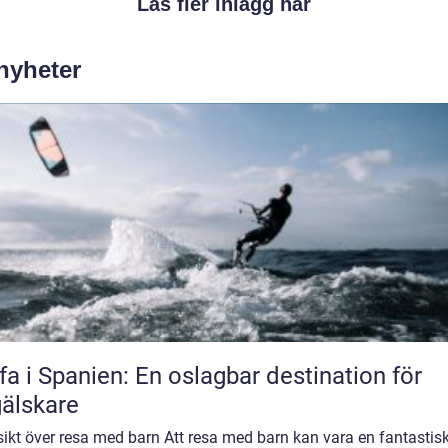
Läs fler inlägg här
 nyheter
fa i Spanien: En oslagbar destination för
älskare
ikt över resa med barn Att resa med barn kan vara en fantastis