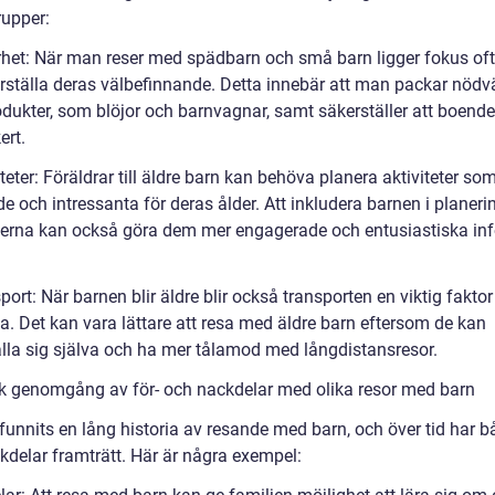
rupper:
rhet: När man reser med spädbarn och små barn ligger fokus of
erställa deras välbefinnande. Detta innebär att man packar nöd
dukter, som blöjor och barnvagnar, samt säkerställer att boende
ert.
iteter: Föräldrar till äldre barn kan behöva planera aktiviteter so
 och intressanta för deras ålder. Att inkludera barnen i planeri
eterna kan också göra dem mer engagerade och entusiastiska inf
port: När barnen blir äldre blir också transporten en viktig faktor
a. Det kan vara lättare att resa med äldre barn eftersom de kan
lla sig själva och ha mer tålamod med långdistansresor.
sk genomgång av för- och nackdelar med olika resor med barn
funnits en lång historia av resande med barn, och över tid har b
kdelar framträtt. Här är några exempel: