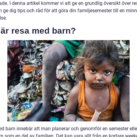
de. I denna artikel kommer vi att ge en grundlig översikt över r
 ge dig tips och råd för att göra din familjesemester till en min
lse.
 är resa med barn?
d barn innebär att man planerar och genomför en semester eller
n som en del av familjen. Det kan vara allt från en kortare wee