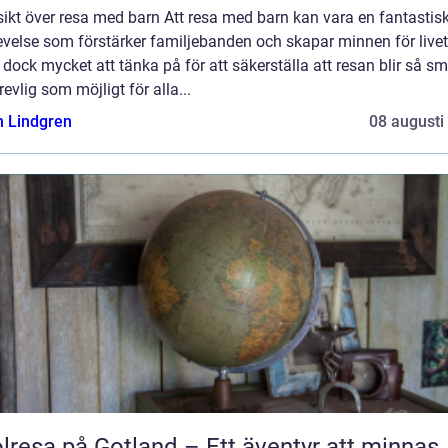
ikt över resa med barn Att resa med barn kan vara en fantastis
velse som förstärker familjebanden och skapar minnen för livet
 dock mycket att tänka på för att säkerställa att resan blir så sm
revlig som möjligt för alla...
n Lindgren
08 augusti
lresa på Gotland – Ett äventyr att minnas