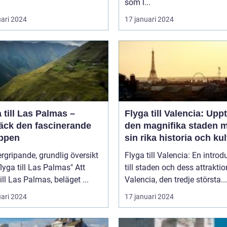
som l...
uari 2024
17 januari 2024
 till Las Palmas –
Flyga till Valencia: Upp
äck den fascinerande
den magnifika staden 
ppen
sin rika historia och kul
rgripande, grundlig översikt
Flyga till Valencia: En introd
lyga till Las Palmas" Att
till staden och dess attraktio
till Las Palmas, beläget ...
Valencia, den tredje största...
uari 2024
17 januari 2024