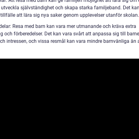
lar: Att resa med barn kan ge familjen möjlighet att lära sig om 
r, utveckla självständighet och skapa starka familjeband. Det ka
 tillfälle att lära sig nya saker genom upplevelser utanför skolan.
delar: Resa med barn kan vara mer utmanande och kräva extra
g och förberedelser. Det kan vara svårt att anpassa sig till barn
ch intressen, och vissa resmål kan vara mindre barnvänliga än 