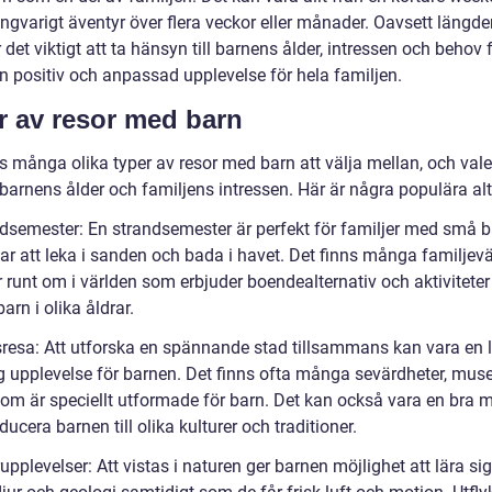
 långvarigt äventyr över flera veckor eller månader. Oavsett längd
 det viktigt att ta hänsyn till barnens ålder, intressen och behov f
n positiv och anpassad upplevelse för hela familjen.
r av resor med barn
s många olika typer av resor med barn att välja mellan, och vale
barnens ålder och familjens intressen. Här är några populära alt
ndsemester: En strandsemester är perfekt för familjer med små 
lar att leka i sanden och bada i havet. Det finns många familjev
r runt om i världen som erbjuder boendealternativ och aktivitete
arn i olika åldrar.
sresa: Att utforska en spännande stad tillsammans kan vara en l
ig upplevelse för barnen. Det finns ofta många sevärdheter, mus
som är speciellt utformade för barn. Det kan också vara en bra m
oducera barnen till olika kulturer och traditioner.
upplevelser: Att vistas i naturen ger barnen möjlighet att lära si