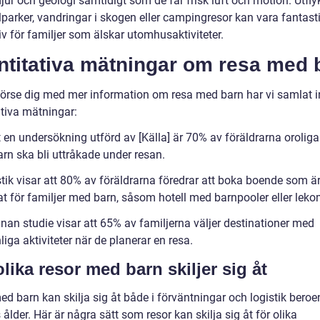
djur och geologi samtidigt som de får frisk luft och motion. Utflykt
lparker, vandringar i skogen eller campingresor kan vara fantast
iv för familjer som älskar utomhusaktiviteter.
ntitativa mätningar om resa med 
 förse dig med mer information om resa med barn har vi samlat 
ativa mätningar:
t en undersökning utförd av [Källa] är 70% av föräldrarna oroliga 
rn ska bli uttråkade under resan.
stik visar att 80% av föräldrarna föredrar att boka boende som ä
t för familjer med barn, såsom hotell med barnpooler eller lek
nan studie visar att 65% av familjerna väljer destinationer med
iga aktiviteter när de planerar en resa.
lika resor med barn skiljer sig åt
ed barn kan skilja sig åt både i förväntningar och logistik bero
ålder. Här är några sätt som resor kan skilja sig åt för olika