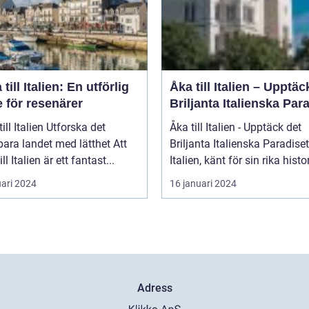
 till Italien: En utförlig
Åka till Italien – Upptäc
 för resenärer
Briljanta Italienska Par
talien Utforska det
Åka till Italien - Upptäck det
ara landet med lätthet Att
Briljanta Italienska Paradiset
ill Italien är ett fantast...
Italien, känt för sin rika histori
uari 2024
16 januari 2024
Adress