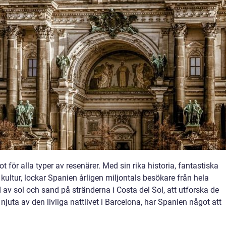
 för alla typer av resenärer. Med sin rika historia, fantastiska
 kultur, lockar Spanien årligen miljontals besökare från hela
 av sol och sand på stränderna i Costa del Sol, att utforska de
 njuta av den livliga nattlivet i Barcelona, har Spanien något att