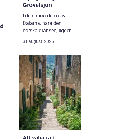
Grövelsjön
I den norra delen av
Dalarna, nära den
ed
norska gränsen, ligger
den pittoreska fjällbyn
31 augusti 2025
Grövelsjön. Denna plats
är ett paradis för
naturälskare och
friluftsentusiaster.
Grövelsjön erbjuder en
spektakul&...
Att välja rätt