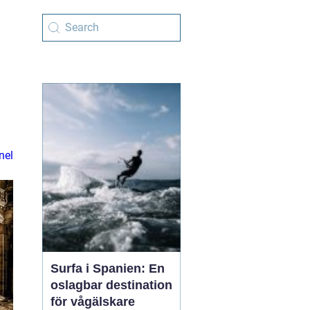
nel
Surfa i Spanien: En
oslagbar destination
för vågälskare