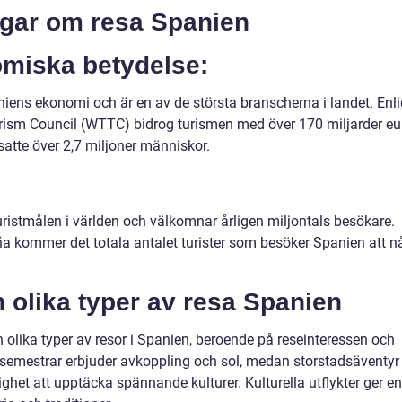
ngar om resa Spanien
miska betydelse:
aniens ekonomi och är en av de största branscherna i landet. Enli
urism Council (WTTC) bidrog turismen med över 170 miljarder eu
satte över 2,7 miljoner människor.
uristmålen i världen och välkomnar årligen miljontals besökare.
aña kommer det totala antalet turister som besöker Spanien att n
 olika typer av resa Spanien
 olika typer av resor i Spanien, beroende på reseinteressen och
semestrar erbjuder avkoppling och sol, medan storstadsäventyr
het att upptäcka spännande kulturer. Kulturella utflykter ger en