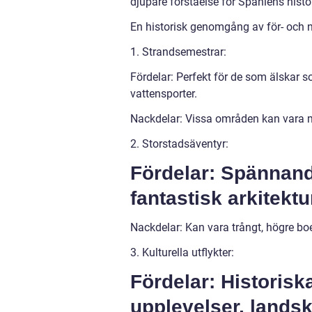
djupare förståelse för Spaniens histor
En historisk genomgång av för- och 
1. Strandsemestrar:
Fördelar: Perfekt för de som älskar s
vattensporter.
Nackdelar: Vissa områden kan vara m
2. Storstadsäventyr:
Fördelar: Spännande
fantastisk arkitektu
Nackdelar: Kan vara trångt, högre bo
3. Kulturella utflykter:
Fördelar: Historisk
upplevelser, lands