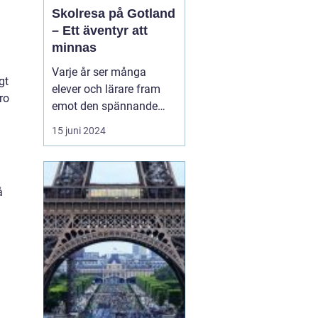
Skolresa på Gotland
– Ett äventyr att
minnas
Varje år ser många
gt
elever och lärare fram
ro
emot den spännande
skolresa som blivit en
15 juni 2024
tradition i det svenska
skolsystemet. En
destination som sticker
ut och erbjuder en
å
kombination av
historiskt lärande,
fantastisk natur och...