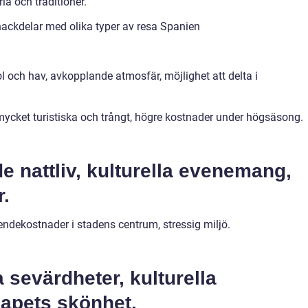
ia och traditioner.
nackdelar med olika typer av resa Spanien
ol och hav, avkopplande atmosfär, möjlighet att delta i
ycket turistiska och trångt, högre kostnader under högsäsong.
 nattliv, kulturella evenemang,
r.
endekostnader i stadens centrum, stressig miljö.
a sevärdheter, kulturella
kapets skönhet.