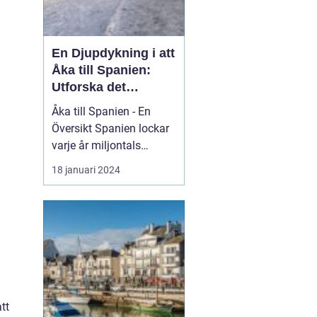
En Djupdykning i att
Åka till Spanien:
Utforska det
Mångfacetterade
Åka till Spanien - En
Spanien
Översikt Spanien lockar
varje år miljontals
besökare med sina
18 januari 2024
fantastiska stränder, rika
kultur och kulinariska
läckerheter. Med sin
varierade geografi och
klimat erbjuder Spanien
något för alla smaker.
Oavsett om du är ute
eft...
tt