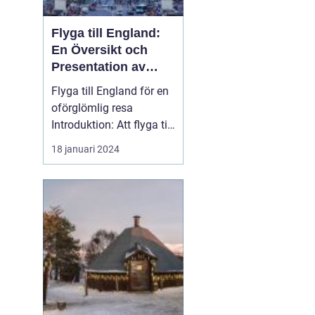
Flyga till England:
En Översikt och
Presentation av
Resmöjligheter
Flyga till England för en
oförglömlig resa
Introduktion: Att flyga till
England är en po...
18 januari 2024