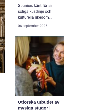
Spanien, känt för sin
soliga kustlinje och
kulturella rikedom,
erbjuder också
06 september 2025
fantastiska möjligheter
för surfing. Från det
brusande Atlanten till det
lugnare Medelhavet,
Spanien lockar surfare
från hela vär...
Utforska utbudet av
mysiga stugor i