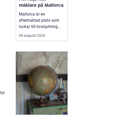
mäklare på Mallorca
Mallorca är en
eftertraktad plats som
lockar till livsnjutning
bland kristallklart vatten,
08 augusti 2024
pittoreska landskap och
en avslappnad livsstil.
Föreställ dig en
promenad längs
strandkanten eller ett
glas vino på terrassen
med uts...
för
a