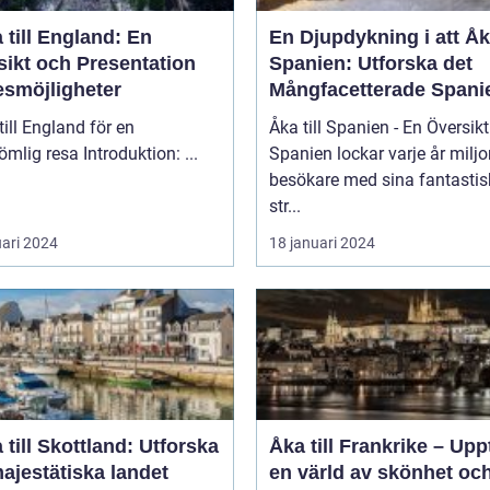
 till England: En
En Djupdykning i att Åka
sikt och Presentation
Spanien: Utforska det
esmöjligheter
Mångfacetterade Spani
till England för en
Åka till Spanien - En Översikt
oförglömlig resa Introduktion: ...
Spanien lockar varje år miljo
besökare med sina fantasti
str...
uari 2024
18 januari 2024
 till Skottland: Utforska
Åka till Frankrike – Up
ajestätiska landet
en värld av skönhet oc