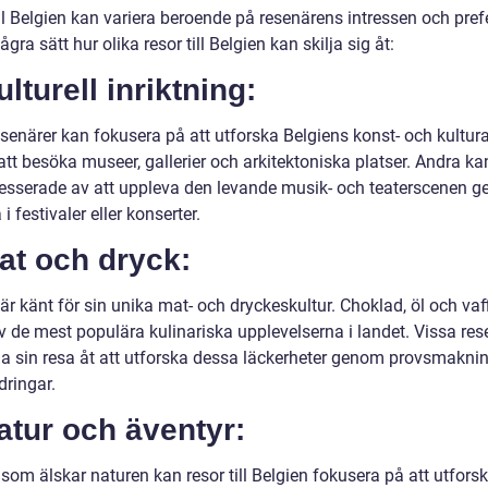
ll Belgien kan variera beroende på resenärens intressen och pref
ågra sätt hur olika resor till Belgien kan skilja sig åt:
ulturell inriktning:
esenärer kan fokusera på att utforska Belgiens konst- och kultur
tt besöka museer, gallerier och arkitektoniska platser. Andra ka
resserade av att uppleva den levande musik- och teaterscenen 
 i festivaler eller konserter.
at och dryck:
är känt för sin unika mat- och dryckeskultur. Choklad, öl och vaff
v de mest populära kulinariska upplevelserna i landet. Vissa res
a sin resa åt att utforska dessa läckerheter genom provsmakni
ringar.
atur och äventyr:
som älskar naturen kan resor till Belgien fokusera på att utfors