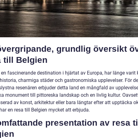
vergripande, grundlig översikt ö
 till Belgien
 en fascinerande destination i hjärtat av Europa, har länge varit
a historia, charmiga städer och gastronomiska upplevelser. För d
slystna resenären erbjuder detta land en mångfald av upplevelser
ka monument till pittoreska landskap och en livlig kultur. Oavse
sserad av konst, arkitektur eller bara längtar efter att upptäcka 
 har en resa till Belgien mycket att erbjuda.
mfattande presentation av resa ti
gien