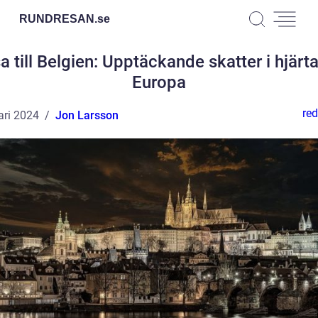
RUNDRESAN.
se
a till Belgien: Upptäckande skatter i hjärta
Europa
red
ari 2024
Jon Larsson