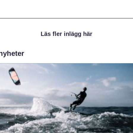
Läs fler inlägg här
 nyheter