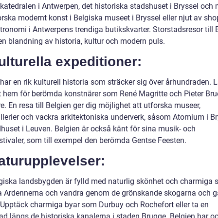
 katedralen i Antwerpen, det historiska stadshuset i Bryssel oc
forska modernt konst i Belgiska museet i Bryssel eller njut av sh
ronomi i Antwerpens trendiga butikskvarter. Storstadsresor till 
en blandning av historia, kultur och modern puls.
ulturella expeditioner:
har en rik kulturell historia som sträcker sig över århundraden. 
it hem för berömda konstnärer som René Magritte och Pieter Bru
e. En resa till Belgien ger dig möjlighet att utforska museer,
llerier och vackra arkitektoniska underverk, såsom Atomium i Br
huset i Leuven. Belgien är också känt för sina musik- och
estivaler, som till exempel den berömda Gentse Feesten.
aturupplevelser:
giska landsbygden är fylld med naturlig skönhet och charmiga s
a Ardennerna och vandra genom de grönskande skogarna och 
. Upptäck charmiga byar som Durbuy och Rochefort eller ta en
d längs de historiska kanalerna i staden Brugge. Belgien har o