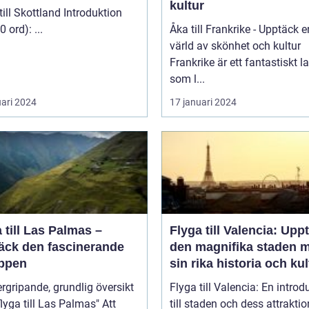
kultur
 Skottland Introduktion
(ca 200 ord): ...
Åka till Frankrike - Upptäck e
värld av skönhet och kultur
Frankrike är ett fantastiskt l
som l...
uari 2024
17 januari 2024
 till Las Palmas –
Flyga till Valencia: Upp
äck den fascinerande
den magnifika staden 
ppen
sin rika historia och kul
rgripande, grundlig översikt
Flyga till Valencia: En introd
lyga till Las Palmas" Att
till staden och dess attraktio