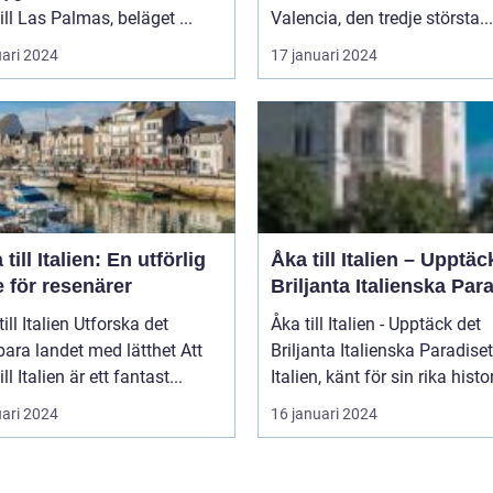
till Las Palmas, beläget ...
Valencia, den tredje största...
uari 2024
17 januari 2024
 till Italien: En utförlig
Åka till Italien – Upptäc
 för resenärer
Briljanta Italienska Par
talien Utforska det
Åka till Italien - Upptäck det
ara landet med lätthet Att
Briljanta Italienska Paradiset
ill Italien är ett fantast...
Italien, känt för sin rika histori
uari 2024
16 januari 2024