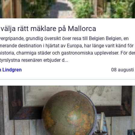
 välja rätt mäklare på Mallorca
ergripande, grundlig översikt över resa till Belgien Belgien, en
nerande destination i hjärtat av Europa, har länge varit känd för 
historia, charmiga städer och gastronomiska upplevelser. För de
yrslystna resenären erbjuder d...
n Lindgren
08 augusti