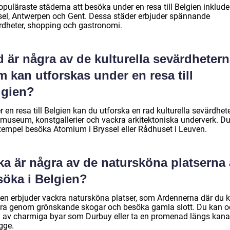
puläraste städerna att besöka under en resa till Belgien inklude
sel, Antwerpen och Gent. Dessa städer erbjuder spännande
rdheter, shopping och gastronomi.
 är några av de kulturella sevärdheter
 kan utforskas under en resa till
lgien?
 en resa till Belgien kan du utforska en rad kulturella sevärdhet
museum, konstgallerier och vackra arkitektoniska underverk. D
 exempel besöka Atomium i Bryssel eller Rådhuset i Leuven.
ka är några av de natursköna platserna 
söka i Belgien?
ien erbjuder vackra natursköna platser, som Ardennerna där du 
ra genom grönskande skogar och besöka gamla slott. Du kan 
a av charmiga byar som Durbuy eller ta en promenad längs kana
gge.