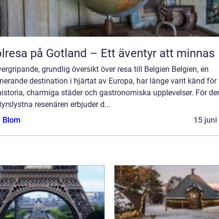
lresa på Gotland – Ett äventyr att minnas
ergripande, grundlig översikt över resa till Belgien Belgien, en
nerande destination i hjärtat av Europa, har länge varit känd för 
historia, charmiga städer och gastronomiska upplevelser. För de
yrslystna resenären erbjuder d...
a Blom
15 juni