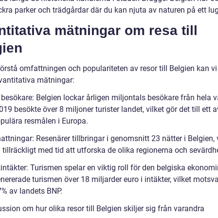
ckra parker och trädgårdar där du kan njuta av naturen på ett lug
titativa mätningar om resa till
gien
förstå omfattningen och populariteten av resor till Belgien kan vi 
vantitativa mätningar:
 besökare: Belgien lockar årligen miljontals besökare från hela v
19 besökte över 8 miljoner turister landet, vilket gör det till ett 
pulära resmålen i Europa.
attningar: Resenärer tillbringar i genomsnitt 23 nätter i Belgien, 
tillräckligt med tid att utforska de olika regionerna och sevärdh
tintäkter: Turismen spelar en viktig roll för den belgiska ekonom
ererade turismen över 18 miljarder euro i intäkter, vilket motsv
,7% av landets BNP.
ssion om hur olika resor till Belgien skiljer sig från varandra