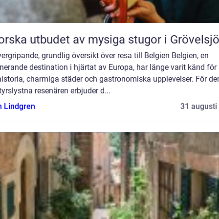
orska utbudet av mysiga stugor i Grövelsj
ergripande, grundlig översikt över resa till Belgien Belgien, en
nerande destination i hjärtat av Europa, har länge varit känd för 
historia, charmiga städer och gastronomiska upplevelser. För de
yrslystna resenären erbjuder d...
n Lindgren
31 augusti