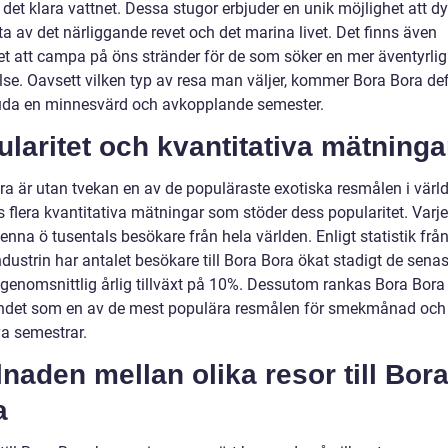
det klara vattnet. Dessa stugor erbjuder en unik möjlighet att d
ta av det närliggande revet och det marina livet. Det finns även
et att campa på öns stränder för de som söker en mer äventyrlig
se. Oavsett vilken typ av resa man väljer, kommer Bora Bora defi
juda en minnesvärd och avkopplande semester.
laritet och kvantitativa mätninga
ra är utan tvekan en av de populäraste exotiska resmålen i värl
s flera kvantitativa mätningar som stöder dess popularitet. Varje
enna ö tusentals besökare från hela världen. Enligt statistik frå
dustrin har antalet besökare till Bora Bora ökat stadigt de senas
genomsnittlig årlig tillväxt på 10%. Dessutom rankas Bora Bora
ndet som en av de mest populära resmålen för smekmånad och
va semestrar.
lnaden mellan olika resor till Bor
a