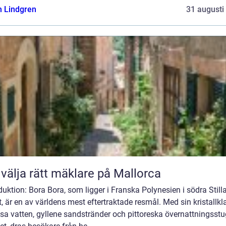
n Lindgren
31 augusti
 välja rätt mäklare på Mallorca
duktion: Bora Bora, som ligger i Franska Polynesien i södra Still
, är en av världens mest eftertraktade resmål. Med sin kristallkl
sa vatten, gyllene sandstränder och pittoreska övernattningsstu