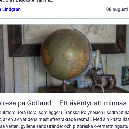
et, dras besökare från he...
n Lindgren
08 augusti
lresa på Gotland – Ett äventyr att minnas
duktion: Bora Bora, som ligger i Franska Polynesien i södra Still
, är en av världens mest eftertraktade resmål. Med sin kristallkl
sa vatten, gyllene sandstränder och pittoreska övernattningsstu