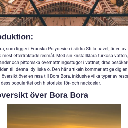
oduktion:
a, som ligger i Franska Polynesien i södra Stilla havet, är en av
 mest eftertraktade resmål. Med sin kristallklara turkosa vatten,
änder och pittoreska övernattningsstugor i vattnet, dras besökar
lden till denna idylliska ö. Den här artikeln kommer att ge dig en
 översikt över en resa till Bora Bora, inklusive vilka typer av res
 dess popularitet och historiska för- och nackdelar.
översikt över Bora Bora