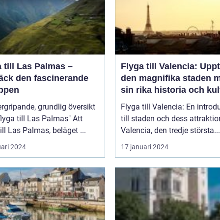
 till Las Palmas –
Flyga till Valencia: Upp
äck den fascinerande
den magnifika staden 
ppen
sin rika historia och kul
rgripande, grundlig översikt
Flyga till Valencia: En introd
lyga till Las Palmas" Att
till staden och dess attraktio
till Las Palmas, beläget ...
Valencia, den tredje största...
uari 2024
17 januari 2024