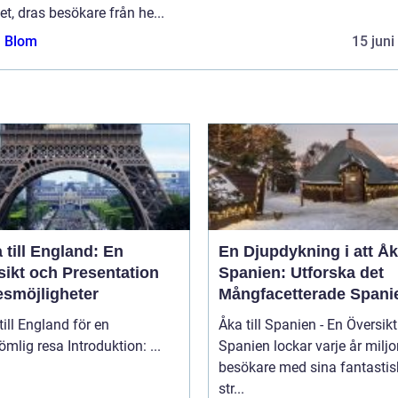
et, dras besökare från he...
a Blom
15 juni
 till England: En
En Djupdykning i att Åka
sikt och Presentation
Spanien: Utforska det
esmöjligheter
Mångfacetterade Spani
till England för en
Åka till Spanien - En Översikt
oförglömlig resa Introduktion: ...
Spanien lockar varje år miljo
besökare med sina fantasti
str...