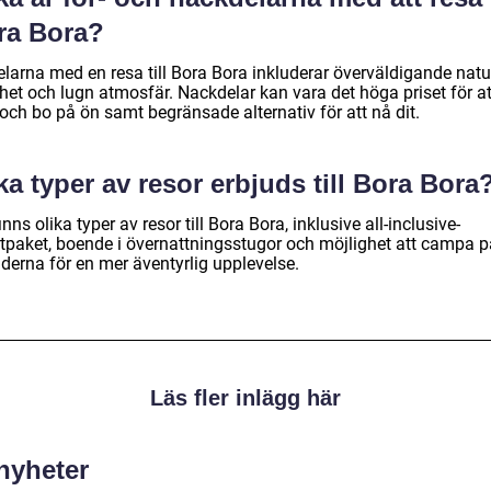
ra Bora?
elarna med en resa till Bora Bora inkluderar överväldigande natu
het och lugn atmosfär. Nackdelar kan vara det höga priset för at
och bo på ön samt begränsade alternativ för att nå dit.
ka typer av resor erbjuds till Bora Bora
inns olika typer av resor till Bora Bora, inklusive all-inclusive-
rtpaket, boende i övernattningsstugor och möjlighet att campa p
derna för en mer äventyrlig upplevelse.
Läs fler inlägg här
 nyheter