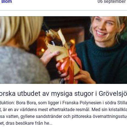
a Blom
06 september
orska utbudet av mysiga stugor i Grövelsj
duktion: Bora Bora, som ligger i Franska Polynesien i södra Still
, är en av världens mest eftertraktade resmål. Med sin kristallkl
sa vatten, gyllene sandstränder och pittoreska övernattningsstu
et, dras besökare från he...