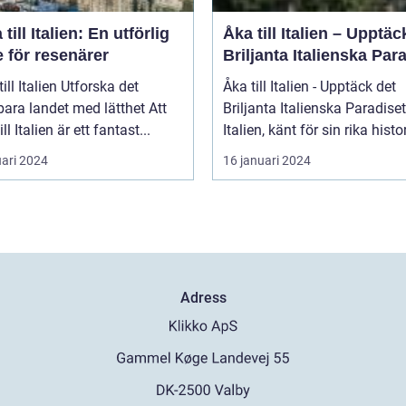
 till Italien: En utförlig
Åka till Italien – Upptäc
 för resenärer
Briljanta Italienska Par
talien Utforska det
Åka till Italien - Upptäck det
ara landet med lätthet Att
Briljanta Italienska Paradiset
ill Italien är ett fantast...
Italien, känt för sin rika histori
uari 2024
16 januari 2024
Adress