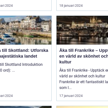
uari 2024
18 januari 2024
 till Skottland: Utforska
Åka till Frankrike – Up
ajestätiska landet
en värld av skönhet oc
kultur
 Skottland Introduktion
(ca 200 ord): ...
Åka till Frankrike - Upptäck e
värld av skönhet och kultur
Frankrike är ett fantastiskt l
som l...
uari 2024
17 januari 2024