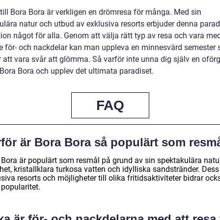
 till Bora Bora är verkligen en drömresa för många. Med sin
ulära natur och utbud av exklusiva resorts erbjuder denna parad
ion något för alla. Genom att välja rätt typ av resa och vara me
 för- och nackdelar kan man uppleva en minnesvärd semester
att vara svår att glömma. Så varför inte unna dig själv en oför
l Bora Bora och upplev det ultimata paradiset.
FAQ
rför är Bora Bora så populärt som resm
 Bora är populärt som resmål på grund av sin spektakulära natu
et, kristallklara turkosa vatten och idylliska sandstränder. Dess
siva resorts och möjligheter till olika fritidsaktiviteter bidrar ocks
popularitet.
ka är för- och nackdelarna med att resa t