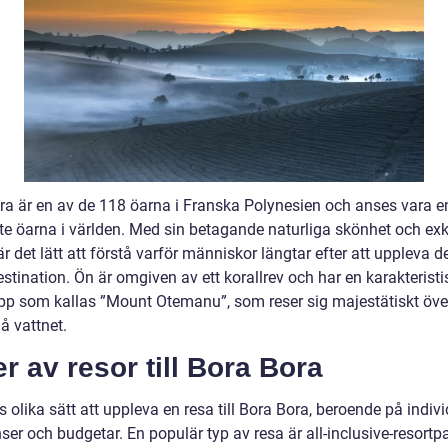
ra är en av de 118 öarna i Franska Polynesien och anses vara e
te öarna i världen. Med sin betagande naturliga skönhet och exk
är det lätt att förstå varför människor längtar efter att uppleva 
stination. Ön är omgiven av ett korallrev och har en karakteristi
pp som kallas ”Mount Otemanu”, som reser sig majestätiskt öve
å vattnet.
r av resor till Bora Bora
s olika sätt att uppleva en resa till Bora Bora, beroende på indivi
ser och budgetar. En populär typ av resa är all-inclusive-resortp