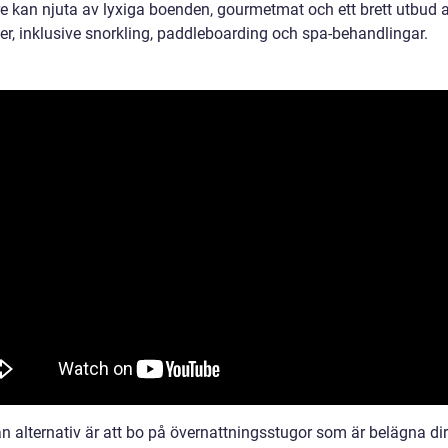
e kan njuta av lyxiga boenden, gourmetmat och ett brett utbud 
ter, inklusive snorkling, paddleboarding och spa-behandlingar.
n alternativ är att bo på övernattningsstugor som är belägna dir