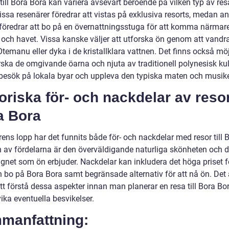
till Bora Bora kan variera avsevärt beroende på vilken typ av re
Vissa resenärer föredrar att vistas på exklusiva resorts, medan a
föredrar att bo på en övernattningsstuga för att komma närmar
och havet. Vissa kanske väljer att utforska ön genom att vandra 
emanu eller dyka i de kristallklara vattnen. Det finns också möj
rska de omgivande öarna och njuta av traditionell polynesisk kul
esök på lokala byar och uppleva den typiska maten och musik
oriska för- och nackdelar av resor 
a Bora
ens lopp har det funnits både för- och nackdelar med resor till 
n av fördelarna är den överväldigande naturliga skönheten och d
gnet som ön erbjuder. Nackdelar kan inkludera det höga priset fö
h bo på Bora Bora samt begränsade alternativ för att nå ön. Det 
att förstå dessa aspekter innan man planerar en resa till Bora Bor
ika eventuella besvikelser.
manfattning: