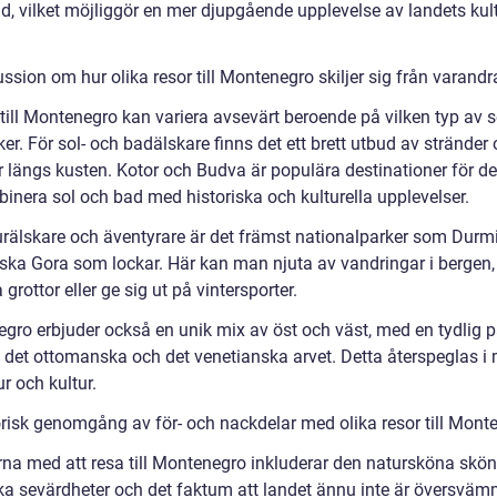
id, vilket möjliggör en mer djupgående upplevelse av landets kul
ssion om hur olika resor till Montenegro skiljer sig från varandr
 till Montenegro kan variera avsevärt beroende på vilken typ av 
r. För sol- och badälskare finns det ett brett utbud av stränder
r längs kusten. Kotor och Budva är populära destinationer för 
binera sol och bad med historiska och kulturella upplevelser.
urälskare och äventyrare är det främst nationalparker som Durm
ska Gora som lockar. Här kan man njuta av vandringar i bergen,
 grottor eller ge sig ut på vintersporter.
gro erbjuder också en unik mix av öst och väst, med en tydlig 
 det ottomanska och det venetianska arvet. Detta återspeglas i 
ur och kultur.
orisk genomgång av för- och nackdelar med olika resor till Mont
rna med att resa till Montenegro inkluderar den natursköna skön
ska sevärdheter och det faktum att landet ännu inte är översväm