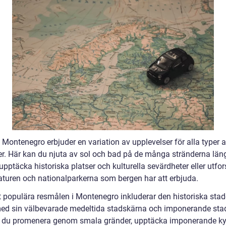
l Montenegro erbjuder en variation av upplevelser för alla typer 
er. Här kan du njuta av sol och bad på de många stränderna län
upptäcka historiska platser och kulturella sevärdheter eller utfo
aturen och nationalparkerna som bergen har att erbjuda.
 populära resmålen i Montenegro inkluderar den historiska sta
med sin välbevarade medeltida stadskärna och imponerande sta
 du promenera genom smala gränder, upptäcka imponerande ky