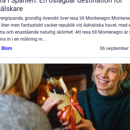
fa i Spanien: En oslagbar destination för
älskare
ergripande, grundlig översikt över resa till Montenegro Montene
 liten men fantastiskt vacker republik vid Adriatiska havet, med e
ria och enastående naturlig skönhet. Att resa till Montenegro är
liva in i en målning m...
a Blom
06 september