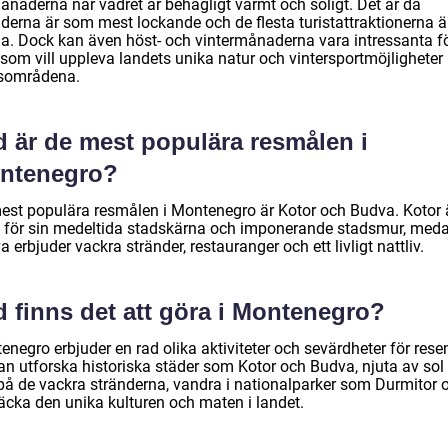
ånaderna när vädret är behagligt varmt och soligt. Det är då
nderna är som mest lockande och de flesta turistattraktionerna ä
a. Dock kan även höst- och vintermånaderna vara intressanta f
som vill uppleva landets unika natur och vintersportmöjligheter 
sområdena.
d är de mest populära resmålen i
ntenegro?
est populära resmålen i Montenegro är Kotor och Budva. Kotor 
 för sin medeltida stadskärna och imponerande stadsmur, med
 erbjuder vackra stränder, restauranger och ett livligt nattliv.
 finns det att göra i Montenegro?
negro erbjuder en rad olika aktiviteter och sevärdheter för resen
an utforska historiska städer som Kotor och Budva, njuta av sol
på de vackra stränderna, vandra i nationalparker som Durmitor 
äcka den unika kulturen och maten i landet.