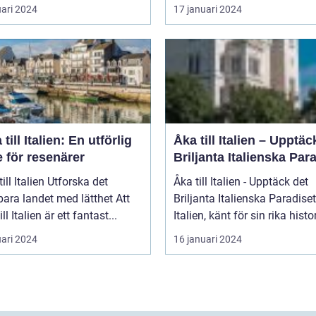
uari 2024
17 januari 2024
 till Italien: En utförlig
Åka till Italien – Upptäc
 för resenärer
Briljanta Italienska Par
talien Utforska det
Åka till Italien - Upptäck det
ara landet med lätthet Att
Briljanta Italienska Paradiset
ill Italien är ett fantast...
Italien, känt för sin rika histori
uari 2024
16 januari 2024