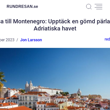
RUNDRESAN.
se
a till Montenegro: Upptäck en gömd pärla
Adriatiska havet
red
ber 2023
Jon Larsson