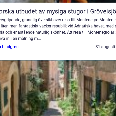
orska utbudet av mysiga stugor i Grövelsj
ergripande, grundlig översikt över resa till Montenegro Montene
 liten men fantastiskt vacker republik vid Adriatiska havet, med e
ria och enastående naturlig skönhet. Att resa till Montenegro är
liva in i en målning m...
n Lindgren
31 augusti