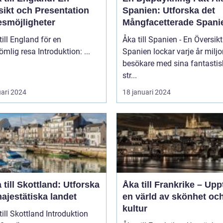
sikt och Presentation
Spanien: Utforska det
esmöjligheter
Mångfacetterade Spani
till England för en
Åka till Spanien - En Översikt
oförglömlig resa Introduktion: ...
Spanien lockar varje år miljo
besökare med sina fantasti
str...
uari 2024
18 januari 2024
 till Skottland: Utforska
Åka till Frankrike – Up
ajestätiska landet
en värld av skönhet oc
kultur
 Skottland Introduktion