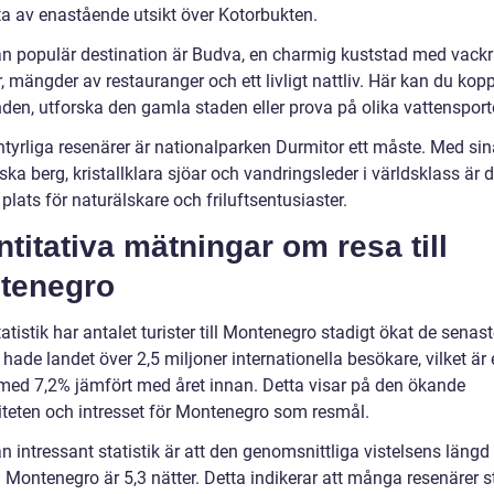
ta av enastående utsikt över Kotorbukten.
n populär destination är Budva, en charmig kuststad med vack
, mängder av restauranger och ett livligt nattliv. Här kan du kop
den, utforska den gamla staden eller prova på olika vattensporte
ntyrliga resenärer är nationalparken Durmitor ett måste. Med sin
ka berg, kristallklara sjöar och vandringsleder i världsklass är 
 plats för naturälskare och friluftsentusiaster.
titativa mätningar om resa till
tenegro
tatistik har antalet turister till Montenegro stadigt ökat de senast
hade landet över 2,5 miljoner internationella besökare, vilket är
med 7,2% jämfört med året innan. Detta visar på den ökande
iteten och intresset för Montenegro som resmål.
 intressant statistik är att den genomsnittliga vistelsens längd 
 i Montenegro är 5,3 nätter. Detta indikerar att många resenärer 