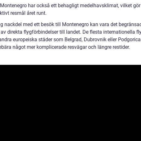
. Montenegro har också ett behagligt medelhavsklimat, vilket gör d
aktivt resmål året runt.
ig nackdel med ett besök till Montenegro kan vara det begränsa
av direkta flygförbindelser till landet. De flesta internationella f
 andra europeiska städer som Belgrad, Dubrovnik eller Podgorica
ebära något mer komplicerade resvägar och längre restider.