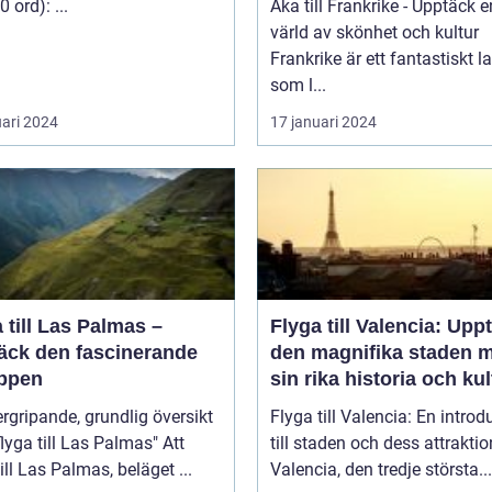
(ca 200 ord): ...
Åka till Frankrike - Upptäck e
värld av skönhet och kultur
Frankrike är ett fantastiskt l
som l...
uari 2024
17 januari 2024
 till Las Palmas –
Flyga till Valencia: Upp
äck den fascinerande
den magnifika staden 
ppen
sin rika historia och kul
rgripande, grundlig översikt
Flyga till Valencia: En introd
lyga till Las Palmas" Att
till staden och dess attraktio
till Las Palmas, beläget ...
Valencia, den tredje största...