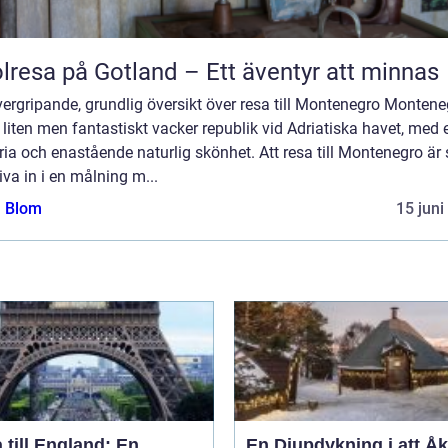
lresa på Gotland – Ett äventyr att minnas
ergripande, grundlig översikt över resa till Montenegro Montene
 liten men fantastiskt vacker republik vid Adriatiska havet, med e
ria och enastående naturlig skönhet. Att resa till Montenegro är
liva in i en målning m...
a Blom
15 juni
 till England: En
En Djupdykning i att Åka