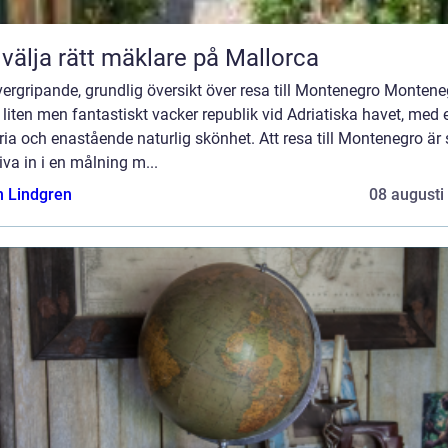
 välja rätt mäklare på Mallorca
ergripande, grundlig översikt över resa till Montenegro Montene
 liten men fantastiskt vacker republik vid Adriatiska havet, med e
ria och enastående naturlig skönhet. Att resa till Montenegro är
liva in i en målning m...
n Lindgren
08 augusti