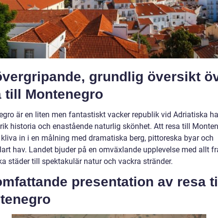
vergripande, grundlig översikt ö
 till Montenegro
ro är en liten men fantastiskt vacker republik vid Adriatiska ha
ik historia och enastående naturlig skönhet. Att resa till Monte
 kliva in i en målning med dramatiska berg, pittoreska byar och
lklart hav. Landet bjuder på en omväxlande upplevelse med allt f
ka städer till spektakulär natur och vackra stränder.
mfattande presentation av resa ti
tenegro