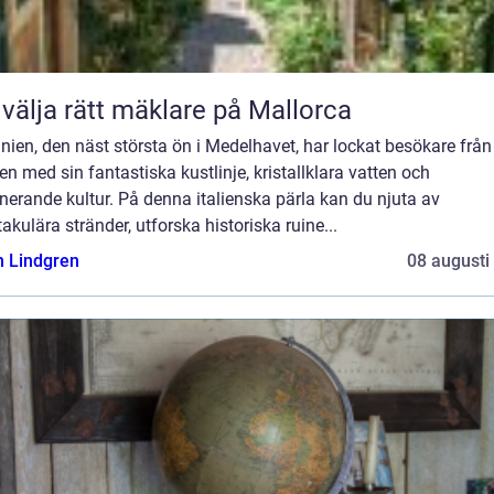
 välja rätt mäklare på Mallorca
nien, den näst största ön i Medelhavet, har lockat besökare från
en med sin fantastiska kustlinje, kristallklara vatten och
nerande kultur. På denna italienska pärla kan du njuta av
akulära stränder, utforska historiska ruine...
n Lindgren
08 augusti