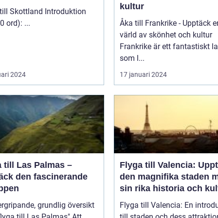
kultur
 Skottland Introduktion
(ca 200 ord): ...
Åka till Frankrike - Upptäck e
värld av skönhet och kultur
Frankrike är ett fantastiskt l
som l...
uari 2024
17 januari 2024
 till Las Palmas –
Flyga till Valencia: Upp
äck den fascinerande
den magnifika staden 
ppen
sin rika historia och kul
rgripande, grundlig översikt
Flyga till Valencia: En introd
lyga till Las Palmas" Att
till staden och dess attraktio