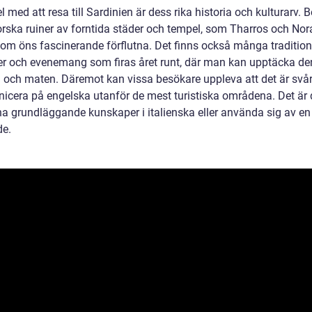
l med att resa till Sardinien är dess rika historia och kulturarv. 
orska ruiner av forntida städer och tempel, som Tharros och Nor
g om öns fascinerande förflutna. Det finns också många tradition
ler och evenemang som firas året runt, där man kan upptäcka de
n och maten. Däremot kan vissa besökare uppleva att det är svår
cera på engelska utanför de mest turistiska områdena. Det är 
 ha grundläggande kunskaper i italienska eller använda sig av en
de.