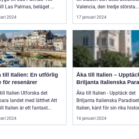
till Las Palmas, beläget ...
Valencia, den tredje största...
uari 2024
17 januari 2024
 till Italien: En utförlig
Åka till Italien – Upptäc
 för resenärer
Briljanta Italienska Par
talien Utforska det
Åka till Italien - Upptäck det
ara landet med lätthet Att
Briljanta Italienska Paradiset
ill Italien är ett fantast...
Italien, känt för sin rika histori
uari 2024
16 januari 2024