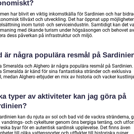
onomiskt?
men har blivit en viktig inkomstkälla för Sardinien och har bidra
ekonomisk tillväxt och utveckling. Det har öppnat upp möjligheter
lsättning inom turist- och serviceindustrin. Samtidigt kan det v
tmaning med ökande turism under högsäsongen och behovet av
era dess påverkan på infrastruktur och miljö.
d är några populära resmål på Sardinie
a Smeralda och Alghero är några populära resmål på Sardinien.
a Smeralda är känd för sina fantastiska stränder och exklusiva
l, medan Alghero erbjuder en mix av historia och vacker kustlinj
ka typer av aktiviteter kan jag göra på
rdinien?
ardinien kan du njuta av sol och bad vid de vackra stränderna, g
å vandrings- och cykelturer genom öns bergiga terräng, och utfo
reska byar för en autentisk sardinsk upplevelse. Det finns även
gheter till olika vattensporter och utflykter till historiska ruiner.