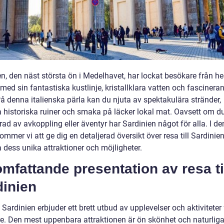
n, den näst största ön i Medelhavet, har lockat besökare från he
med sin fantastiska kustlinje, kristallklara vatten och fascinera
På denna italienska pärla kan du njuta av spektakulära stränder,
a historiska ruiner och smaka på läcker lokal mat. Oavsett om du
rad av avkoppling eller äventyr har Sardinien något för alla. I d
kommer vi att ge dig en detaljerad översikt över resa till Sardinie
 dess unika attraktioner och möjligheter.
mfattande presentation av resa ti
dinien
l Sardinien erbjuder ett brett utbud av upplevelser och aktiviteter 
e. Den mest uppenbara attraktionen är ön skönhet och naturlig