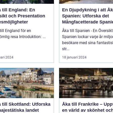
 till England: En
En Djupdykning i att Åka
sikt och Presentation
Spanien: Utforska det
esmöjligheter
Mångfacetterade Spani
till England för en
Åka till Spanien - En Översikt
oförglömlig resa Introduktion: ...
Spanien lockar varje år miljo
besökare med sina fantasti
str...
uari 2024
18 januari 2024
 till Skottland: Utforska
Åka till Frankrike – Up
ajestätiska landet
en värld av skönhet oc