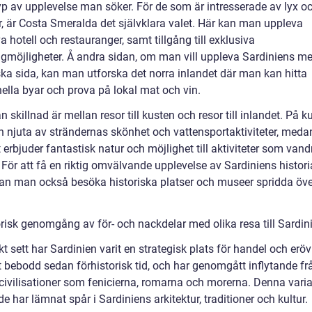
typ av upplevelse man söker. För de som är intresserade av lyx o
, är Costa Smeralda det självklara valet. Här kan man uppleva
a hotell och restauranger, samt tillgång till exklusiva
gmöjligheter. Å andra sidan, om man vill uppleva Sardiniens me
ska sida, kan man utforska det norra inlandet där man kan hitta
nella byar och prova på lokal mat och vin.
 skillnad är mellan resor till kusten och resor till inlandet. På k
 njuta av strändernas skönhet och vattensportaktiviteter, meda
 erbjuder fantastisk natur och möjlighet till aktiviteter som van
 För att få en riktig omvälvande upplevelse av Sardiniens histor
 kan man också besöka historiska platser och museer spridda öve
orisk genomgång av för- och nackdelar med olika resa till Sardin
kt sett har Sardinien varit en strategisk plats för handel och erö
t bebodd sedan förhistorisk tid, och har genomgått inflytande fr
ivilisationer som fenicierna, romarna och morerna. Denna varia
de har lämnat spår i Sardiniens arkitektur, traditioner och kultur.