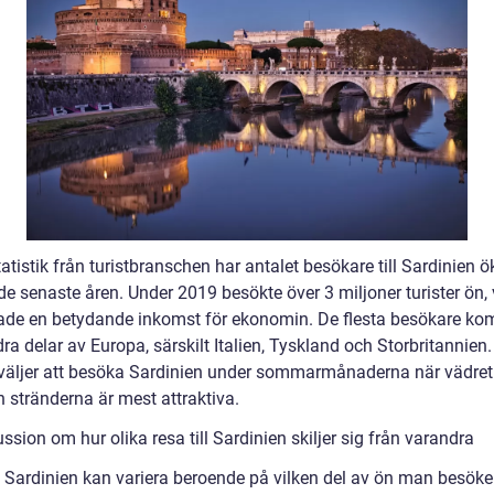
tatistik från turistbranschen har antalet besökare till Sardinien ö
de senaste åren. Under 2019 besökte över 3 miljoner turister ön, 
ade en betydande inkomst för ekonomin. De flesta besökare k
ra delar av Europa, särskilt Italien, Tyskland och Storbritannie
r väljer att besöka Sardinien under sommarmånaderna när vädre
 stränderna är mest attraktiva.
ssion om hur olika resa till Sardinien skiljer sig från varandra
ll Sardinien kan variera beroende på vilken del av ön man besöke