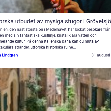
orska utbudet av mysiga stugor i Grövelsj
nien, den näst största ön i Medelhavet, har lockat besökare från
en med sin fantastiska kustlinje, kristallklara vatten och
nerande kultur. På denna italienska pärla kan du njuta av
akulära stränder, utforska historiska ruine...
n Lindgren
31 augusti