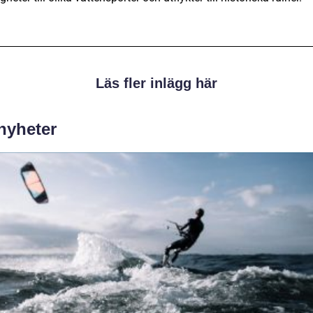
Läs fler inlägg här
 nyheter