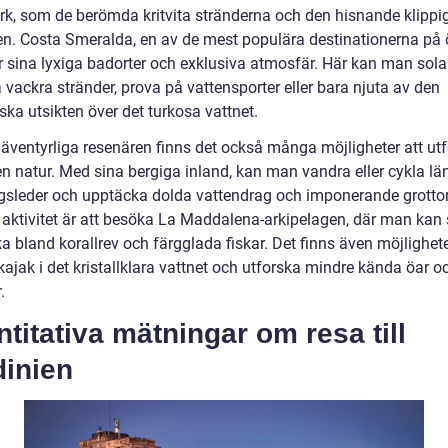
rk, som de berömda kritvita stränderna och den hisnande klippi
jen. Costa Smeralda, en av de mest populära destinationerna på 
r sina lyxiga badorter och exklusiva atmosfär. Här kan man sol
vackra stränder, prova på vattensporter eller bara njuta av den
ska utsikten över det turkosa vattnet.
 äventyrliga resenären finns det också många möjligheter att ut
en natur. Med sina bergiga inland, kan man vandra eller cykla lä
gsleder och upptäcka dolda vattendrag och imponerande grottor
 aktivitet är att besöka La Maddalena-arkipelagen, där man kan 
ka bland korallrev och färgglada fiskar. Det finns även möjlighete
ajak i det kristallklara vattnet och utforska mindre kända öar o
.
titativa mätningar om resa till
dinien