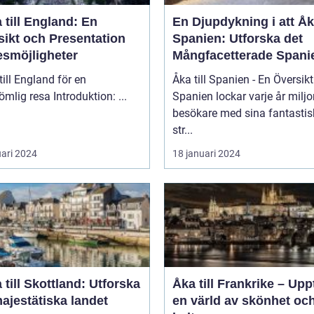
 till England: En
En Djupdykning i att Åka
sikt och Presentation
Spanien: Utforska det
esmöjligheter
Mångfacetterade Spani
till England för en
Åka till Spanien - En Översikt
oförglömlig resa Introduktion: ...
Spanien lockar varje år miljo
besökare med sina fantasti
str...
uari 2024
18 januari 2024
 till Skottland: Utforska
Åka till Frankrike – Up
ajestätiska landet
en värld av skönhet oc