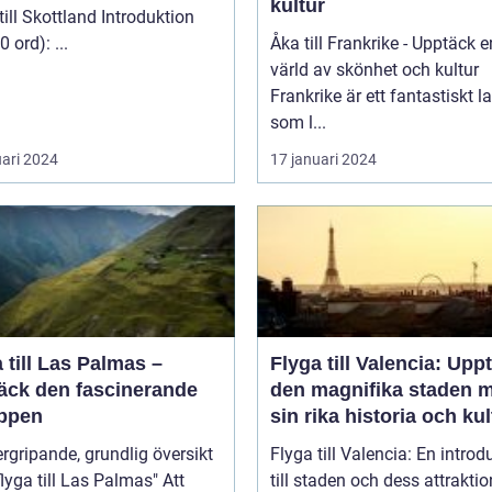
kultur
 Skottland Introduktion
(ca 200 ord): ...
Åka till Frankrike - Upptäck e
värld av skönhet och kultur
Frankrike är ett fantastiskt l
som l...
uari 2024
17 januari 2024
 till Las Palmas –
Flyga till Valencia: Upp
äck den fascinerande
den magnifika staden 
ppen
sin rika historia och kul
rgripande, grundlig översikt
Flyga till Valencia: En introd
lyga till Las Palmas" Att
till staden och dess attraktio