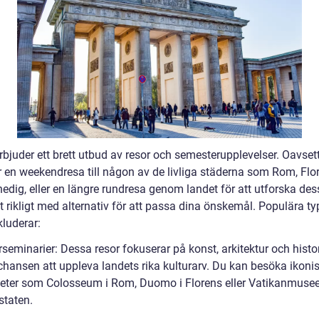
erbjuder ett brett utbud av resor och semesterupplevelser. Oavse
r en weekendresa till någon av de livliga städerna som Rom, Flo
nedig, eller en längre rundresa genom landet för att utforska dess
t rikligt med alternativ för att passa dina önskemål. Populära ty
kluderar:
rseminarier: Dessa resor fokuserar på konst, arkitektur och histo
 chansen att uppleva landets rika kulturarv. Du kan besöka ikoni
eter som Colosseum i Rom, Duomo i Florens eller Vatikanmusee
staten.