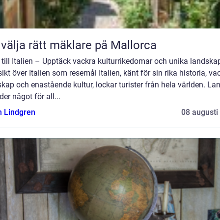
 välja rätt mäklare på Mallorca
till Italien – Upptäck vackra kulturrikedomar och unika landska
ikt över Italien som resemål Italien, känt för sin rika historia, va
kap och enastående kultur, lockar turister från hela världen. La
der något för all...
n Lindgren
08 augusti