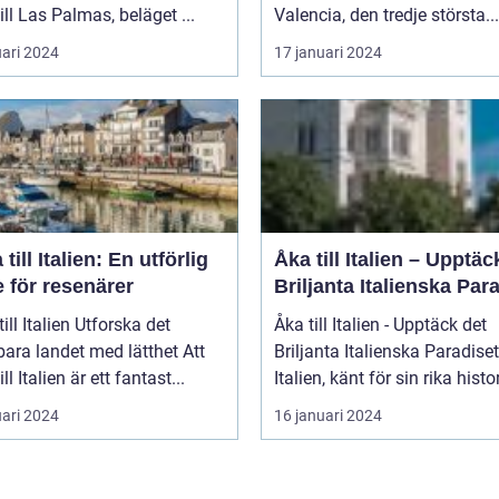
till Las Palmas, beläget ...
Valencia, den tredje största...
uari 2024
17 januari 2024
 till Italien: En utförlig
Åka till Italien – Upptäc
 för resenärer
Briljanta Italienska Par
talien Utforska det
Åka till Italien - Upptäck det
ara landet med lätthet Att
Briljanta Italienska Paradiset
ill Italien är ett fantast...
Italien, känt för sin rika histori
uari 2024
16 januari 2024