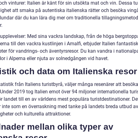
och vinturer: Italien är känt för sin utsökta mat och vin. Dessa tu
lighet att smaka på autentiska italienska rätter och besöka ving
vlundar där du kan lära dig mer om traditionella tillagningsmeto
r.
rupplevelser: Med sina vackra landskap, från de höga bergstopp
rna till den vackra kustlinjen i Amalfi, erbjuder Italien fantastis
ter för vandrings- och äventyrsresor. Du kan vandra i nationalpa
or i Alperna eller njuta av solnedgången vid havet.
istik och data om Italienska resor
tatistik från Italiens turistbyrå, väljer många resenärer att besök
 Under 2019 tog Italien emot över 94 miljoner internationella turis
ör landet till en av världens mest populära turistdestinationer. De
inte som en överraskning med tanke på landets breda utbud a
gheter och kulturella attraktioner.
lnader mellan olika typer av
ienska resor