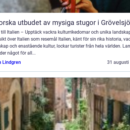
orska utbudet av mysiga stugor i Grövelsj
till Italien – Upptäck vackra kulturrikedomar och unika landska
ikt över Italien som resemål Italien, känt för sin rika historia, va
kap och enastående kultur, lockar turister från hela världen. La
der något för all...
n Lindgren
31 augusti