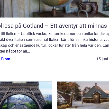
lresa på Gotland – Ett äventyr att minnas
till Italien – Upptäck vackra kulturrikedomar och unika landska
ikt över Italien som resemål Italien, känt för sin rika historia, va
kap och enastående kultur, lockar turister från hela världen. La
der något för all...
a Blom
15 juni