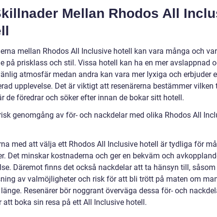
Skillnader Mellan Rhodos All Inclu
ll
derna mellan Rhodos All Inclusive hotell kan vara många och var
e på prisklass och stil. Vissa hotell kan ha en mer avslappnad 
vänlig atmosfär medan andra kan vara mer lyxiga och erbjuder 
erad upplevelse. Det är viktigt att resenärerna bestämmer vilken 
 de föredrar och söker efter innan de bokar sitt hotell.
orisk genomgång av för- och nackdelar med olika Rhodos All Incl
na med att välja ett Rhodos All Inclusive hotell är tydliga för m
er. Det minskar kostnaderna och ger en bekväm och avkoppland
lse. Däremot finns det också nackdelar att ta hänsyn till, såsom
ning av valmöjligheter och risk för att bli trött på maten om ma
 länge. Resenärer bör noggrant överväga dessa för- och nackdel
r att boka sin resa på ett All Inclusive hotell.