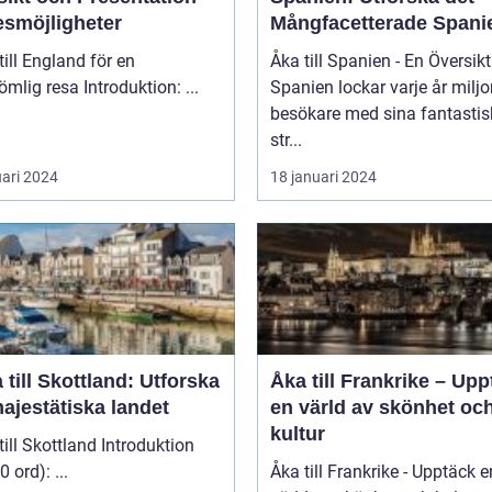
esmöjligheter
Mångfacetterade Spani
till England för en
Åka till Spanien - En Översikt
oförglömlig resa Introduktion: ...
Spanien lockar varje år miljo
besökare med sina fantasti
str...
uari 2024
18 januari 2024
 till Skottland: Utforska
Åka till Frankrike – Up
ajestätiska landet
en värld av skönhet oc
kultur
 Skottland Introduktion
(ca 200 ord): ...
Åka till Frankrike - Upptäck e