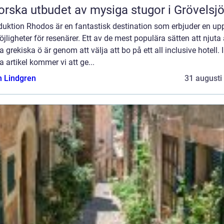
orska utbudet av mysiga stugor i Grövelsj
duktion Rhodos är en fantastisk destination som erbjuder en up
jligheter för resenärer. Ett av de mest populära sätten att njuta
 grekiska ö är genom att välja att bo på ett all inclusive hotell. I
 artikel kommer vi att ge...
n Lindgren
31 augusti