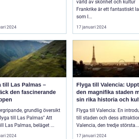
värld av skönhet och kultur
Frankrike är ett fantastiskt l
som l...
uari 2024
17 januari 2024
 till Las Palmas –
Flyga till Valencia: Upp
äck den fascinerande
den magnifika staden 
ppen
sin rika historia och kul
rgripande, grundlig översikt
Flyga till Valencia: En introd
lyga till Las Palmas" Att
till staden och dess attraktio
till Las Palmas, beläget ...
Valencia, den tredje största...
uari 2024
17 januari 2024