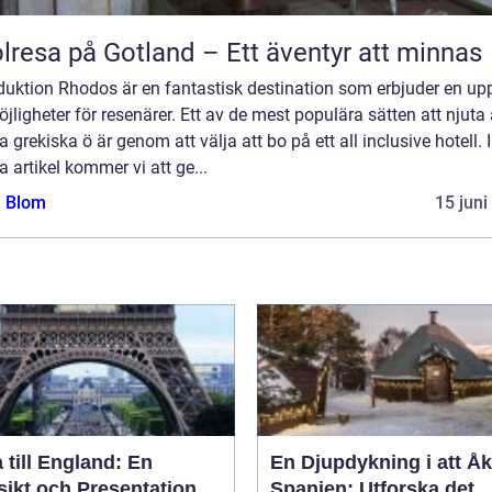
lresa på Gotland – Ett äventyr att minnas
duktion Rhodos är en fantastisk destination som erbjuder en up
jligheter för resenärer. Ett av de mest populära sätten att njuta
 grekiska ö är genom att välja att bo på ett all inclusive hotell. I
 artikel kommer vi att ge...
a Blom
15 juni
 till England: En
En Djupdykning i att Åka
sikt och Presentation
Spanien: Utforska det