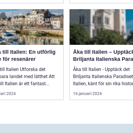
 till Italien: En utförlig
Åka till Italien – Upptäc
 för resenärer
Briljanta Italienska Par
talien Utforska det
Åka till Italien - Upptäck det
ara landet med lätthet Att
Briljanta Italienska Paradiset
ill Italien är ett fantast...
Italien, känt för sin rika histori
uari 2024
16 januari 2024