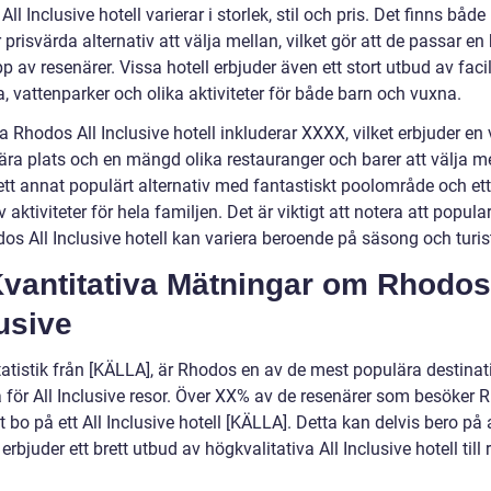
ll Inclusive hotell varierar i storlek, stil och pris. Det finns både
prisvärda alternativ att välja mellan, vilket gör att de passar en
 av resenärer. Vissa hotell erbjuder även ett stort utbud av facil
, vattenparker och olika aktiviteter för både barn och vuxna.
 Rhodos All Inclusive hotell inkluderar XXXX, vilket erbjuder en
ära plats och en mängd olika restauranger och barer att välja me
ett annat populärt alternativ med fantastiskt poolområde och ett
 aktiviteter för hela familjen. Det är viktigt att notera att popula
os All Inclusive hotell kan variera beroende på säsong och turis
 Kvantitativa Mätningar om Rhodos
usive
statistik från [KÄLLA], är Rhodos en av de mest populära destina
a för All Inclusive resor. Över XX% av de resenärer som besöker
tt bo på ett All Inclusive hotell [KÄLLA]. Detta kan delvis bero på 
rbjuder ett brett utbud av högkvalitativa All Inclusive hotell till 