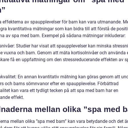
n”
a effekterna av spaupplevelser för barn kan vara utmanande. M
gra kvantitativa mätningar som kan bidra till att förstå de posit
rna av spa med barn. Exempel på sådana mätningar inkluderar:
snivåer: Studier har visat att spaupplevelser kan minska stressn
e vuxna och barn. Genom att mäta kortisolnivåer och använda 
skare få en uppfattning om den stressreducerande effekten av 
kvalitet: En annan kvantitativ mätning kan göras genom att un
ars och barns sömnvanor efter en spaupplevelse. Förbättrad
litet kan vara ett tydligt tecken på att spa med barn har en
ande effekt.
lnaderna mellan olika ”spa med b
derna mellan olika ”spa med barn” kan vara betydande och det är 