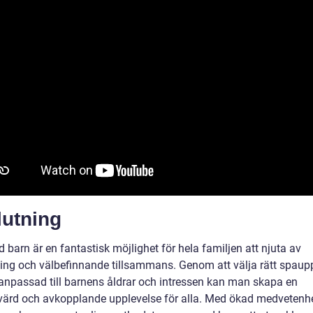
lutning
barn är en fantastisk möjlighet för hela familjen att njuta av
ing och välbefinnande tillsammans. Genom att välja rätt spaup
anpassad till barnens åldrar och intressen kan man skapa en
ärd och avkopplande upplevelse för alla. Med ökad medvetenh