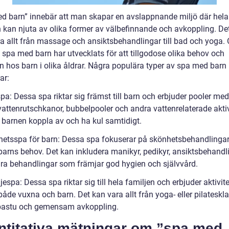
d barn” innebär att man skapar en avslappnande miljö där hela
n kan njuta av olika former av välbefinnande och avkoppling. De
ra allt från massage och ansiktsbehandlingar till bad och yoga. 
 spa med barn har utvecklats för att tillgodose olika behov och
en hos barn i olika åldrar. Några populära typer av spa med barn
ar:
pa: Dessa spa riktar sig främst till barn och erbjuder pooler me
vattenrutschkanor, bubbelpooler och andra vattenrelaterade aktiv
 barnen koppla av och ha kul samtidigt.
hetsspa för barn: Dessa spa fokuserar på skönhetsbehandlinga
barns behov. Det kan inkludera manikyr, pedikyr, ansiktsbehandl
ra behandlingar som främjar god hygien och självvård.
jespa: Dessa spa riktar sig till hela familjen och erbjuder aktivi
åde vuxna och barn. Det kan vara allt från yoga- eller pilatesklass
bastu och gemensam avkoppling.
ntitativa mätningar om ”spa med