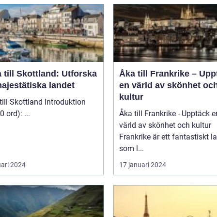
 till Skottland: Utforska
Åka till Frankrike – Up
ajestätiska landet
en värld av skönhet oc
kultur
 Skottland Introduktion
(ca 200 ord): ...
Åka till Frankrike - Upptäck e
värld av skönhet och kultur
Frankrike är ett fantastiskt l
som l...
uari 2024
17 januari 2024