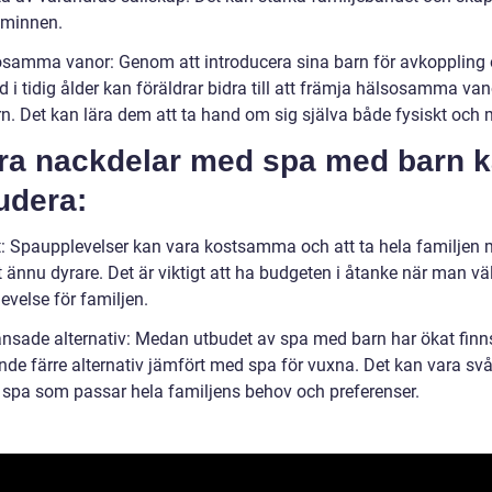
a minnen.
osamma vanor: Genom att introducera sina barn för avkoppling
d i tidig ålder kan föräldrar bidra till att främja hälsosamma va
rn. Det kan lära dem att ta hand om sig själva både fysiskt och 
ra nackdelar med spa med barn 
udera:
et: Spaupplevelser kan vara kostsamma och att ta hela familjen
 ännu dyrare. Det är viktigt att ha budgeten i åtanke när man väl
evelse för familjen.
änsade alternativ: Medan utbudet av spa med barn har ökat finn
nde färre alternativ jämfört med spa för vuxna. Det kan vara svå
tt spa som passar hela familjens behov och preferenser.