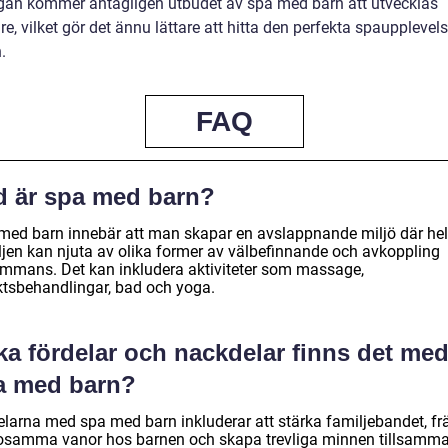
ågan kommer antagligen utbudet av spa med barn att utvecklas
are, vilket gör det ännu lättare att hitta den perfekta spaupplevel
.
FAQ
d är spa med barn?
med barn innebär att man skapar en avslappnande miljö där he
ljen kan njuta av olika former av välbefinnande och avkoppling
sammans. Det kan inkludera aktiviteter som massage,
ktsbehandlingar, bad och yoga.
ka fördelar och nackdelar finns det me
a med barn?
elarna med spa med barn inkluderar att stärka familjebandet, f
osamma vanor hos barnen och skapa trevliga minnen tillsamma