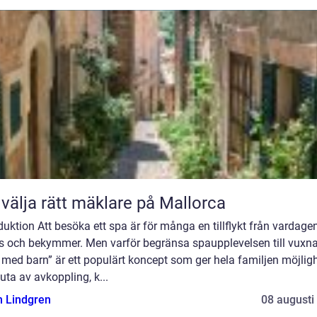
 välja rätt mäklare på Mallorca
duktion Att besöka ett spa är för många en tillflykt från vardage
ss och bekymmer. Men varför begränsa spaupplevelsen till vuxn
med barn” är ett populärt koncept som ger hela familjen möjlig
juta av avkoppling, k...
n Lindgren
08 augusti