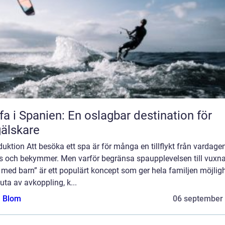
fa i Spanien: En oslagbar destination för
älskare
duktion Att besöka ett spa är för många en tillflykt från vardage
ss och bekymmer. Men varför begränsa spaupplevelsen till vuxn
med barn” är ett populärt koncept som ger hela familjen möjlig
juta av avkoppling, k...
a Blom
06 september