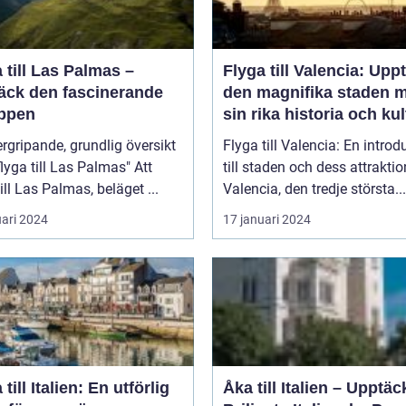
 till Las Palmas –
Flyga till Valencia: Upp
äck den fascinerande
den magnifika staden 
ppen
sin rika historia och kul
rgripande, grundlig översikt
Flyga till Valencia: En introd
lyga till Las Palmas" Att
till staden och dess attraktio
till Las Palmas, beläget ...
Valencia, den tredje största...
uari 2024
17 januari 2024
 till Italien: En utförlig
Åka till Italien – Upptäc