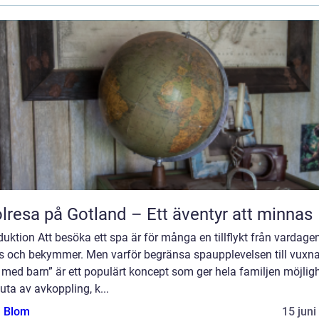
lresa på Gotland – Ett äventyr att minnas
duktion Att besöka ett spa är för många en tillflykt från vardage
ss och bekymmer. Men varför begränsa spaupplevelsen till vuxn
med barn” är ett populärt koncept som ger hela familjen möjlig
juta av avkoppling, k...
a Blom
15 juni