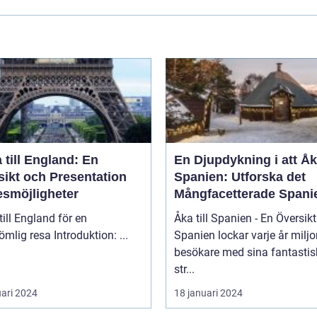
 till England: En
En Djupdykning i att Åka
sikt och Presentation
Spanien: Utforska det
esmöjligheter
Mångfacetterade Spani
till England för en
Åka till Spanien - En Översikt
oförglömlig resa Introduktion: ...
Spanien lockar varje år miljo
besökare med sina fantasti
str...
uari 2024
18 januari 2024