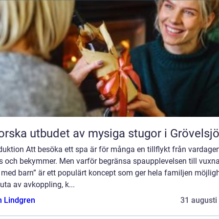
orska utbudet av mysiga stugor i Grövelsj
duktion Att besöka ett spa är för många en tillflykt från vardage
ss och bekymmer. Men varför begränsa spaupplevelsen till vuxn
med barn” är ett populärt koncept som ger hela familjen möjlig
juta av avkoppling, k...
n Lindgren
31 augusti