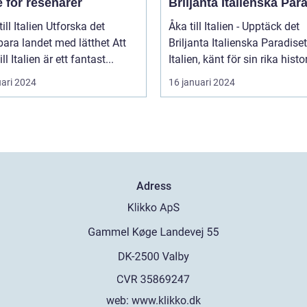
 för resenärer
Briljanta Italienska Par
talien Utforska det
Åka till Italien - Upptäck det
ara landet med lätthet Att
Briljanta Italienska Paradiset
ill Italien är ett fantast...
Italien, känt för sin rika histori
uari 2024
16 januari 2024
Adress
web:
www.klikko.dk