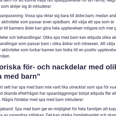
tå dem för att kunna välja rätt spaupplevelse för sin familj. Någ
 som skiljer sig åt inkluderar:
sanpassning: Vissa spa riktar sig bara till äldre barn, medan an
 aktiviteter som passar även spädbarn. Att välja ett spa som är
t till barnens ålder kan göra hela upplevelsen roligare och mer 
iteter och behandlingar: Olika spa med barn kan erbjuda olika akt
ndlingar som passar barn i olika åldrar och intressen. Att välja
aktiviteter som lockar barnen kan bidra till en positiv upplevels
iljen.
oriska för- och nackdelar med oli
a med barn”
kt sett har spa med barn inte varit lika utvecklat som spa för vu
 ökande efterfrågan har spaanläggningar börjat erbjuda fler alt
n. Några fördelar med spa med barn inkluderar:
ljeband: Spa med barn ger en möjlighet för hela familjen att kop
ta av varandras sällskap. Det kan stärka familjebandet och ska