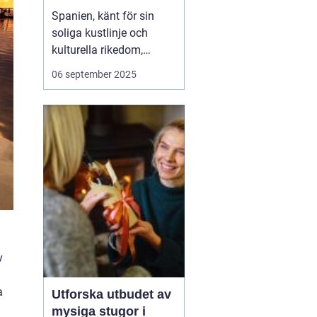
Spanien, känt för sin
soliga kustlinje och
kulturella rikedom,
erbjuder också
06 september 2025
fantastiska möjligheter
för surfing. Från det
brusande Atlanten till det
lugnare Medelhavet,
Spanien lockar surfare
från hela vär...
v
a
Utforska utbudet av
mysiga stugor i