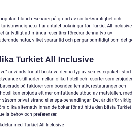
igt populärt bland resenärer på grund av sin bekvämlighet och
n turistmyndigheter har antalet bokningar för Turkiet All Inclusive
et är tydligt att många resenärer föredrar denna typ av
derande natur, vilket sparar tid och pengar samtidigt som det g
ika Turkiet All Inclusive
sive” används för att beskriva denna typ av semesterpaket i stort
tydande skillnader mellan olika hotell och resorter som erbjude
 baserade på faktorer som boendealternativ, restauranger och
ssa hotell kan erbjuda ett mer omfattande utbud av matställen, me
 såsom privat strand eller spa-behandlingar. Det är därför viktig
a olika alternativ innan de bokar för att hitta den bästa Turkiet 
duella behov och preferenser.
delar med Turkiet All Inclusive