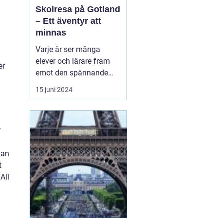
Skolresa på Gotland
– Ett äventyr att
minnas
Varje år ser många
elever och lärare fram
er
emot den spännande
skolresa som blivit en
15 juni 2024
tradition i det svenska
skolsystemet. En
destination som sticker
r
ut och erbjuder en
kombination av
dan
historiskt lärande,
t
fantastisk natur och...
All