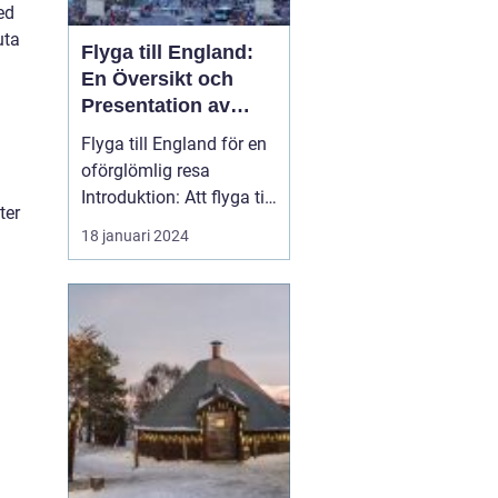
ed
uta
Flyga till England:
En Översikt och
Presentation av
Resmöjligheter
Flyga till England för en
oförglömlig resa
Introduktion: Att flyga till
ter
England är en po...
18 januari 2024