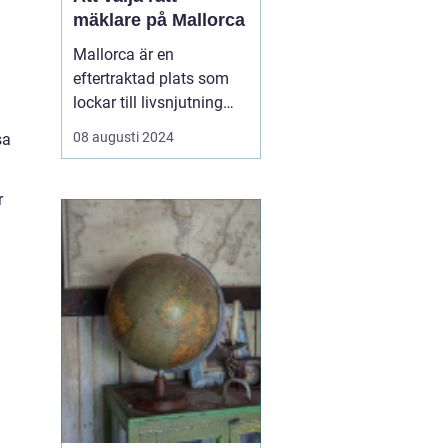
mäklare på Mallorca
Mallorca är en
eftertraktad plats som
lockar till livsnjutning
bland kristallklart vatten,
08 augusti 2024
sa
pittoreska landskap och
en avslappnad livsstil.
Föreställ dig en
r
promenad längs
strandkanten eller ett
glas vino på terrassen
med uts...