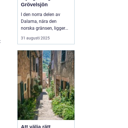
Grövelsjön
I den norra delen av
Dalarna, nära den
norska gränsen, ligger
den pittoreska fjällbyn
31 augusti 2025
t
Grövelsjön. Denna plats
är ett paradis för
naturälskare och
friluftsentusiaster.
Grövelsjön erbjuder en
spektakul&...
Att välja rätt