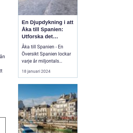
En Djupdykning i att
Åka till Spanien:
Utforska det
Mångfacetterade
Åka till Spanien - En
Spanien
Översikt Spanien lockar
rån
varje år miljontals
besökare med sina
tt
18 januari 2024
fantastiska stränder, rika
kultur och kulinariska
läckerheter. Med sin
varierade geografi och
klimat erbjuder Spanien
något för alla smaker.
Oavsett om du är ute
eft...