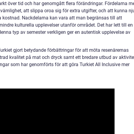
starkt över tid och har genomgått flera förändringar. Fördelarna m
mlighet, att slippa oroa sig för extra utgifter, och att kunna nj
tra kostnad. Nackdelarna kan vara att man begränsas till att
indre kulturella upplevelser utanför området. Det har lett till en
enna typ av semester verkligen ger en autentisk upplevelse av
urkiet gjort betydande förbättringar för att möta resenärernas
rad kvalitet på mat och dryck samt ett bredare utbud av aktivite
ringar som har genomförts för att göra Turkiet All Inclusive mer