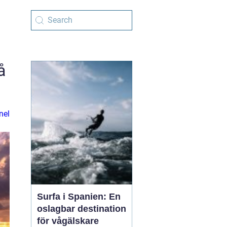
å
nel
Surfa i Spanien: En
oslagbar destination
för vågälskare