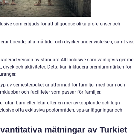
nclusive som erbjuds för att tillgodose olika preferenser och
derar boende, alla måltider och drycker under vistelsen, samt vis
pgraderad version av standard All Inclusive som vanligtvis ger me
at, dryck och aktiviteter. Detta kan inkludera premiummärken för
auranger.
a typ av semesterpaket är utformad för familjer med barn och
arnklubbar och faciliteter som passar för familjer.
ser utan barn eller letar efter en mer avkopplande och lugn
nclusive ofta exklusiva poolområden, spa-anläggningar och
vantitativa mätningar av Turkiet